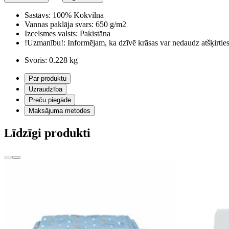
Sastāvs:
100% Kokvilna
Vannas paklāja svars:
650 g/m2
Izcelsmes valsts:
Pakistāna
!Uzmanību!:
Informējam, ka dzīvē krāsas var nedaudz atšķirti
Svoris:
0.228 kg
Par produktu
Uzraudzība
Preču piegāde
Maksājuma metodes
Līdzīgi produkti