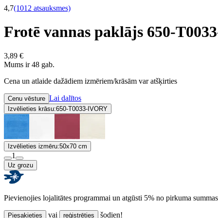
4,7
(1012 atsauksmes)
Frotē vannas paklājs 650-T00
3,89 €
Mums ir 48 gab.
Cena un atlaide dažādiem izmēriem/krāsām var atšķirties
Lai dalītos
Cenu vēsture
Izvēlieties krāsu:
650-T0033-IVORY
Izvēlieties izmēru:
50x70 cm
1
Uz grozu
Pievienojies lojalitātes programmai un atgūsti 5% no pirkuma summas
vai
šodien!
Piesakieties
reģistrēties