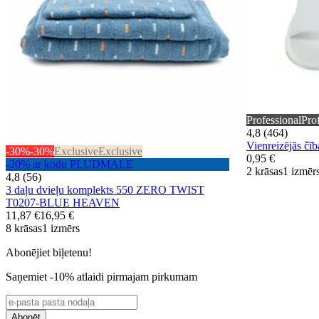
Professional
Pro
4,8 (464)
Vienreizējās 
-30%
-30%
Exclusive
Exclusive
0,95 €
-20% ar kodu PLUDMALE
2 krāsas
1 izmēr
4,8 (56)
3 daļu dvieļu komplekts 550 ZERO TWIST
T0207-BLUE HEAVEN
11,87 €
16,95 €
8 krāsas
1 izmērs
Abonējiet biļetenu!
Saņemiet -10% atlaidi pirmajam pirkumam
Abonēt