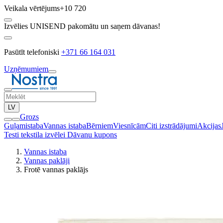
Veikala vērtējums
+10 720
Izvēlies UNISEND pakomātu un saņem dāvanas!
Pasūtīt telefoniski
+371 66 164 031
Uzņēmumiem
LV
Grozs
Guļamistaba
Vannas istaba
Bērniem
Viesnīcām
Citi izstrādājumi
Akcijas
Testi tekstila izvēlei
Dāvanu kupons
Vannas istaba
Vannas paklāji
Frotē vannas paklājs