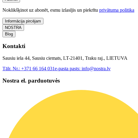
Noklikšķinot uz abonēt, esmu izlasījis un piekrītu
privātuma politika
Informācija pircējam
NOSTRA
Blog
Kontakti
Sausiu iela 44, Sausiu ciemats, LT-21401, Traku raj., LIETUVA
Tālr. Nr.:
+371 66 164 031
e-pasta pasts:
info@nostra.lv
Nostra el. parduotuvės