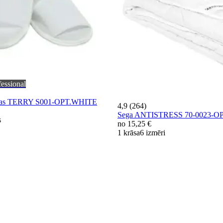
fessional
čības TERRY S001-OPT.WHITE
4,9 (264)
Sega ANTISTRESS 70-0023-O
s
no
15,25 €
1 krāsa
6 izmēri