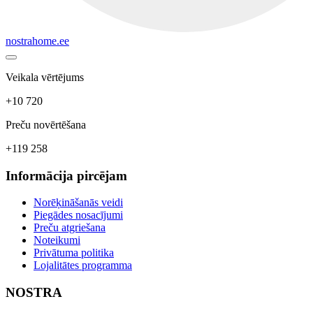
nostrahome.ee
Veikala vērtējums
+10 720
Preču novērtēšana
+119 258
Informācija pircējam
Norēķināšanās veidi
Piegādes nosacījumi
Preču atgriešana
Noteikumi
Privātuma politika
Lojalitātes programma
NOSTRA