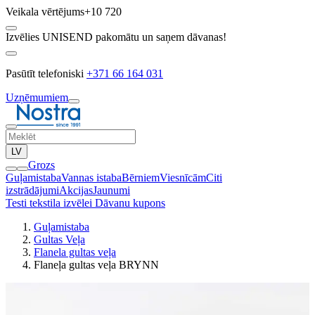
Veikala vērtējums
+10 720
Izvēlies UNISEND pakomātu un saņem dāvanas!
Pasūtīt telefoniski
+371 66 164 031
Uzņēmumiem
LV
Grozs
Guļamistaba
Vannas istaba
Bērniem
Viesnīcām
Citi
izstrādājumi
Akcijas
Jaunumi
Testi tekstila izvēlei
Dāvanu kupons
Guļamistaba
Gultas Veļa
Flanela gultas veļa
Flaneļa gultas veļa BRYNN