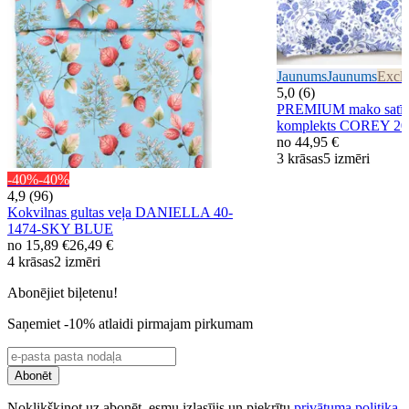
Jaunums
Jaunums
Exclu
5,0 (6)
PREMIUM mako satīna
komplekts COREY 2
no
44,95 €
3 krāsas
5 izmēri
-40%
-40%
4,9 (96)
Kokvilnas gultas veļa DANIELLA 40-
1474-SKY BLUE
no
15,89 €
26,49 €
4 krāsas
2 izmēri
Abonējiet biļetenu!
Saņemiet -10% atlaidi pirmajam pirkumam
Abonēt
Noklikšķinot uz abonēt, esmu izlasījis un piekrītu
privātuma politika