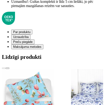
Uzmanību!:
Gultas komplekti ir līdz 5 cm lielāki, jo pēc
pirmajām mazgāšanas reizēm var sarauties.
Par produktu
Uzraudzība
Preču piegāde
Maksājuma metodes
Līdzīgi produkti