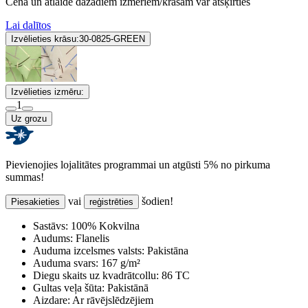
Cena un atlaide dažādiem izmēriem/krāsām var atšķirties
Lai dalītos
Izvēlieties krāsu:
30-0825-GREEN
Izvēlieties izmēru:
1
Uz grozu
Pievienojies lojalitātes programmai un atgūsti 5% no pirkuma
summas!
vai
šodien!
Piesakieties
reģistrēties
Sastāvs:
100% Kokvilna
Audums:
Flanelis
Auduma izcelsmes valsts:
Pakistāna
Auduma svars:
167 g/m²
Diegu skaits uz kvadrātcollu:
86 TC
Gultas veļa šūta:
Pakistānā
Aizdare:
Ar rāvējslēdzējiem