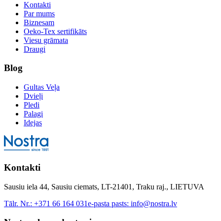
Kontakti
Par mums
Biznesam
Oeko-Tex sertifikāts
Viesu grāmata
Draugi
Blog
Gultas Veļa
Dvieļi
Pledi
Palagi
Idejas
Kontakti
Sausiu iela 44, Sausiu ciemats, LT-21401, Traku raj., LIETUVA
Tālr. Nr.:
+371 66 164 031
e-pasta pasts:
info@nostra.lv