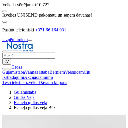
Veikala vērtējums
+10 722
Izvēlies UNISEND pakomātu un saņem dāvanas!
Pasūtīt telefoniski
+371 66 164 031
Uzņēmumiem
LV
Grozs
Guļamistaba
Vannas istaba
Bērniem
Viesnīcām
Citi
izstrādājumi
Akcijas
Jaunumi
Testi tekstila izvēlei
Dāvanu kupons
Guļamistaba
Gultas Veļa
Flanela gultas veļa
Flaneļa gultas veļa BO