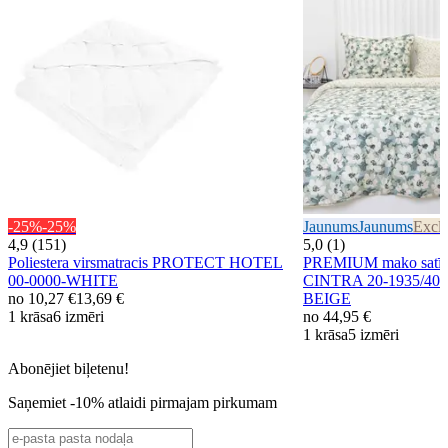
-25%
-25%
Jaunums
Jaunums
Exclu
4,9 (151)
5,0 (1)
Poliestera virsmatracis PROTECT HOTEL
PREMIUM mako satīna
00-0000-WHITE
CINTRA 20-1935/40
no
10,27 €
13,69 €
BEIGE
1 krāsa
6 izmēri
no
44,95 €
1 krāsa
5 izmēri
Abonējiet biļetenu!
Saņemiet -10% atlaidi pirmajam pirkumam