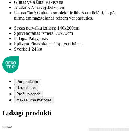
Gultas veļa šūta:
Pakistānā
Aizdare:
Ar rāvējslēdzējiem
Uzmanību!:
Gultas komplekti ir līdz 5 cm lielāki, jo pēc
pirmajām mazgāšanas reizēm var sarauties.
Segas pārvalka izmērs:
140x200cm
Spilvendrānas izmērs:
70x70cm
Palags:
Palaga nav
Spilvendrānas skaits:
1 spilvendrānas
Svoris:
1.24 kg
Par produktu
Uzraudzība
Preču piegāde
Maksājuma metodes
Līdzīgi produkti