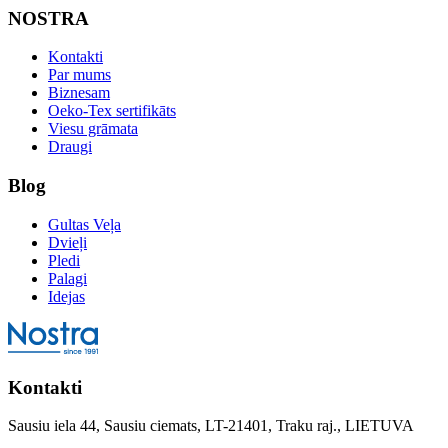
NOSTRA
Kontakti
Par mums
Biznesam
Oeko-Tex sertifikāts
Viesu grāmata
Draugi
Blog
Gultas Veļa
Dvieļi
Pledi
Palagi
Idejas
Kontakti
Sausiu iela 44, Sausiu ciemats, LT-21401, Traku raj., LIETUVA