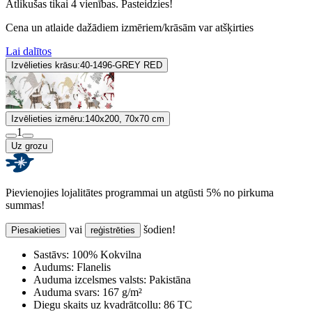
Atlikušas tikai 4 vienības. Pasteidzies!
Cena un atlaide dažādiem izmēriem/krāsām var atšķirties
Lai dalītos
Izvēlieties krāsu:
40-1496-GREY RED
Izvēlieties izmēru:
140x200, 70x70 cm
1
Uz grozu
Pievienojies lojalitātes programmai un atgūsti 5% no pirkuma
summas!
vai
šodien!
Piesakieties
reģistrēties
Sastāvs:
100% Kokvilna
Audums:
Flanelis
Auduma izcelsmes valsts:
Pakistāna
Auduma svars:
167 g/m²
Diegu skaits uz kvadrātcollu:
86 TC