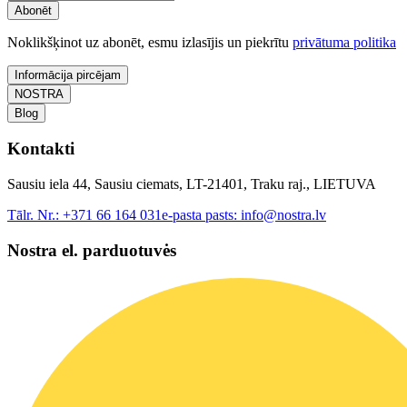
Abonēt
Noklikšķinot uz abonēt, esmu izlasījis un piekrītu
privātuma politika
Informācija pircējam
NOSTRA
Blog
Kontakti
Sausiu iela 44, Sausiu ciemats, LT-21401, Traku raj., LIETUVA
Tālr. Nr.:
+371 66 164 031
e-pasta pasts:
info@nostra.lv
Nostra el. parduotuvės