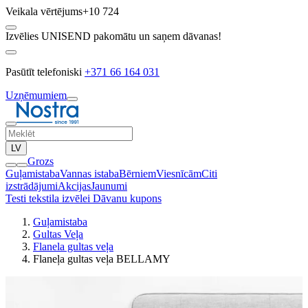
Veikala vērtējums
+10 724
Izvēlies UNISEND pakomātu un saņem dāvanas!
Pasūtīt telefoniski
+371 66 164 031
Uzņēmumiem
LV
Grozs
Guļamistaba
Vannas istaba
Bērniem
Viesnīcām
Citi
izstrādājumi
Akcijas
Jaunumi
Testi tekstila izvēlei
Dāvanu kupons
Guļamistaba
Gultas Veļa
Flanela gultas veļa
Flaneļa gultas veļa BELLAMY