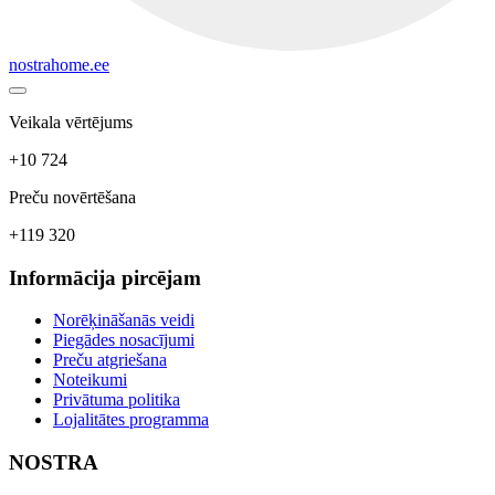
nostrahome.ee
Veikala vērtējums
+10 724
Preču novērtēšana
+119 320
Informācija pircējam
Norēķināšanās veidi
Piegādes nosacījumi
Preču atgriešana
Noteikumi
Privātuma politika
Lojalitātes programma
NOSTRA