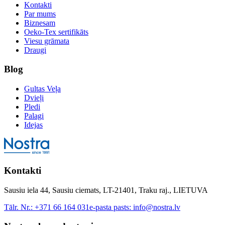
Kontakti
Par mums
Biznesam
Oeko-Tex sertifikāts
Viesu grāmata
Draugi
Blog
Gultas Veļa
Dvieļi
Pledi
Palagi
Idejas
Kontakti
Sausiu iela 44, Sausiu ciemats, LT-21401, Traku raj., LIETUVA
Tālr. Nr.:
+371 66 164 031
e-pasta pasts:
info@nostra.lv