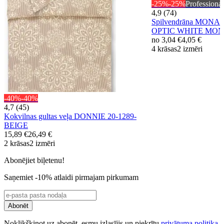
-25%
-25%
Professional
4,9 (74)
Spilvendrāna MONAC
OPTIC WHITE MON
no
3,04 €
4,05 €
4 krāsas
2 izmēri
-40%
-40%
4,7 (45)
Kokvilnas gultas veļa DONNIE 20-1289-
BEIGE
15,89 €
26,49 €
2 krāsas
2 izmēri
Abonējiet biļetenu!
Saņemiet -10% atlaidi pirmajam pirkumam
Abonēt
Noklikšķinot uz abonēt, esmu izlasījis un piekrītu
privātuma politika