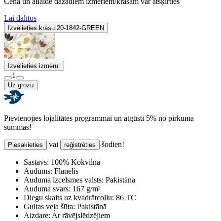
Cena un atlaide dažādiem izmēriem/krāsām var atšķirties
Lai dalītos
Izvēlieties krāsu:
20-1842-GREEN
Izvēlieties izmēru:
1
Uz grozu
Pievienojies lojalitātes programmai un atgūsti 5% no pirkuma
summas!
vai
šodien!
Piesakieties
reģistrēties
Sastāvs:
100% Kokvilna
Audums:
Flanelis
Auduma izcelsmes valsts:
Pakistāna
Auduma svars:
167 g/m²
Diegu skaits uz kvadrātcollu:
86 TC
Gultas veļa šūta:
Pakistānā
Aizdare:
Ar rāvējslēdzējiem