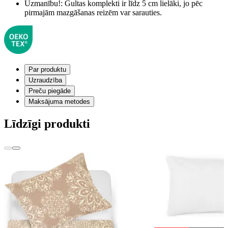
Uzmanību!:
Gultas komplekti ir līdz 5 cm lielāki, jo pēc
pirmajām mazgāšanas reizēm var sarauties.
Par produktu
Uzraudzība
Preču piegāde
Maksājuma metodes
Līdzīgi produkti