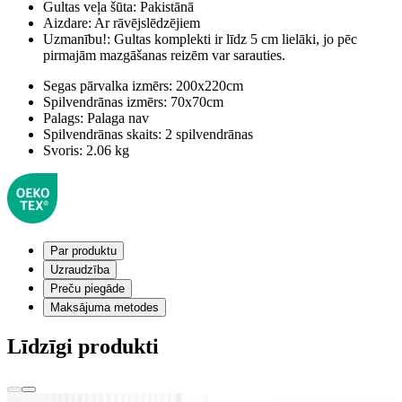
Gultas veļa šūta:
Pakistānā
Aizdare:
Ar rāvējslēdzējiem
Uzmanību!:
Gultas komplekti ir līdz 5 cm lielāki, jo pēc
pirmajām mazgāšanas reizēm var sarauties.
Segas pārvalka izmērs:
200x220cm
Spilvendrānas izmērs:
70x70cm
Palags:
Palaga nav
Spilvendrānas skaits:
2 spilvendrānas
Svoris:
2.06 kg
Par produktu
Uzraudzība
Preču piegāde
Maksājuma metodes
Līdzīgi produkti