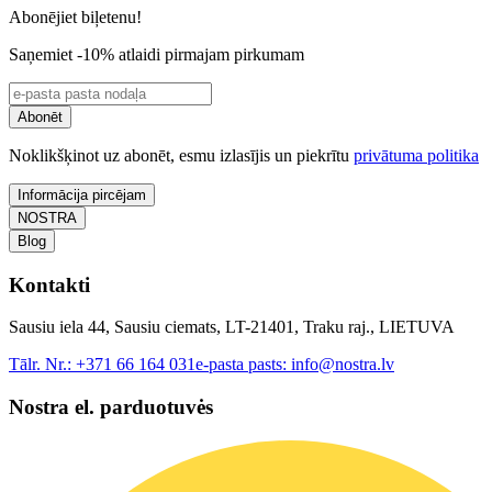
Abonējiet biļetenu!
Saņemiet -10% atlaidi pirmajam pirkumam
Abonēt
Noklikšķinot uz abonēt, esmu izlasījis un piekrītu
privātuma politika
Informācija pircējam
NOSTRA
Blog
Kontakti
Sausiu iela 44, Sausiu ciemats, LT-21401, Traku raj., LIETUVA
Tālr. Nr.:
+371 66 164 031
e-pasta pasts:
info@nostra.lv
Nostra el. parduotuvės