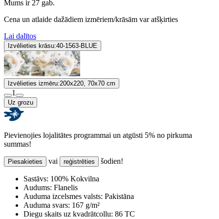
Mums ir 27 gab.
Cena un atlaide dažādiem izmēriem/krāsām var atšķirties
Lai dalītos
Izvēlieties krāsu:
40-1563-BLUE
Izvēlieties izmēru:
200x220, 70x70 cm
1
Uz grozu
Pievienojies lojalitātes programmai un atgūsti 5% no pirkuma
summas!
vai
šodien!
Piesakieties
reģistrēties
Sastāvs:
100% Kokvilna
Audums:
Flanelis
Auduma izcelsmes valsts:
Pakistāna
Auduma svars:
167 g/m²
Diegu skaits uz kvadrātcollu:
86 TC