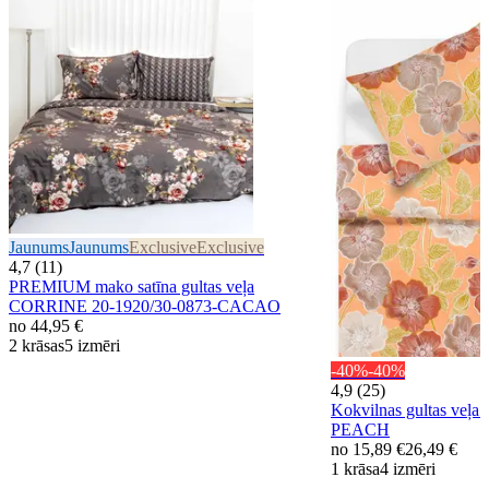
Jaunums
Jaunums
Exclusive
Exclusive
4,7 (11)
PREMIUM mako satīna gultas veļa
CORRINE 20-1920/30-0873-CACAO
no
44,95 €
2 krāsas
5 izmēri
-40%
-40%
4,9 (25)
Kokvilnas gultas veļ
PEACH
no
15,89 €
26,49 €
1 krāsa
4 izmēri