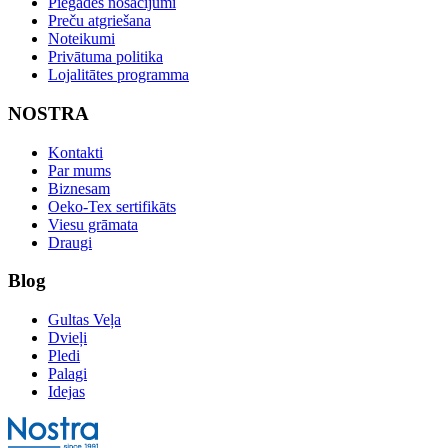
Piegādes nosacījumi
Preču atgriešana
Noteikumi
Privātuma politika
Lojalitātes programma
NOSTRA
Kontakti
Par mums
Biznesam
Oeko-Tex sertifikāts
Viesu grāmata
Draugi
Blog
Gultas Veļa
Dvieļi
Pledi
Palagi
Idejas