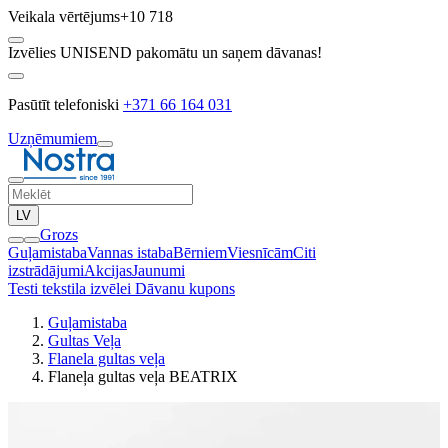
Veikala vērtējums
+10 718
Izvēlies UNISEND pakomātu un saņem dāvanas!
Pasūtīt telefoniski
+371 66 164 031
Uzņēmumiem
LV
Grozs
Guļamistaba
Vannas istaba
Bērniem
Viesnīcām
Citi
izstrādājumi
Akcijas
Jaunumi
Testi tekstila izvēlei
Dāvanu kupons
Guļamistaba
Gultas Veļa
Flanela gultas veļa
Flaneļa gultas veļa BEATRIX