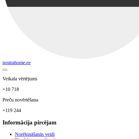
nostrahome.ee
Veikala vērtējums
+10 718
Preču novērtēšana
+119 244
Informācija pircējam
Norēķināšanās veidi