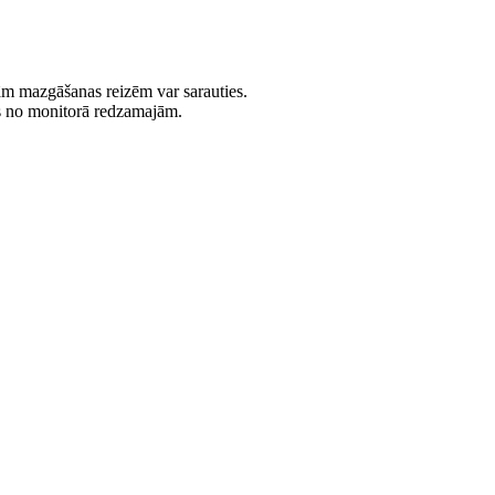
jām mazgāšanas reizēm var sarauties.
es no monitorā redzamajām.