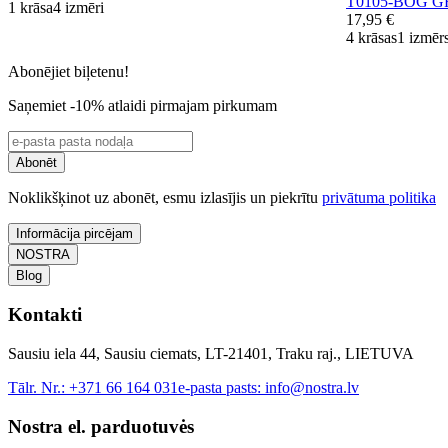
T0105-BOG 
1 krāsa
4 izmēri
17,95 €
4 krāsas
1 izmēr
Abonējiet biļetenu!
Saņemiet -10% atlaidi pirmajam pirkumam
Abonēt
Noklikšķinot uz abonēt, esmu izlasījis un piekrītu
privātuma politika
Informācija pircējam
NOSTRA
Blog
Kontakti
Sausiu iela 44, Sausiu ciemats, LT-21401, Traku raj., LIETUVA
Tālr. Nr.:
+371 66 164 031
e-pasta pasts:
info@nostra.lv
Nostra el. parduotuvės