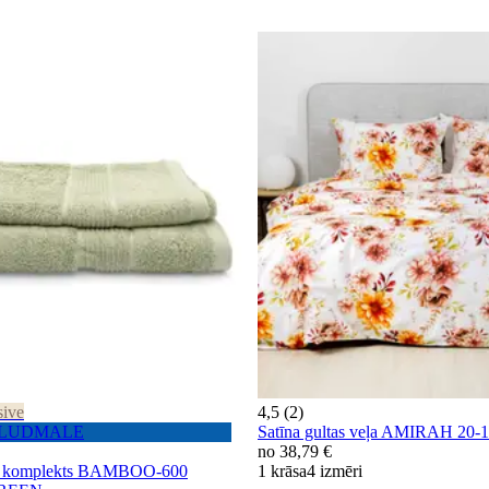
sive
4,5 (2)
u PLUDMALE
Satīna gultas veļa AMIRAH 20
no
38,79 €
ļu komplekts BAMBOO-600
1 krāsa
4 izmēri