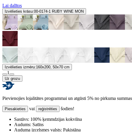
Lai dalītos
Izvēlieties krāsu:
00-0174-1 RUBY WINE MON
Izvēlieties izmēru:
160x200, 50x70 cm
1
Uz grozu
Pievienojies lojalitātes programmai un atgūsti 5% no pirkuma summas
vai
šodien!
Piesakieties
reģistrēties
Sastāvs:
100% ķemmdzijas kokvilna
Audums:
Satīns
Auduma izcelsmes valsts:
Pakistāna