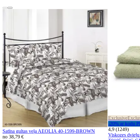
Exclusive
Exclu
-20% ar kod
4,9 (1249)
Satīna gultas veļa AEOLIA 40-1599-BROWN
Viskozes dvie
no
38,79 €