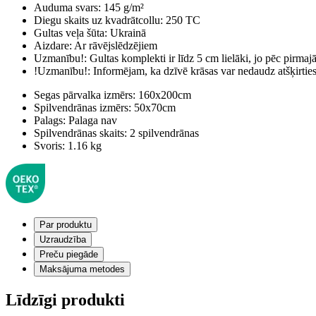
Auduma svars:
145 g/m²
Diegu skaits uz kvadrātcollu:
250 TC
Gultas veļa šūta:
Ukrainā
Aizdare:
Ar rāvējslēdzējiem
Uzmanību!:
Gultas komplekti ir līdz 5 cm lielāki, jo pēc pirma
!Uzmanību!:
Informējam, ka dzīvē krāsas var nedaudz atšķirti
Segas pārvalka izmērs:
160x200cm
Spilvendrānas izmērs:
50x70cm
Palags:
Palaga nav
Spilvendrānas skaits:
2 spilvendrānas
Svoris:
1.16 kg
Par produktu
Uzraudzība
Preču piegāde
Maksājuma metodes
Līdzīgi produkti