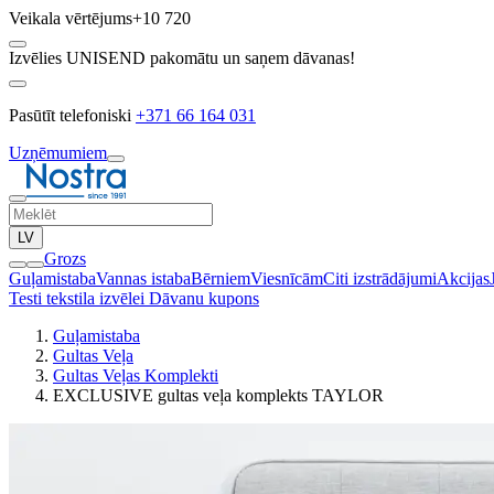
Veikala vērtējums
+10 720
Izvēlies UNISEND pakomātu un saņem dāvanas!
Pasūtīt telefoniski
+371 66 164 031
Uzņēmumiem
LV
Grozs
Guļamistaba
Vannas istaba
Bērniem
Viesnīcām
Citi izstrādājumi
Akcijas
Testi tekstila izvēlei
Dāvanu kupons
Guļamistaba
Gultas Veļa
Gultas Veļas Komplekti
EXCLUSIVE gultas veļa komplekts TAYLOR