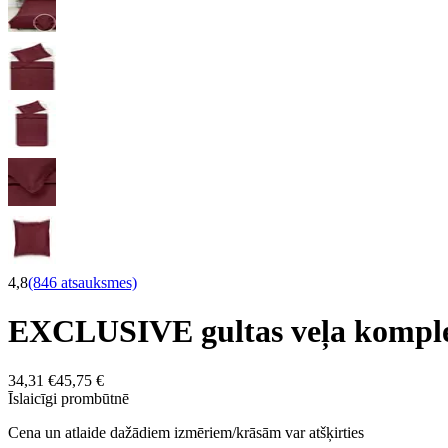
4,8
(846 atsauksmes)
EXCLUSIVE gultas veļa komp
34,31 €
45,75 €
Īslaicīgi prombūtnē
Cena un atlaide dažādiem izmēriem/krāsām var atšķirties