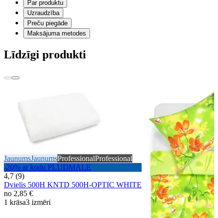
Par produktu
Uzraudzība
Preču piegāde
Maksājuma metodes
Līdzīgi produkti
Jaunums
Jaunums
Professional
Professional
-20% ar kodu PLUDMALE
4,7 (9)
Dvielis 500H KNTD 500H-OPTIC WHITE
no
2,85 €
1 krāsa
3 izmēri