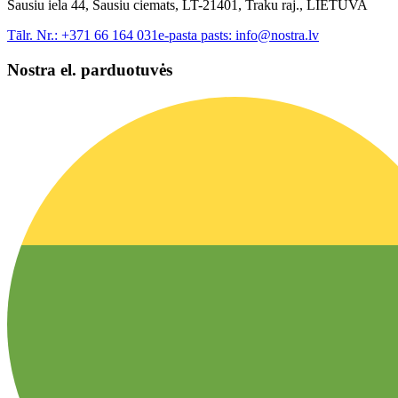
Sausiu iela 44, Sausiu ciemats, LT-21401, Traku raj., LIETUVA
Tālr. Nr.:
+371 66 164 031
e-pasta pasts:
info@nostra.lv
Nostra el. parduotuvės