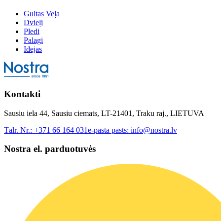
Gultas Veļa
Dvieļi
Pledi
Palagi
Idejas
Kontakti
Sausiu iela 44, Sausiu ciemats, LT-21401, Traku raj., LIETUVA
Tālr. Nr.:
+371 66 164 031
e-pasta pasts:
info@nostra.lv
Nostra el. parduotuvės