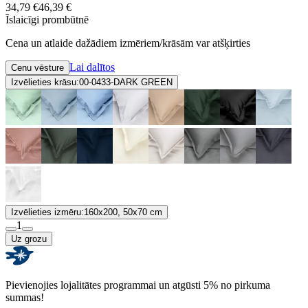
34,79 €
46,39 €
Īslaicīgi prombūtnē
Cena un atlaide dažādiem izmēriem/krāsām var atšķirties
Lai dalītos
Cenu vēsture
Izvēlieties krāsu:
00-0433-DARK GREEN
Izvēlieties izmēru:
160x200, 50x70 cm
1
Uz grozu
Pievienojies lojalitātes programmai un atgūsti 5% no pirkuma
summas!