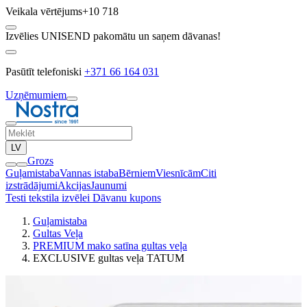
Veikala vērtējums
+10 718
Izvēlies UNISEND pakomātu un saņem dāvanas!
Pasūtīt telefoniski
+371 66 164 031
Uzņēmumiem
LV
Grozs
Guļamistaba
Vannas istaba
Bērniem
Viesnīcām
Citi
izstrādājumi
Akcijas
Jaunumi
Testi tekstila izvēlei
Dāvanu kupons
Guļamistaba
Gultas Veļa
PREMIUM mako satīna gultas veļa
EXCLUSIVE gultas veļa TATUM