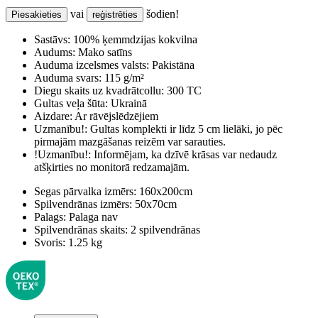
vai
šodien!
Piesakieties
reģistrēties
Sastāvs:
100% ķemmdzijas kokvilna
Audums:
Mako satīns
Auduma izcelsmes valsts:
Pakistāna
Auduma svars:
115 g/m²
Diegu skaits uz kvadrātcollu:
300 TC
Gultas veļa šūta:
Ukrainā
Aizdare:
Ar rāvējslēdzējiem
Uzmanību!:
Gultas komplekti ir līdz 5 cm lielāki, jo pēc
pirmajām mazgāšanas reizēm var sarauties.
!Uzmanību!:
Informējam, ka dzīvē krāsas var nedaudz
atšķirties no monitorā redzamajām.
Segas pārvalka izmērs:
160x200cm
Spilvendrānas izmērs:
50x70cm
Palags:
Palaga nav
Spilvendrānas skaits:
2 spilvendrānas
Svoris:
1.25 kg