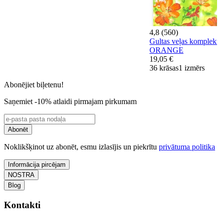
4,8 (560)
Gultas veļas komplekt
ORANGE
19,05 €
36 krāsas
1 izmērs
Abonējiet biļetenu!
Saņemiet -10% atlaidi pirmajam pirkumam
Abonēt
Noklikšķinot uz abonēt, esmu izlasījis un piekrītu
privātuma politika
Informācija pircējam
NOSTRA
Blog
Kontakti