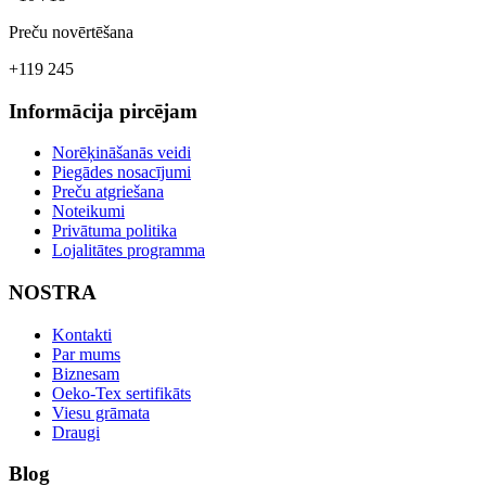
Preču novērtēšana
+119 245
Informācija pircējam
Norēķināšanās veidi
Piegādes nosacījumi
Preču atgriešana
Noteikumi
Privātuma politika
Lojalitātes programma
NOSTRA
Kontakti
Par mums
Biznesam
Oeko-Tex sertifikāts
Viesu grāmata
Draugi
Blog