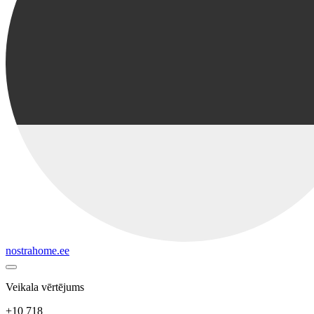
nostrahome.ee
Veikala vērtējums
+10 718