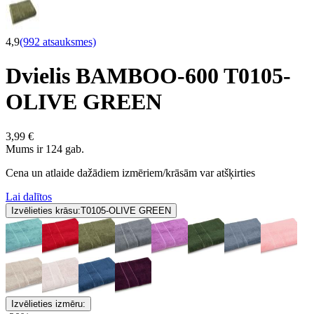
4,9
(992 atsauksmes)
Dvielis BAMBOO-600 T0105-
OLIVE GREEN
3,99 €
Mums ir 124 gab.
Cena un atlaide dažādiem izmēriem/krāsām var atšķirties
Lai dalītos
Izvēlieties krāsu:
T0105-OLIVE GREEN
Izvēlieties izmēru: