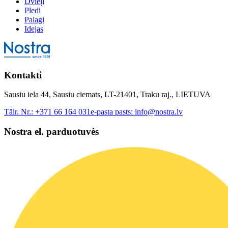
Dvieļi
Pledi
Palagi
Idejas
Kontakti
Sausiu iela 44, Sausiu ciemats, LT-21401, Traku raj., LIETUVA
Tālr. Nr.:
+371 66 164 031
e-pasta pasts:
info@nostra.lv
Nostra el. parduotuvės