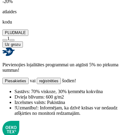
-20%
atlaides
kodu
PLUDMALE
1
Uz grozu
Pievienojies lojalitātes programmai un atgūsti 5% no pirkuma
summas!
vai
šodien!
Piesakieties
reģistrēties
Sastāvs:
70% viskoze, 30% ķemmēta kokvilna
Dvieļa blīvums:
600 g/m2
Izcelsmes valsts:
Pakistāna
!Uzmanību!:
Informējam, ka dzīvē krāsas var nedaudz
atšķirties no monitorā redzamajām.