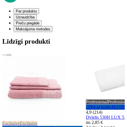
Par produktu
Uzraudzība
Preču piegāde
Maksājuma metodes
Līdzīgi produkti
Professional
Profession
-20% ar kodu PLUD
4,9 (214)
Dvielis 530H LUX 
no
2,85 €
Exclusive
Exclusive