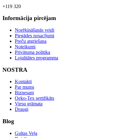
+119 320
Informācija pircējam
Norēķināšanās veidi
Piegādes nosacījumi
Preču atgriešana
Noteikumi
Privātuma politika
Lojalitātes programma
NOSTRA
Kontakti
Par mums
Biznesam
Oeko-Tex sertifikāts
Viesu grāmata
Draugi
Blog
Gultas Veļa