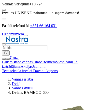
Veikala vērtējums
+10 724
Izvēlies UNISEND pakomātu un saņem dāvanas!
Pasūtīt telefoniski
+371 66 164 031
Uzņēmumiem
LV
Grozs
Guļamistaba
Vannas istaba
Bērniem
Viesnīcām
Citi
izstrādājumi
Akcijas
Jaunumi
Testi tekstila izvēlei
Dāvanu kupons
Vannas istaba
Dvieļi
Vannas dvieļi
Dvielis BAMBOO-600