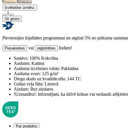
Izvēlieties izmēru:
1
Uz grozu
Pievienojies lojalitātes programmai un atgūsti 5% no pirkuma summas
vai
šodien!
Piesakieties
reģistrēties
Sastāvs:
100% Kokvilna
Audums:
Katūns
Auduma izcelsmes valsts:
Pakistāna
Auduma svars:
125 g/m²
Diegu skaits uz kvadrātcollu:
144 TC
Gultas veļa šūta:
Lietuvā
Aizdare:
Bez aizdares
!Uzmanību!:
Informējam, ka dzīvē krāsas var nedaudz atšķirti
Par produktu