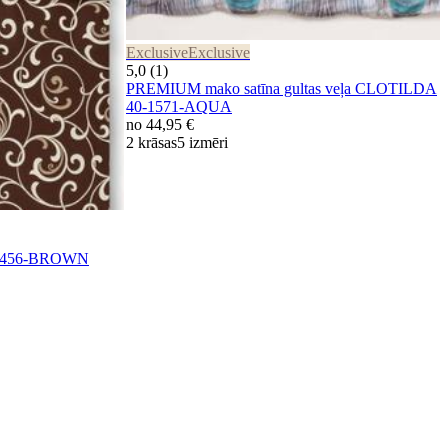
Exclusive
Exclusive
5,0 (1)
PREMIUM mako satīna gultas veļa CLOTILDA
40-1571-AQUA
no
44,95 €
2 krāsas
5 izmēri
0-0456-BROWN