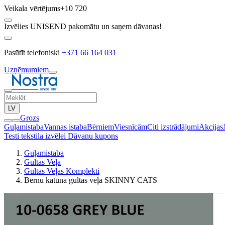
Veikala vērtējums
+10 720
Izvēlies UNISEND pakomātu un saņem dāvanas!
Pasūtīt telefoniski
+371 66 164 031
Uzņēmumiem
LV
Grozs
Guļamistaba
Vannas istaba
Bērniem
Viesnīcām
Citi izstrādājumi
Akcijas
Testi tekstila izvēlei
Dāvanu kupons
Guļamistaba
Gultas Veļa
Gultas Veļas Komplekti
Bērnu katūna gultas veļa SKINNY CATS