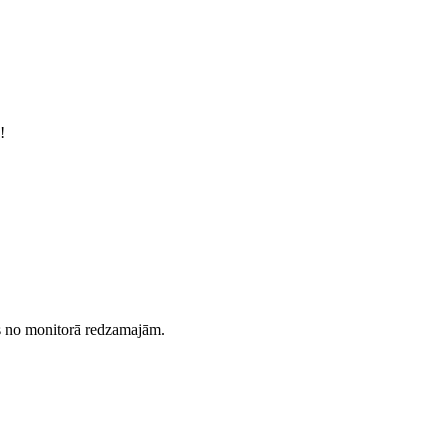
!
es no monitorā redzamajām.