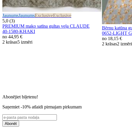
Jaunums
Jaunums
Exclusive
Exclusive
5,0 (3)
PREMIUM mako satīna gultas veļa CLAUDE
Bērnu katūna 
40-1580-KHAKI
0652-LIGHT 
no
44,95 €
no
18,15 €
2 krāsas
5 izmēri
2 krāsas
2 izmēri
Abonējiet biļetenu!
Saņemiet -10% atlaidi pirmajam pirkumam
Abonēt