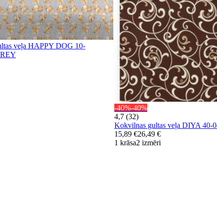
gultas veļa HAPPY DOG 10-
GREY
-40%
-40%
4,7 (32)
Kokvilnas gultas veļa DIYA 4
15,89 €
26,49 €
1 krāsa
2 izmēri