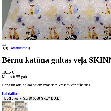
3,0
(1 atsauksmes)
Bērnu katūna gultas veļa SK
18,15 €
Mums ir 55 gab.
Cena un atlaide dažādiem izmēriem/krāsām var atšķirties
Lai dalītos
Izvēlieties krāsu:
10-0658-GREY BLUE