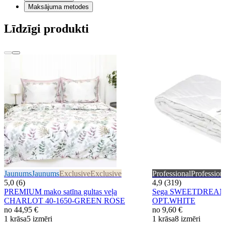
Maksājuma metodes
Līdzīgi produkti
Jaunums
Jaunums
Exclusive
Exclusive
Professional
Profession
5,0 (6)
4,9 (319)
PREMIUM mako satīna gultas veļa
Sega SWEETDREAM 
CHARLOT 40-1650-GREEN ROSE
OPT.WHITE
no
44,95 €
no
9,60 €
1 krāsa
5 izmēri
1 krāsa
8 izmēri