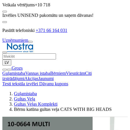
Veikala vērtējums
+10 718
Izvēlies UNISEND pakomātu un saņem dāvanas!
Pasūtīt telefoniski
+371 66 164 031
Uzņēmumiem
LV
Grozs
Guļamistaba
Vannas istaba
Bērniem
Viesnīcām
Citi
izstrādājumi
Akcijas
Jaunumi
Testi tekstila izvēlei
Dāvanu kupons
Guļamistaba
Gultas Veļa
Gultas Veļas Komplekti
Bērnu katūna gultas veļa CATS WITH BIG HEADS