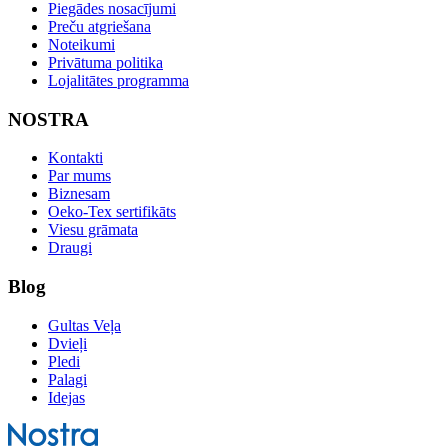
Piegādes nosacījumi
Preču atgriešana
Noteikumi
Privātuma politika
Lojalitātes programma
NOSTRA
Kontakti
Par mums
Biznesam
Oeko-Tex sertifikāts
Viesu grāmata
Draugi
Blog
Gultas Veļa
Dvieļi
Pledi
Palagi
Idejas