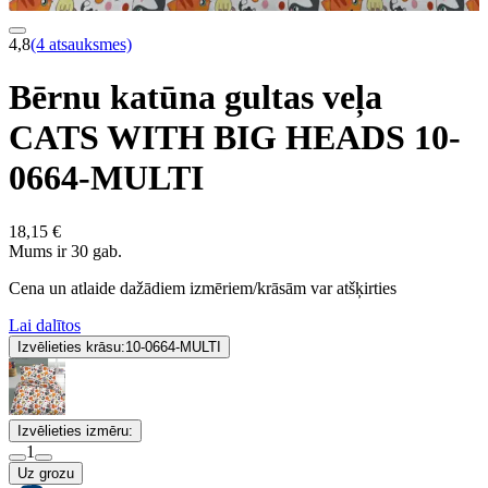
4,8
(4 atsauksmes)
Bērnu katūna gultas veļa
CATS WITH BIG HEADS 10-
0664-MULTI
18,15 €
Mums ir 30 gab.
Cena un atlaide dažādiem izmēriem/krāsām var atšķirties
Lai dalītos
Izvēlieties krāsu:
10-0664-MULTI
Izvēlieties izmēru:
1
Uz grozu