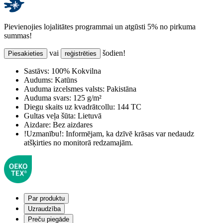
Pievienojies lojalitātes programmai un atgūsti 5% no pirkuma
summas!
vai
šodien!
Piesakieties
reģistrēties
Sastāvs:
100% Kokvilna
Audums:
Katūns
Auduma izcelsmes valsts:
Pakistāna
Auduma svars:
125 g/m²
Diegu skaits uz kvadrātcollu:
144 TC
Gultas veļa šūta:
Lietuvā
Aizdare:
Bez aizdares
!Uzmanību!:
Informējam, ka dzīvē krāsas var nedaudz
atšķirties no monitorā redzamajām.
Par produktu
Uzraudzība
Preču piegāde