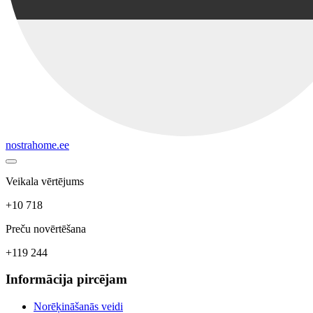
nostrahome.ee
Veikala vērtējums
+10 718
Preču novērtēšana
+119 244
Informācija pircējam
Norēķināšanās veidi