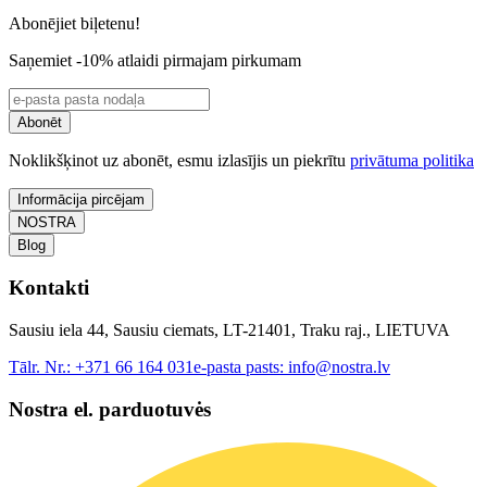
Abonējiet biļetenu!
Saņemiet -10% atlaidi pirmajam pirkumam
Abonēt
Noklikšķinot uz abonēt, esmu izlasījis un piekrītu
privātuma politika
Informācija pircējam
NOSTRA
Blog
Kontakti
Sausiu iela 44, Sausiu ciemats, LT-21401, Traku raj., LIETUVA
Tālr. Nr.:
+371 66 164 031
e-pasta pasts:
info@nostra.lv
Nostra el. parduotuvės