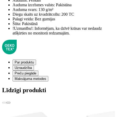
Audums:
Perkals
Auduma izcelsmes valsts:
Pakistāna
Auduma svars:
130 g/m²
Diegu skaits uz kvadrātcollu:
200 TC
Palagi veida:
Bez gumijas
Šūta:
Pakistānā
!Uzmanību!:
Informējam, ka dzīvē krāsas var nedaudz
atšķirties no monitorā redzamajām.
Par produktu
Uzraudzība
Preču piegāde
Maksājuma metodes
Līdzīgi produkti