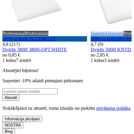
Professional
Professional
Jaunums
Jaunums
Profe
-20% ar kodu PLUDMALE
-20% ar kodu PLUD
4,8 (217)
4,7 (9)
Dvielis 380H 380H-OPT.WHITE
Dvielis 500H KNTD
no
0,85 €
no
2,85 €
1 krāsa
7 izmēri
1 krāsa
3 izmēri
Abonējiet biļetenu!
Saņemiet -10% atlaidi pirmajam pirkumam
Abonēt
Noklikšķinot uz abonēt, esmu izlasījis un piekrītu
privātuma politika
Informācija pircējam
NOSTRA
Blog