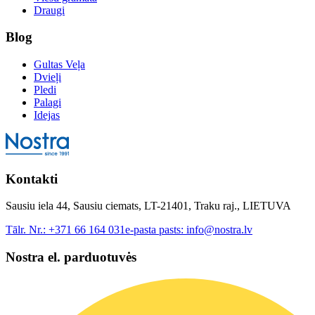
Draugi
Blog
Gultas Veļa
Dvieļi
Pledi
Palagi
Idejas
Kontakti
Sausiu iela 44, Sausiu ciemats, LT-21401, Traku raj., LIETUVA
Tālr. Nr.:
+371 66 164 031
e-pasta pasts:
info@nostra.lv
Nostra el. parduotuvės