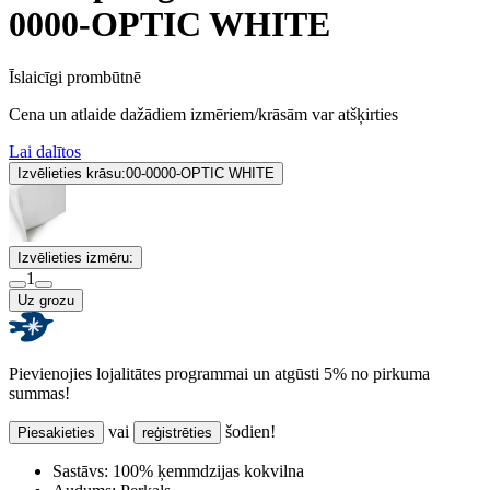
0000-OPTIC WHITE
Īslaicīgi prombūtnē
Cena un atlaide dažādiem izmēriem/krāsām var atšķirties
Lai dalītos
Izvēlieties krāsu:
00-0000-OPTIC WHITE
Izvēlieties izmēru:
1
Uz grozu
Pievienojies lojalitātes programmai un atgūsti 5% no pirkuma
summas!
vai
šodien!
Piesakieties
reģistrēties
Sastāvs:
100% ķemmdzijas kokvilna