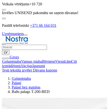
Veikala vērtējums
+10 720
Izvēlies UNISEND pakomātu un saņem dāvanas!
Pasūtīt telefoniski
+371 66 164 031
Uzņēmumiem
LV
Grozs
Guļamistaba
Vannas istaba
Bērniem
Viesnīcām
Citi
izstrādājumi
Akcijas
Jaunumi
Testi tekstila izvēlei
Dāvanu kupons
Guļamistaba
Palagi
Palagi bez gumijas
Balts palags T-200-BED