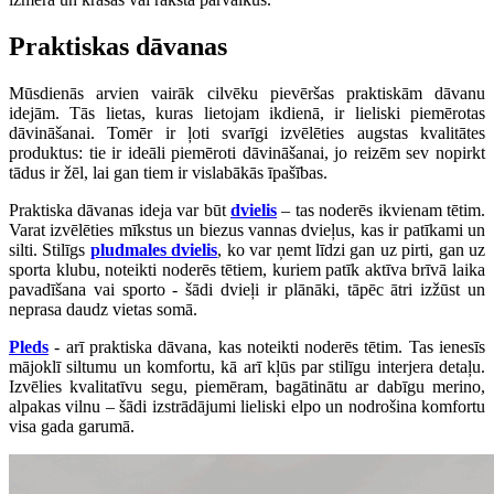
Praktiskas dāvanas
Mūsdienās arvien vairāk cilvēku pievēršas praktiskām dāvanu
idejām. Tās lietas, kuras lietojam ikdienā, ir lieliski piemērotas
dāvināšanai. Tomēr ir ļoti svarīgi izvēlēties augstas kvalitātes
produktus: tie ir ideāli piemēroti dāvināšanai, jo reizēm sev nopirkt
tādus ir žēl, lai gan tiem ir vislabākās īpašības.
Praktiska dāvanas ideja var būt
dvielis
– tas noderēs ikvienam tētim.
Varat izvēlēties mīkstus un biezus vannas dvieļus, kas ir patīkami un
silti. Stilīgs
pludmales dvielis
, ko var ņemt līdzi gan uz pirti, gan uz
sporta klubu, noteikti noderēs tētiem, kuriem patīk aktīva brīvā laika
pavadīšana vai sporto - šādi dvieļi ir plānāki, tāpēc ātri izžūst un
neprasa daudz vietas somā.
Pleds
- arī praktiska dāvana, kas noteikti noderēs tētim. Tas ienesīs
mājoklī siltumu un komfortu, kā arī kļūs par stilīgu interjera detaļu.
Izvēlies kvalitatīvu segu, piemēram, bagātinātu ar dabīgu merino,
alpakas vilnu – šādi izstrādājumi lieliski elpo un nodrošina komfortu
visa gada garumā.