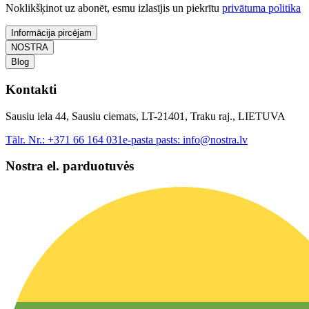
Noklikšķinot uz abonēt, esmu izlasījis un piekrītu
privātuma politika
Informācija pircējam
NOSTRA
Blog
Kontakti
Sausiu iela 44, Sausiu ciemats, LT-21401, Traku raj., LIETUVA
Tālr. Nr.:
+371 66 164 031
e-pasta pasts:
info@nostra.lv
Nostra el. parduotuvės