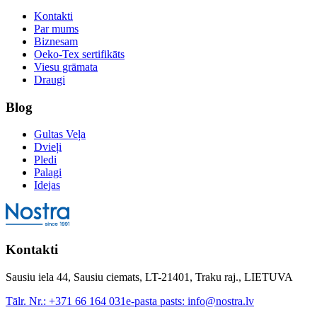
Kontakti
Par mums
Biznesam
Oeko-Tex sertifikāts
Viesu grāmata
Draugi
Blog
Gultas Veļa
Dvieļi
Pledi
Palagi
Idejas
Kontakti
Sausiu iela 44, Sausiu ciemats, LT-21401, Traku raj., LIETUVA
Tālr. Nr.:
+371 66 164 031
e-pasta pasts:
info@nostra.lv