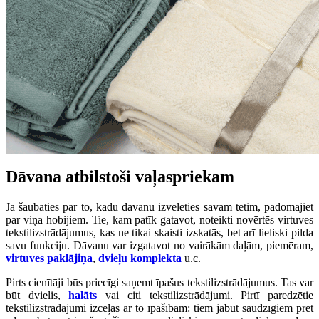
Dāvana atbilstoši vaļaspriekam
Ja šaubāties par to, kādu dāvanu izvēlēties savam tētim, padomājiet
par viņa hobijiem. Tie, kam patīk gatavot, noteikti novērtēs virtuves
tekstilizstrādājumus, kas ne tikai skaisti izskatās, bet arī lieliski pilda
savu funkciju. Dāvanu var izgatavot no vairākām daļām, piemēram,
virtuves paklājiņa
,
dvieļu komplekta
u.c.
Pirts cienītāji būs priecīgi saņemt īpašus tekstilizstrādājumus. Tas var
būt dvielis,
halāts
vai citi tekstilizstrādājumi. Pirtī paredzētie
tekstilizstrādājumi izceļas ar to īpašībām: tiem jābūt saudzīgiem pret