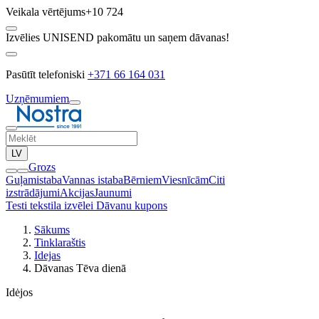
Veikala vērtējums
+10 724
Izvēlies UNISEND pakomātu un saņem dāvanas!
Pasūtīt telefoniski
+371 66 164 031
Uzņēmumiem
LV
Grozs
Guļamistaba
Vannas istaba
Bērniem
Viesnīcām
Citi
izstrādājumi
Akcijas
Jaunumi
Testi tekstila izvēlei
Dāvanu kupons
Sākums
Tinklaraštis
Idejas
Dāvanas Tēva dienā
Idėjos