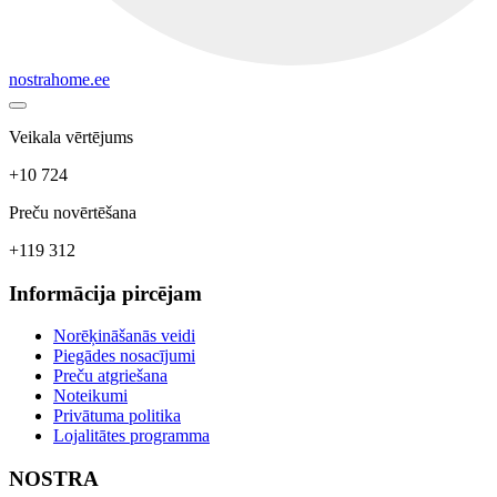
nostrahome.ee
Veikala vērtējums
+10 724
Preču novērtēšana
+119 312
Informācija pircējam
Norēķināšanās veidi
Piegādes nosacījumi
Preču atgriešana
Noteikumi
Privātuma politika
Lojalitātes programma
NOSTRA