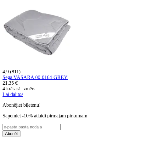
4,9 (811)
Sega VASARA 00-0164-GREY
21,35 €
4 krāsas
1 izmērs
Lai dalītos
Abonējiet biļetenu!
Saņemiet -10% atlaidi pirmajam pirkumam
Abonēt