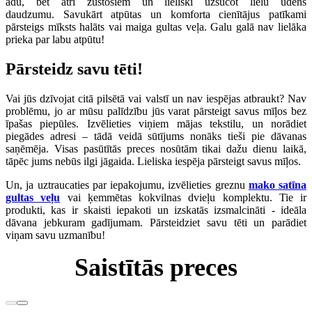
ādu, bet ātri žūstošiem un lieliski uzsūcot lielu ūdens
daudzumu.
Savukārt atpūtas un komforta cienītājus patīkami
pārsteigs mīksts halāts vai maiga gultas veļa. Galu galā nav lielāka
prieka par labu atpūtu!
Pārsteidz savu tēti!
Vai jūs dzīvojat citā pilsētā vai valstī un nav iespējas atbraukt? Nav
problēmu, jo ar mūsu palīdzību jūs varat pārsteigt savus mīļos bez
īpašas piepūles. Izvēlieties viņiem mājas tekstilu, un norādiet
piegādes adresi – tādā veidā sūtījums nonāks tieši pie dāvanas
saņēmēja. Visas pasūtītās preces nosūtām tikai dažu dienu laikā,
tāpēc jums nebūs ilgi jāgaida. Lieliska iespēja pārsteigt savus mīļos.
Un, ja uztraucaties par iepakojumu, izvēlieties greznu
mako satīna
gultas veļu
vai ķemmētas kokvilnas dvieļu komplektu. Tie ir
produkti, kas ir skaisti iepakoti un izskatās izsmalcināti - ideāla
dāvana jebkuram gadījumam. Pārsteidziet savu tēti un parādiet
viņam savu uzmanību!
Saistītās preces