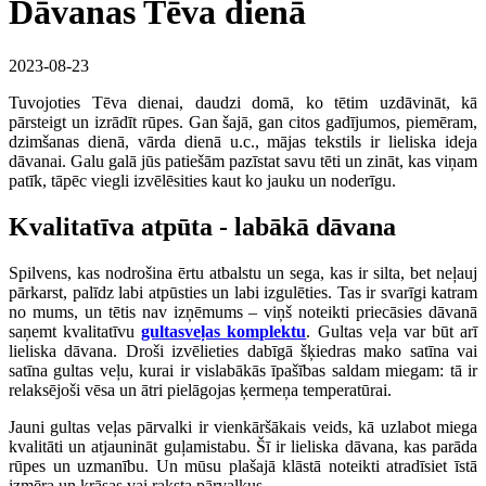
Dāvanas Tēva dienā
2023-08-23
Tuvojoties Tēva dienai, daudzi domā, ko tētim uzdāvināt, kā
pārsteigt un izrādīt rūpes. Gan šajā, gan citos gadījumos, piemēram,
dzimšanas dienā, vārda dienā u.c., mājas tekstils ir lieliska ideja
dāvanai. Galu galā jūs patiešām pazīstat savu tēti un zināt, kas viņam
patīk, tāpēc viegli izvēlēsities kaut ko jauku un noderīgu.
Kvalitatīva atpūta - labākā dāvana
Spilvens, kas nodrošina ērtu atbalstu un sega, kas ir silta, bet neļauj
pārkarst, palīdz labi atpūsties un labi izgulēties. Tas ir svarīgi katram
no mums, un tētis nav izņēmums – viņš noteikti priecāsies dāvanā
saņemt kvalitatīvu
gultasveļas komplektu
. Gultas veļa var būt arī
lieliska dāvana. Droši izvēlieties dabīgā šķiedras mako satīna vai
satīna gultas veļu, kurai ir vislabākās īpašības saldam miegam: tā ir
relaksējoši vēsa un ātri pielāgojas ķermeņa temperatūrai.
Jauni gultas veļas pārvalki ir vienkāršākais veids, kā uzlabot miega
kvalitāti un atjaunināt guļamistabu. Šī ir lieliska dāvana, kas parāda
rūpes un uzmanību. Un mūsu plašajā klāstā noteikti atradīsiet īstā
izmēra un krāsas vai raksta pārvalkus.