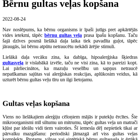
Bērnu gultas veļas kopšana
2022-08-24
Nav noslēpums, ka bērnu organisms ir īpaši jutīgs pret apkārtējās
vides ietekmi, tāpēc
bērnu gultas veļa
prasa īpašu kopšanu. Taču
šajā dzīves posmā lielākā daļa laika tiek pavadīta guļot, tāpēc
jāraugās, lai bērnu atpūtu netraucētu nekādi ārējie stimuli.
Lielākā daļa vecāku zina, ka dabīga, hipoalerģiska šķiedras
gultasveļa
ir vislabākā izvēle, taču ne visi zina, kā to pareizi kopt.
Lai pārliecinātos, ka mazuļu veselību un sapņus netraucē
nepatīkamas sajūtas vai alerģiskas reakcijas, aplūkosim veidus, kā
uzturēt bērnu gultas veļu tīru un ilgi lietojamu.
Gultas veļas kopšana
Viens no lielākajiem alerģiju cēloņiem mājās ir putekļu ērcītes. Šie
mikroorganismi mīl siltumu un mitrumu, tāpēc gultas veļa un matrači
kļūst par ideālu vidi tiem vairoties. Šī iemesla dēļ nepietiek tikai ar
pārvalku mazgāšanu: periodiski jāmazgā arī viss gultas veļas
komplekts. Protams, vilnas vai sintētiskā bērnu gultasveļa ir ērtākā