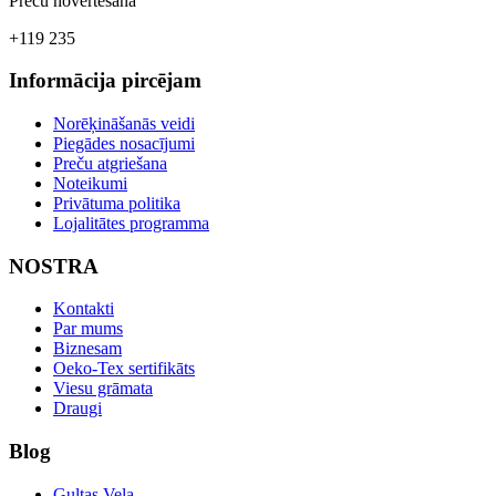
Preču novērtēšana
+119 235
Informācija pircējam
Norēķināšanās veidi
Piegādes nosacījumi
Preču atgriešana
Noteikumi
Privātuma politika
Lojalitātes programma
NOSTRA
Kontakti
Par mums
Biznesam
Oeko-Tex sertifikāts
Viesu grāmata
Draugi
Blog
Gultas Veļa