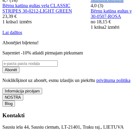
4,7 (14)
Jaunums
Jaunums
Bērnu katūna gultas veļa CLASSIC
4,0 (3)
STRIPES 30-0212-LIGHT GREEN
Bērnu katūna gultas
23,39 €
30-0507-ROSA
1 krāsa
1 izmērs
no
18,15 €
1 krāsa
2 izmēri
Lai dalītos
Abonējiet biļetenu!
Saņemiet -10% atlaidi pirmajam pirkumam
Abonēt
Noklikšķinot uz abonēt, esmu izlasījis un piekrītu
privātuma politika
Informācija pircējam
NOSTRA
Blog
Kontakti
Sausiu iela 44, Sausiu ciemats, LT-21401, Traku raj., LIETUVA