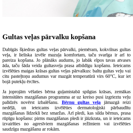
Gultas veļas pārvalku kopšana
Dabīgās šķiedras gultas veļas pārvalki, piemēram, kokvilnas gultas
veļa, ir lieliska izvēle mazuļa komfortam, taču svarīga ir arī to
pareiza kopšana. Jo plānāks audums, jo labāk elpos tavas atvases
āda, taču šāda veida gultasveļa prasa atbildīgu kopšanu. Ieteicams
izvēlēties maigas krāsas gultas veļas pārvalkus: baltu gultas veļu vai
citu pasteļtoņu audumus var mazgāt temperatūrā virs 60°C, kur iet
bojā putekļu ērcītes.
Ja joprojām vēlaties bērna guļamistabā spilgtas krāsas, zemākas
intensitātes mazgāšanas programma ar uz kreiso pusi izgrieztu veļu
palīdzēs novērst izbalēšanu.
Bērnu gultas veļa
jāmazgā reizi
nedēļā, un ieteicams izvēlēties dermatoloģiski pārbaudītu
mazgāšanas līdzekli bez smaržas. Arī pledi, kas silda bērnus, prasa
rūpīgu kopšanu: pirms mazgāšanas pledi ir jāizkrata, un ir ieteicams
izvairīties no agresīviem mazgāšanas režīmiem vai izvēlēties
saudzīgu mazgāšanu ar rokām.