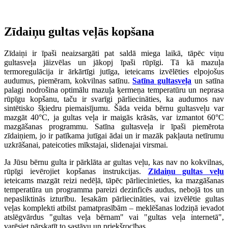
Zīdaiņu gultas veļās kopšana
Zīdaiņi ir īpaši neaizsargāti pat saldā miega laikā, tāpēc viņu
gultasveļa jāizvēlas un jākopj īpaši rūpīgi. Tā kā mazuļa
termoregulācija ir ārkārtīgi jutīga, ieteicams izvēlēties elpojošus
audumus, piemēram, kokvilnas satīnu.
Satīna gultasveļa
un satīna
palagi nodrošina optimālu mazuļa ķermeņa temperatūru un neprasa
rūpīgu kopšanu, taču ir svarīgi pārliecināties, ka audumos nav
sintētisko šķiedru piemaisījumu. Šāda veida bērnu gultasveļu var
mazgāt 40°C, ja gultas veļa ir maigās krāsās, var izmantot 60°C
mazgāšanas programmu. Satīna gultasveļa ir īpaši piemērota
zīdaiņiem, jo ir patīkama jutīgai ādai un ir mazāk pakļauta netīrumu
uzkrāšanai, pateicoties mīkstajai, slidenajai virsmai.
Ja Jūsu bērnu gulta ir pārklāta ar gultas veļu, kas nav no kokvilnas,
rūpīgi ievērojiet kopšanas instrukcijas.
Zīdaiņu gultas veļu
ieteicams mazgāt reizi nedēļā, tāpēc pārliecinieties, ka mazgāšanas
temperatūra un programma pareizi dezinficēs audus, nebojā tos un
nepasliktinās izturību. Iesakām pārliecināties, vai izvēlētie gultas
veļas komplekti atbilst pamatprasībām – meklēšanas lodziņā ievadot
atslēgvārdus "gultas veļa bērnam" vai "gultas veļa internetā",
varēsiet pārskatīt to sastāvu un priekšrocības.