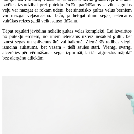
izvēle aizsardzībai pret putekļu ērcīšu parādīšanos – vilnas gultas
veļu var mazgāt ar rokām ūdenī, bet sintētisko gultas veļus bērniem
var mazgāt veļasmašīnā. Taču, ja lietojat dūnu segas, ieteicams
vairākas reizes gadā veikt sauso tīrīšanu.
Tāpat regulāri jāvēdina nelielie gultas veļas komplekti. Lai izvairītos
no putekļu ērcītēm, no rītiem ieteicams uzreiz nesaklāt gultu, bet
iznest segas un spilvenus ārā vai balkonā. Ziemā šīs radības viegli
iznīcina aukstums, bet vasarā - tieši saules stari. Vienīgi svarīgi
atcerēties pēc vēdināšanas segas izpurināt, lai tās atgrieztos mājoklī
bez alergēnu atliekām.