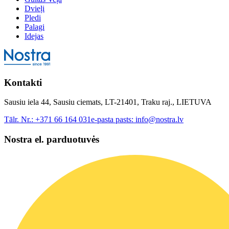
Dvieļi
Pledi
Palagi
Idejas
Kontakti
Sausiu iela 44, Sausiu ciemats, LT-21401, Traku raj., LIETUVA
Tālr. Nr.:
+371 66 164 031
e-pasta pasts:
info@nostra.lv
Nostra el. parduotuvės