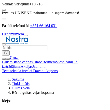
Veikala vērtējums
+10 718
Izvēlies UNISEND pakomātu un saņem dāvanas!
Pasūtīt telefoniski
+371 66 164 031
Uzņēmumiem
LV
Grozs
Guļamistaba
Vannas istaba
Bērniem
Viesnīcām
Citi
izstrādājumi
Akcijas
Jaunumi
Testi tekstila izvēlei
Dāvanu kupons
Sākums
Tinklaraštis
Gultas Veļa
Bērnu gultas veļas kopšana
Idėjos