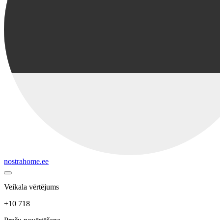
nostrahome.ee
Veikala vērtējums
+10 718