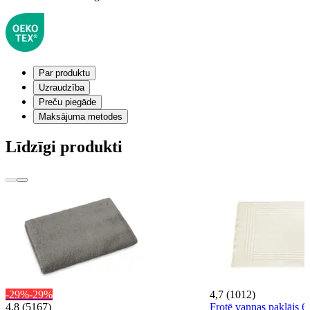
Par produktu
Uzraudzība
Preču piegāde
Maksājuma metodes
Līdzīgi produkti
-29%
-29%
4,7 (1012)
4,8 (5167)
Frotē vannas paklājs