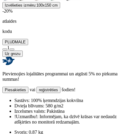
Izvēlieties izmēru:
100x150 cm
-20%
atlaides
kodu
PLUDMALE
1
Uz grozu
Pievienojies lojalitātes programmai un atgūsti 5% no pirkuma
summas!
vai
šodien!
Piesakieties
reģistrēties
Sastāvs:
100% ķemmdzijas kokvilna
Dvieļa blīvums:
580 g/m2
Izcelsmes valsts:
Pakistāna
!Uzmanību!:
Informējam, ka dzīvē krāsas var nedaudz
atšķirties no monitorā redzamajām.
Svoris:
0.87 kg