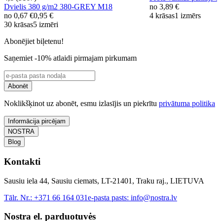
Dvielis 380 g/m2 380-GREY M18
no
3,89 €
no
0,67 €
0,95 €
4 krāsas
1 izmērs
30 krāsas
5 izmēri
Abonējiet biļetenu!
Saņemiet -10% atlaidi pirmajam pirkumam
Abonēt
Noklikšķinot uz abonēt, esmu izlasījis un piekrītu
privātuma politika
Informācija pircējam
NOSTRA
Blog
Kontakti
Sausiu iela 44, Sausiu ciemats, LT-21401, Traku raj., LIETUVA
Tālr. Nr.:
+371 66 164 031
e-pasta pasts:
info@nostra.lv
Nostra el. parduotuvės