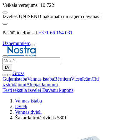
Veikala vērtējums
+10 722
Izvēlies UNISEND pakomātu un saņem dāvanas!
Pasūtīt telefoniski
+371 66 164 031
Uzņēmumiem
LV
Grozs
Guļamistaba
Vannas istaba
Bērniem
Viesnīcām
Citi
izstrādājumi
Akcijas
Jaunumi
Testi tekstila izvēlei
Dāvanu kupons
Vannas istaba
Dvieļi
Vannas dvieļi
Žakarda frotē dvielis 580J