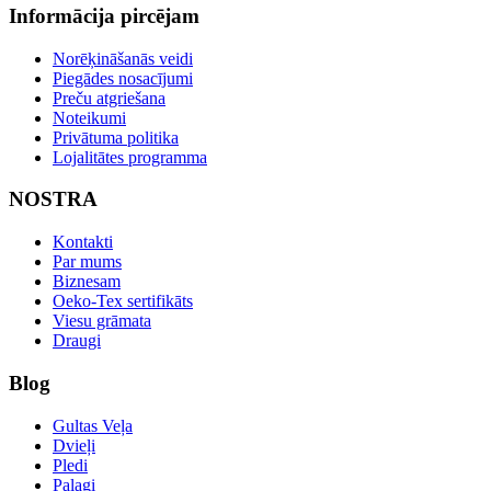
Informācija pircējam
Norēķināšanās veidi
Piegādes nosacījumi
Preču atgriešana
Noteikumi
Privātuma politika
Lojalitātes programma
NOSTRA
Kontakti
Par mums
Biznesam
Oeko-Tex sertifikāts
Viesu grāmata
Draugi
Blog
Gultas Veļa
Dvieļi
Pledi
Palagi