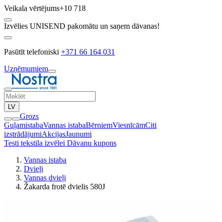
Veikala vērtējums
+10 718
Izvēlies UNISEND pakomātu un saņem dāvanas!
Pasūtīt telefoniski
+371 66 164 031
Uzņēmumiem
LV
Grozs
Guļamistaba
Vannas istaba
Bērniem
Viesnīcām
Citi
izstrādājumi
Akcijas
Jaunumi
Testi tekstila izvēlei
Dāvanu kupons
Vannas istaba
Dvieļi
Vannas dvieļi
Žakarda frotē dvielis 580J