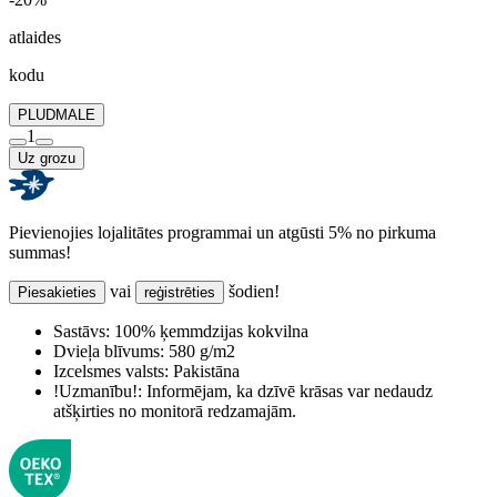
atlaides
kodu
PLUDMALE
1
Uz grozu
Pievienojies lojalitātes programmai un atgūsti 5% no pirkuma
summas!
vai
šodien!
Piesakieties
reģistrēties
Sastāvs:
100% ķemmdzijas kokvilna
Dvieļa blīvums:
580 g/m2
Izcelsmes valsts:
Pakistāna
!Uzmanību!:
Informējam, ka dzīvē krāsas var nedaudz
atšķirties no monitorā redzamajām.