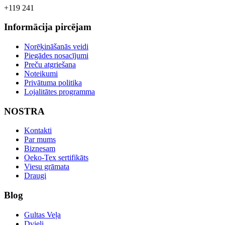
+119 241
Informācija pircējam
Norēķināšanās veidi
Piegādes nosacījumi
Preču atgriešana
Noteikumi
Privātuma politika
Lojalitātes programma
NOSTRA
Kontakti
Par mums
Biznesam
Oeko-Tex sertifikāts
Viesu grāmata
Draugi
Blog
Gultas Veļa
Dvieļi