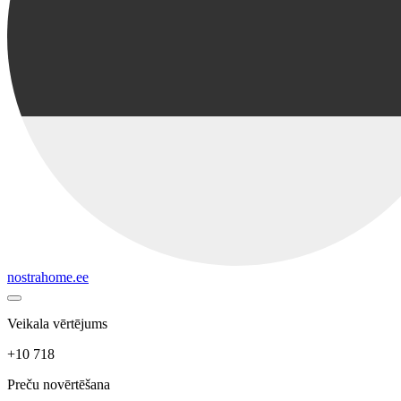
nostrahome.ee
Veikala vērtējums
+10 718
Preču novērtēšana