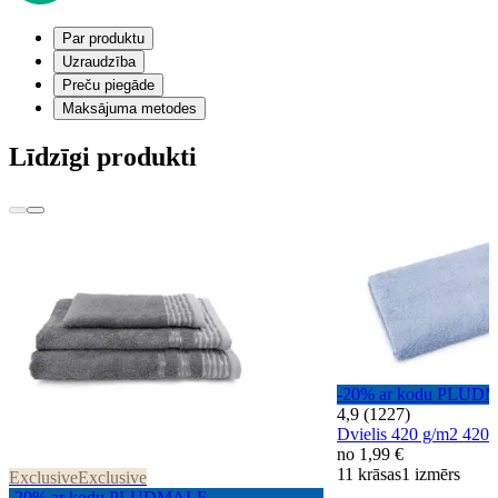
Par produktu
Uzraudzība
Preču piegāde
Maksājuma metodes
Līdzīgi produkti
-20% ar kodu PLUD
4,9 (1227)
Dvielis 420 g/m2 4
no
1,99 €
11 krāsas
1 izmērs
Exclusive
Exclusive
-20% ar kodu PLUDMALE