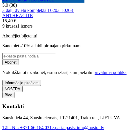
5,0 (38)
3 daļu dvieļu komplekts T0203 T0203-
ANTHRACITE
15,49 €
9 krāsas
1 izmērs
Abonējiet biļetenu!
Saņemiet -10% atlaidi pirmajam pirkumam
Abonēt
Noklikšķinot uz abonēt, esmu izlasījis un piekrītu
privātuma politika
Informācija pircējam
NOSTRA
Blog
Kontakti
Sausiu iela 44, Sausiu ciemats, LT-21401, Traku raj., LIETUVA
Tālr. Nr.:
+371 66 164 031
e-pasta pasts:
info@nostra.lv