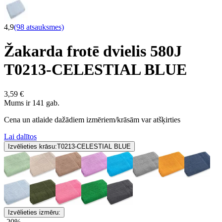
4,9
(98 atsauksmes)
Žakarda frotē dvielis 580J
T0213-CELESTIAL BLUE
3,59 €
Mums ir 141 gab.
Cena un atlaide dažādiem izmēriem/krāsām var atšķirties
Lai dalītos
Izvēlieties krāsu:
T0213-CELESTIAL BLUE
Izvēlieties izmēru:
-20%