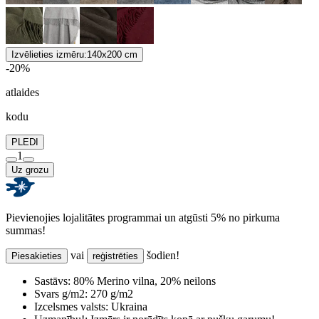
Izvēlieties izmēru:
140x200 cm
-20%
atlaides
kodu
PLEDI
1
Uz grozu
Pievienojies lojalitātes programmai un atgūsti 5% no pirkuma
summas!
vai
šodien!
Piesakieties
reģistrēties
Sastāvs:
80% Merino vilna, 20% neilons
Svars g/m2:
270 g/m2
Izcelsmes valsts:
Ukraina