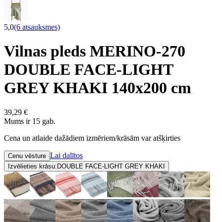
5,0
(6 atsauksmes)
Vilnas pleds MERINO-270
DOUBLE FACE-LIGHT
GREY KHAKI 140x200 cm
39,29 €
Mums ir 15 gab.
Cena un atlaide dažādiem izmēriem/krāsām var atšķirties
Lai dalītos
Cenu vēsture
Izvēlieties krāsu:
DOUBLE FACE-LIGHT GREY KHAKI