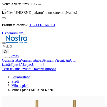
Veikala vērtējums
+10 724
Izvēlies UNISEND pakomātu un saņem dāvanas!
Pasūtīt telefoniski
+371 66 164 031
Uzņēmumiem
LV
Grozs
Guļamistaba
Vannas istaba
Bērniem
Viesnīcām
Citi
izstrādājumi
Akcijas
Jaunumi
Testi tekstila izvēlei
Dāvanu kupons
Guļamistaba
Pledi
Vilnas pledi
Vilnas pleds MERINO-270