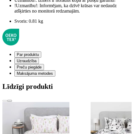
Uzmanību!:
Izmērs ir norādīts kopā ar pušķu garumu!
!Uzmanību!:
Informējam, ka dzīvē krāsas var nedaudz
atšķirties no monitorā redzamajām.
Svoris:
0.81 kg
Par produktu
Uzraudzība
Preču piegāde
Maksājuma metodes
Līdzīgi produkti