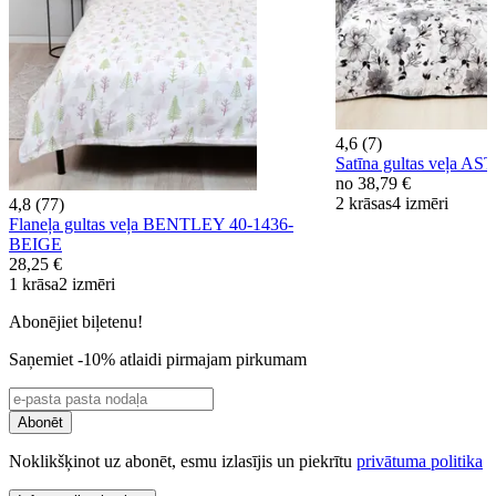
4,6 (7)
Satīna gultas veļa 
no
38,79 €
2 krāsas
4 izmēri
4,8 (77)
Flaneļa gultas veļa BENTLEY 40-1436-
BEIGE
28,25 €
1 krāsa
2 izmēri
Abonējiet biļetenu!
Saņemiet -10% atlaidi pirmajam pirkumam
Abonēt
Noklikšķinot uz abonēt, esmu izlasījis un piekrītu
privātuma politika