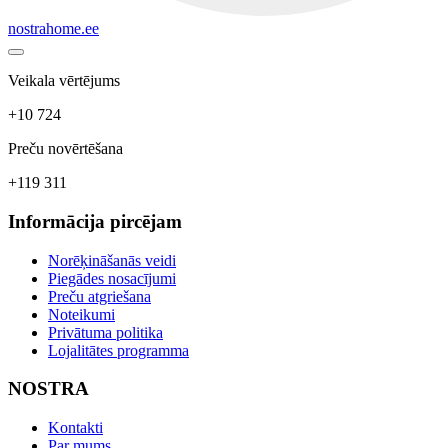
nostrahome.ee
Veikala vērtējums
+10 724
Preču novērtēšana
+119 311
Informācija pircējam
Norēķināšanās veidi
Piegādes nosacījumi
Preču atgriešana
Noteikumi
Privātuma politika
Lojalitātes programma
NOSTRA
Kontakti
Par mums