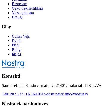
Biznesam
Oeko-Tex sertifikāts
Viesu grāmata
Draugi
Blog
Gultas Veļa
Dvieļi
Pledi
Palagi
Idejas
Kontakti
Sausiu iela 44, Sausiu ciemats, LT-21401, Traku raj., LIETUVA
Tālr. Nr.:
+371 66 164 031
e-pasta pasts:
info@nostra.lv
Nostra el. parduotuvės