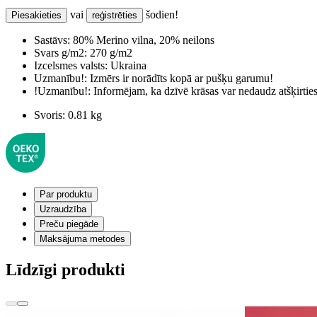
vai
šodien!
Piesakieties
reģistrēties
Sastāvs:
80% Merino vilna, 20% neilons
Svars g/m2:
270 g/m2
Izcelsmes valsts:
Ukraina
Uzmanību!:
Izmērs ir norādīts kopā ar pušķu garumu!
!Uzmanību!:
Informējam, ka dzīvē krāsas var nedaudz atšķirti
Svoris:
0.81 kg
Par produktu
Uzraudzība
Preču piegāde
Maksājuma metodes
Līdzīgi produkti