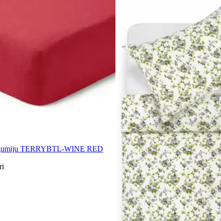
ar gumiju TERRYBTL-WINE RED
ri