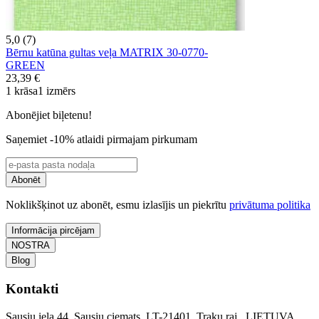
5,0 (7)
Bērnu katūna gultas veļa MATRIX 30-0770-
GREEN
23,39 €
1 krāsa
1 izmērs
Abonējiet biļetenu!
Saņemiet -10% atlaidi pirmajam pirkumam
Abonēt
Noklikšķinot uz abonēt, esmu izlasījis un piekrītu
privātuma politika
Informācija pircējam
NOSTRA
Blog
Kontakti
Sausiu iela 44, Sausiu ciemats, LT-21401, Traku raj., LIETUVA