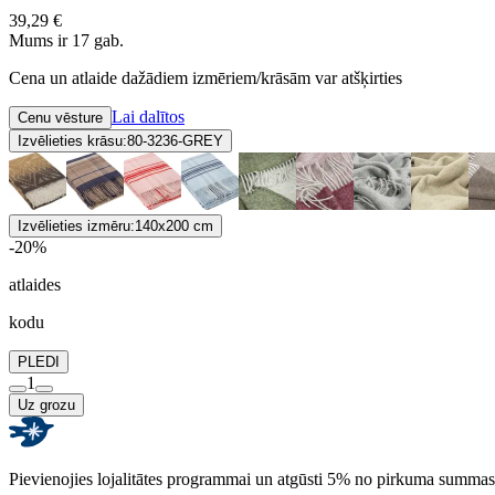
39,29 €
Mums ir 17 gab.
Cena un atlaide dažādiem izmēriem/krāsām var atšķirties
Lai dalītos
Cenu vēsture
Izvēlieties krāsu:
80-3236-GREY
Izvēlieties izmēru:
140x200 cm
-20%
atlaides
kodu
PLEDI
1
Uz grozu
Pievienojies lojalitātes programmai un atgūsti 5% no pirkuma summas