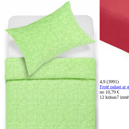
4,9 (3991)
Frotē palagi 
no
10,79 €
12 krāsas
7 izmē