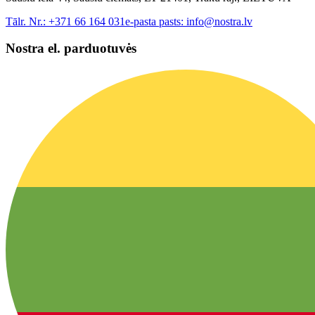
Tālr. Nr.:
+371 66 164 031
e-pasta pasts:
info@nostra.lv
Nostra el. parduotuvės