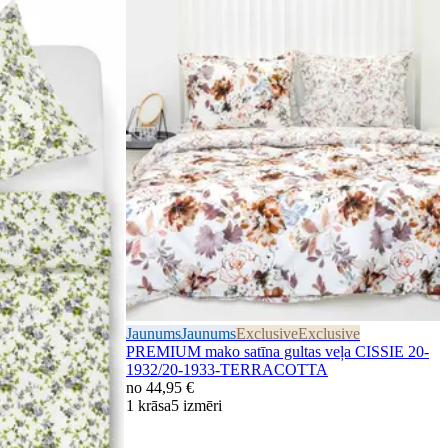
Jaunums
Jaunums
Exclusive
Exclusive
PREMIUM mako satīna gultas veļa CISSIE 20-
1932/20-1933-TERRACOTTA
no
44,95 €
1 krāsa
5 izmēri