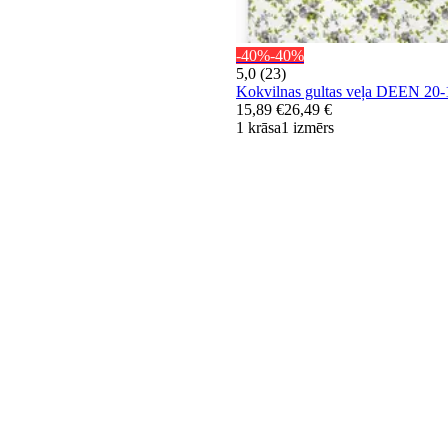
-40%
-40%
5,0 (23)
Kokvilnas gultas veļa DEEN 2
15,89 €
26,49 €
1 krāsa
1 izmērs