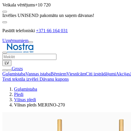
Veikala vērtējums
+10 720
Izvēlies UNISEND pakomātu un saņem dāvanas!
Pasūtīt telefoniski
+371 66 164 031
Uzņēmumiem
LV
Grozs
Guļamistaba
Vannas istaba
Bērniem
Viesnīcām
Citi izstrādājumi
Akcijas
Testi tekstila izvēlei
Dāvanu kupons
Guļamistaba
Pledi
Vilnas pledi
Vilnas pleds MERINO-270