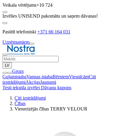
Veikala vērtējums
+10 724
Izvēlies UNISEND pakomātu un saņem dāvanas!
Pasūtīt telefoniski
+371 66 164 031
Uzņēmumiem
LV
Grozs
Guļamistaba
Vannas istaba
Bērniem
Viesnīcām
Citi
izstrādājumi
Akcijas
Jaunumi
Testi tekstila izvēlei
Dāvanu kupons
Citi izstrādājumi
Čības
Vienreizējās čības TERRY VELOUR