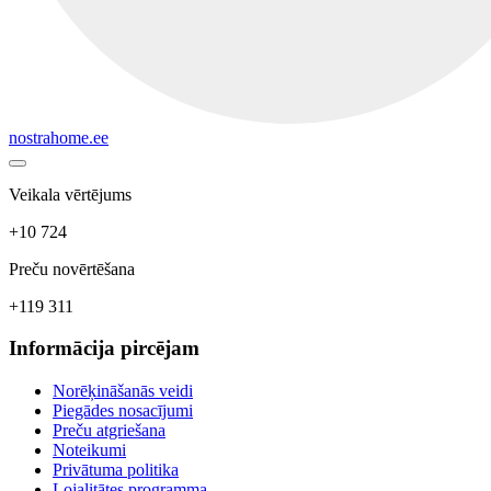
nostrahome.ee
Veikala vērtējums
+10 724
Preču novērtēšana
+119 311
Informācija pircējam
Norēķināšanās veidi
Piegādes nosacījumi
Preču atgriešana
Noteikumi
Privātuma politika
Lojalitātes programma