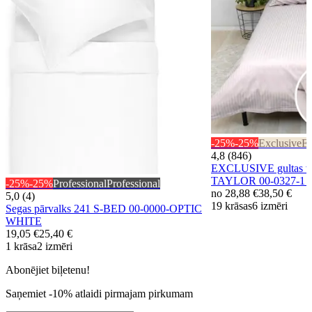
-25%
-25%
Exclusive
Ex
4,8 (846)
EXCLUSIVE gultas ve
TAYLOR 00-0327-1
-25%
-25%
Professional
Professional
no
28,88 €
38,50 €
5,0 (4)
19 krāsas
6 izmēri
Segas pārvalks 241 S-BED 00-0000-OPTIC
WHITE
19,05 €
25,40 €
1 krāsa
2 izmēri
Abonējiet biļetenu!
Saņemiet -10% atlaidi pirmajam pirkumam