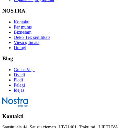
NOSTRA
Kontakti
Par mums
Biznesam
Oeko-Tex sertifikāts
Viesu grāmata
Draugi
Blog
Gultas Veļa
Dvieļi
Pledi
Palagi
Idejas
Kontakti
Sausiu iela 44, Sausiu ciemats, LT-21401, Traku raj., LIETUVA