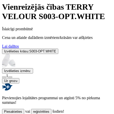
Vienreizējās čības TERRY
VELOUR S003-OPT.WHITE
Īslaicīgi prombūtnē
Cena un atlaide dažādiem izmēriem/krāsām var atšķirties
Lai dalītos
Izvēlieties krāsu:
S003-OPT.WHITE
Izvēlieties izmēru:
1
Uz grozu
Pievienojies lojalitātes programmai un atgūsti 5% no pirkuma
summas!
vai
šodien!
Piesakieties
reģistrēties