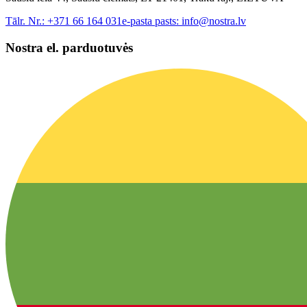
Tālr. Nr.:
+371 66 164 031
e-pasta pasts:
info@nostra.lv
Nostra el. parduotuvės