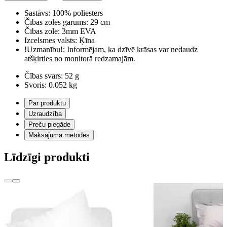
Sastāvs:
100% poliesters
Čības zoles garums:
29 cm
Čības zole:
3mm EVA
Izcelsmes valsts:
Ķīna
!Uzmanību!:
Informējam, ka dzīvē krāsas var nedaudz
atšķirties no monitorā redzamajām.
Čības svars:
52 g
Svoris:
0.052 kg
Par produktu
Uzraudzība
Preču piegāde
Maksājuma metodes
Līdzīgi produkti