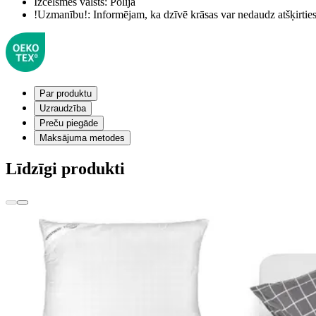
Izcelsmes valsts:
Polija
!Uzmanību!:
Informējam, ka dzīvē krāsas var nedaudz atšķirti
Par produktu
Uzraudzība
Preču piegāde
Maksājuma metodes
Līdzīgi produkti