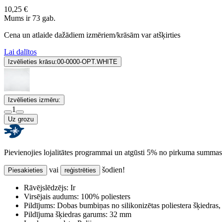
10,25 €
Mums ir 73 gab.
Cena un atlaide dažādiem izmēriem/krāsām var atšķirties
Lai dalītos
Izvēlieties krāsu:
00-0000-OPT.WHITE
Izvēlieties izmēru:
1
Uz grozu
Pievienojies lojalitātes programmai un atgūsti 5% no pirkuma summas
vai
šodien!
Piesakieties
reģistrēties
Rāvējslēdzējs:
Ir
Virsējais audums:
100% poliesters
Pildījums:
Dobas bumbiņas no silikonizētas poliestera šķiedras,
Pildījuma šķiedras garums:
32 mm