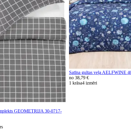
Satīna gultas veļa AELFWINE
no
38,79 €
1 krāsa
4 izmēri
komplekts ĢEOMETRIJA 30-0717-
rs