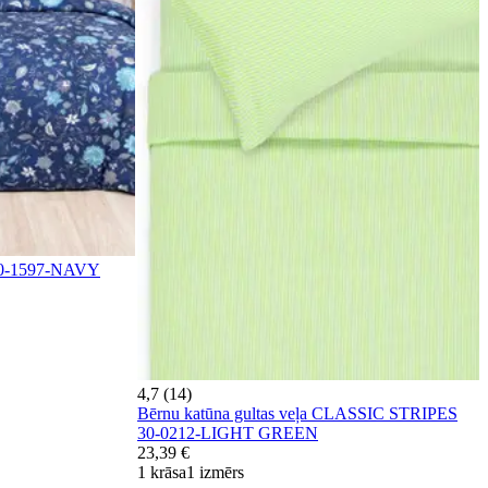
 40-1597-NAVY
4,7 (14)
Bērnu katūna gultas veļa CLASSIC STRIPES
30-0212-LIGHT GREEN
23,39 €
1 krāsa
1 izmērs