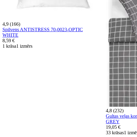
4,9 (166)
Spilvens ANTISTRESS 70-0023-OPTIC
WHITE
8,59 €
1 krāsa
1 izmērs
4,8 (232)
Gultas veļas 
GREY
19,05 €
33 krāsas
1 izmē