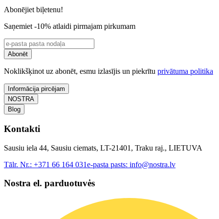
Abonējiet biļetenu!
Saņemiet -10% atlaidi pirmajam pirkumam
Abonēt
Noklikšķinot uz abonēt, esmu izlasījis un piekrītu
privātuma politika
Informācija pircējam
NOSTRA
Blog
Kontakti
Sausiu iela 44, Sausiu ciemats, LT-21401, Traku raj., LIETUVA
Tālr. Nr.:
+371 66 164 031
e-pasta pasts:
info@nostra.lv
Nostra el. parduotuvės