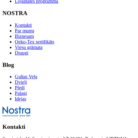
Lojalitātes programma
NOSTRA
Kontakti
Par mums
Biznesam
Oeko-Tex sertifikāts
Viesu grāmata
Draugi
Blog
Gultas Veļa
Dvieļi
Pledi
Palagi
Idejas
Kontakti