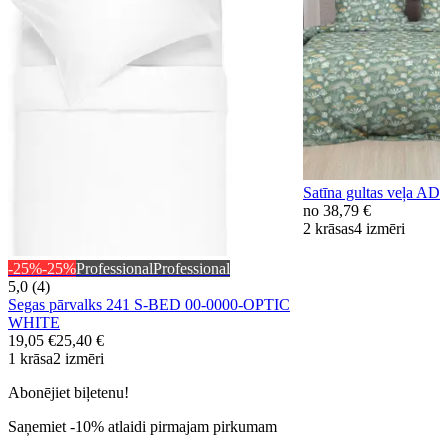
Satīna gultas veļa 
no
38,79 €
2 krāsas
4 izmēri
-25%
-25%
Professional
Professional
5,0 (4)
Segas pārvalks 241 S-BED 00-0000-OPTIC
WHITE
19,05 €
25,40 €
1 krāsa
2 izmēri
Abonējiet biļetenu!
Saņemiet -10% atlaidi pirmajam pirkumam