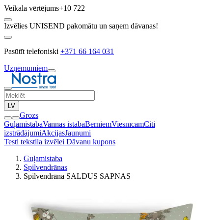
Veikala vērtējums
+10 722
Izvēlies UNISEND pakomātu un saņem dāvanas!
Pasūtīt telefoniski
+371 66 164 031
Uzņēmumiem
LV
Grozs
Guļamistaba
Vannas istaba
Bērniem
Viesnīcām
Citi
izstrādājumi
Akcijas
Jaunumi
Testi tekstila izvēlei
Dāvanu kupons
Guļamistaba
Spilvendrānas
Spilvendrāna SALDUS SAPNAS