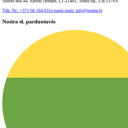
Sausiu iela 44, Sausiu ciemats, LT-21401, Traku raj., LIETUVA
Tālr. Nr.:
+371 66 164 031
e-pasta pasts:
info@nostra.lv
Nostra el. parduotuvės