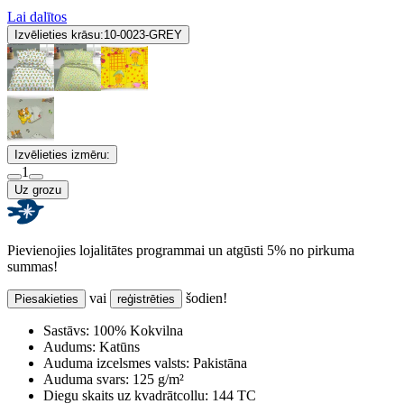
Lai dalītos
Izvēlieties krāsu:
10-0023-GREY
Izvēlieties izmēru:
1
Uz grozu
Pievienojies lojalitātes programmai un atgūsti 5% no pirkuma
summas!
vai
šodien!
Piesakieties
reģistrēties
Sastāvs:
100% Kokvilna
Audums:
Katūns
Auduma izcelsmes valsts:
Pakistāna
Auduma svars:
125 g/m²
Diegu skaits uz kvadrātcollu:
144 TC