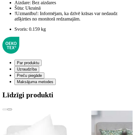
Aizdare:
Bez aizdares
Šūta:
Ukrainā
!Uzmanību!:
Informējam, ka dzīvē krāsas var nedaudz
atšķirties no monitorā redzamajām.
Svoris:
0.159 kg
Par produktu
Uzraudzība
Preču piegāde
Maksājuma metodes
Līdzīgi produkti