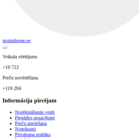
nostrahome.ee
Veikala vērtējums
+10 722
Preču novērtēšana
+119 294
Informācija pircējam
Norēķināšanās veidi
Piegādes nosacījumi
Preču atgriešana
Noteikumi
Privātuma politika