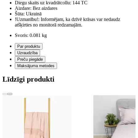
Diegu skaits uz kvadrātcollu:
144 TC
Aizdare:
Bez aizdares
Šūta:
Ukrainā
!Uzmanību!:
Informējam, ka dzīvē krāsas var nedaudz
atšķirties no monitorā redzamajām.
Svoris:
0.081 kg
Par produktu
Uzraudzība
Preču piegāde
Maksājuma metodes
Līdzīgi produkti