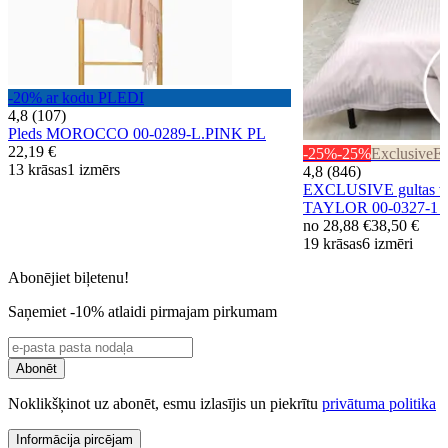
-20% ar kodu PLEDI
4,8 (107)
Pleds MOROCCO 00-0289-L.PINK PL
22,19 €
-25%
-25%
Exclusive
Ex
13 krāsas
1 izmērs
4,8 (846)
EXCLUSIVE gultas ve
TAYLOR 00-0327-1
no
28,88 €
38,50 €
19 krāsas
6 izmēri
Abonējiet biļetenu!
Saņemiet -10% atlaidi pirmajam pirkumam
Abonēt
Noklikšķinot uz abonēt, esmu izlasījis un piekrītu
privātuma politika
Informācija pircējam