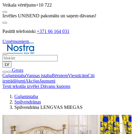
Veikala vērtējums
+10 722
Izvēlies UNISEND pakomātu un saņem dāvanas!
Pasūtīt telefoniski
+371 66 164 031
Uzņēmumiem
LV
Grozs
Guļamistaba
Vannas istaba
Bērniem
Viesnīcām
Citi
izstrādājumi
Akcijas
Jaunumi
Testi tekstila izvēlei
Dāvanu kupons
Guļamistaba
Spilvendrānas
Spilvendrāna LENGVAS MIEGAS