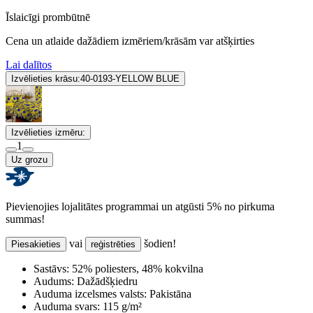
Īslaicīgi prombūtnē
Cena un atlaide dažādiem izmēriem/krāsām var atšķirties
Lai dalītos
Izvēlieties krāsu:
40-0193-YELLOW BLUE
Izvēlieties izmēru:
1
Uz grozu
Pievienojies lojalitātes programmai un atgūsti 5% no pirkuma
summas!
vai
šodien!
Piesakieties
reģistrēties
Sastāvs:
52% poliesters, 48% kokvilna
Audums:
Dažādšķiedru
Auduma izcelsmes valsts:
Pakistāna
Auduma svars:
115 g/m²