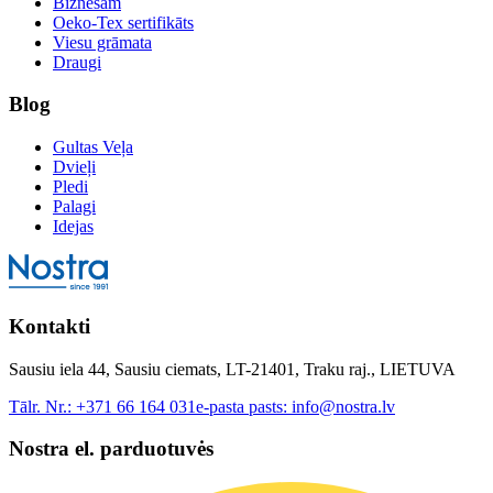
Biznesam
Oeko-Tex sertifikāts
Viesu grāmata
Draugi
Blog
Gultas Veļa
Dvieļi
Pledi
Palagi
Idejas
Kontakti
Sausiu iela 44, Sausiu ciemats, LT-21401, Traku raj., LIETUVA
Tālr. Nr.:
+371 66 164 031
e-pasta pasts:
info@nostra.lv
Nostra el. parduotuvės