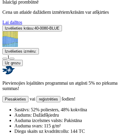
Īslaicīgi prombūtnē
Cena un atlaide dažādiem izmēriem/krāsām var atšķirties
Lai dalītos
Izvēlieties krāsu:
40-0080-BLUE
Izvēlieties izmēru:
1
Uz grozu
Pievienojies lojalitātes programmai un atgūsti 5% no pirkuma
summas!
vai
šodien!
Piesakieties
reģistrēties
Sastāvs:
52% poliesters, 48% kokvilna
Audums:
Dažādšķiedru
Auduma izcelsmes valsts:
Pakistāna
Auduma svars:
115 g/m²
Diegu skaits uz kvadrātcollu:
144 TC