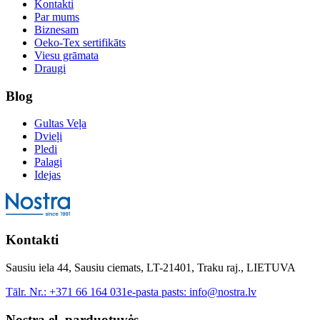
Kontakti
Par mums
Biznesam
Oeko-Tex sertifikāts
Viesu grāmata
Draugi
Blog
Gultas Veļa
Dvieļi
Pledi
Palagi
Idejas
Kontakti
Sausiu iela 44, Sausiu ciemats, LT-21401, Traku raj., LIETUVA
Tālr. Nr.:
+371 66 164 031
e-pasta pasts:
info@nostra.lv
Nostra el. parduotuvės