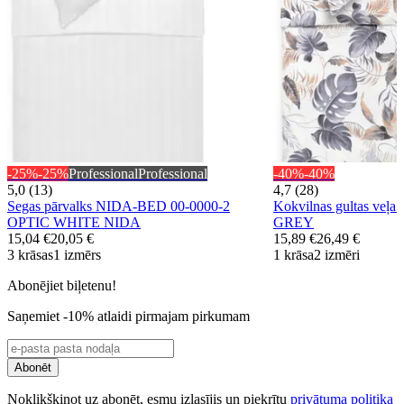
-25%
-25%
Professional
Professional
-40%
-40%
5,0 (13)
4,7 (28)
Segas pārvalks NIDA-BED 00-0000-2
Kokvilnas gultas veļ
OPTIC WHITE NIDA
GREY
15,04 €
20,05 €
15,89 €
26,49 €
3 krāsas
1 izmērs
1 krāsa
2 izmēri
Abonējiet biļetenu!
Saņemiet -10% atlaidi pirmajam pirkumam
Abonēt
Noklikšķinot uz abonēt, esmu izlasījis un piekrītu
privātuma politika