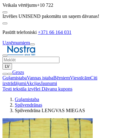
Veikala vērtējums
+10 722
Izvēlies UNISEND pakomātu un saņem dāvanas!
Pasūtīt telefoniski
+371 66 164 031
Uzņēmumiem
LV
Grozs
Guļamistaba
Vannas istaba
Bērniem
Viesnīcām
Citi
izstrādājumi
Akcijas
Jaunumi
Testi tekstila izvēlei
Dāvanu kupons
Guļamistaba
Spilvendrānas
Spilvendrāna LENGVAS MIEGAS