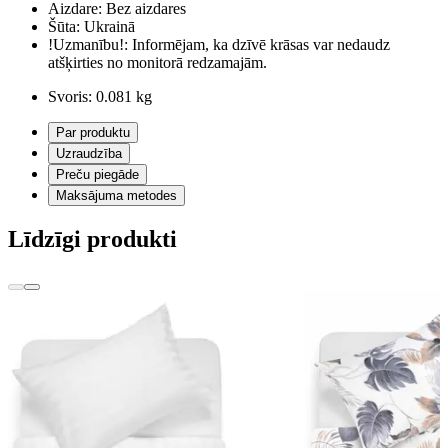
Aizdare:
Bez aizdares
Šūta:
Ukrainā
!Uzmanību!:
Informējam, ka dzīvē krāsas var nedaudz
atšķirties no monitorā redzamajām.
Svoris:
0.081 kg
Par produktu
Uzraudzība
Preču piegāde
Maksājuma metodes
Līdzīgi produkti