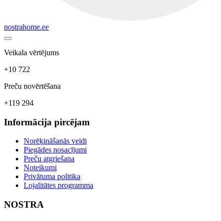
nostrahome.ee
Veikala vērtējums
+10 722
Preču novērtēšana
+119 294
Informācija pircējam
Norēķināšanās veidi
Piegādes nosacījumi
Preču atgriešana
Noteikumi
Privātuma politika
Lojalitātes programma
NOSTRA