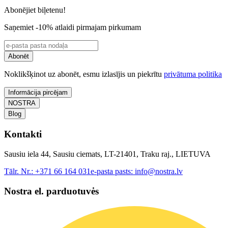
Abonējiet biļetenu!
Saņemiet -10% atlaidi pirmajam pirkumam
Abonēt
Noklikšķinot uz abonēt, esmu izlasījis un piekrītu
privātuma politika
Informācija pircējam
NOSTRA
Blog
Kontakti
Sausiu iela 44, Sausiu ciemats, LT-21401, Traku raj., LIETUVA
Tālr. Nr.:
+371 66 164 031
e-pasta pasts:
info@nostra.lv
Nostra el. parduotuvės