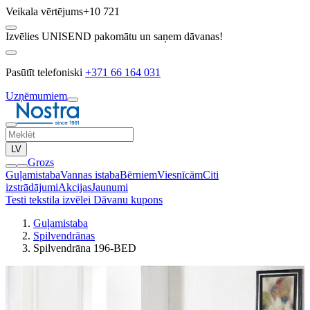
Veikala vērtējums
+10 721
Izvēlies UNISEND pakomātu un saņem dāvanas!
Pasūtīt telefoniski
+371 66 164 031
Uzņēmumiem
LV
Grozs
Guļamistaba
Vannas istaba
Bērniem
Viesnīcām
Citi
izstrādājumi
Akcijas
Jaunumi
Testi tekstila izvēlei
Dāvanu kupons
Guļamistaba
Spilvendrānas
Spilvendrāna 196-BED