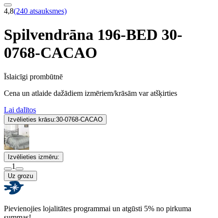
4,8
(240 atsauksmes)
Spilvendrāna 196-BED 30-
0768-CACAO
Īslaicīgi prombūtnē
Cena un atlaide dažādiem izmēriem/krāsām var atšķirties
Lai dalītos
Izvēlieties krāsu:
30-0768-CACAO
Izvēlieties izmēru:
1
Uz grozu
Pievienojies lojalitātes programmai un atgūsti 5% no pirkuma
summas!