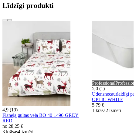
Līdzīgi produkti
Professional
Profession
5,0 (1)
Ūdensnecaurlaidīgi p
OPTIC WHITE
5,79 €
4,9 (19)
1 krāsa
2 izmēri
Flaneļa gultas veļa BO 40-1496-GREY
RED
no
28,25 €
3 krāsas
4 izmēri