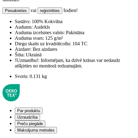
vai
šodien!
Piesakieties
reģistrēties
Sastāvs:
100% Kokvilna
Audums:
Audekls
Auduma izcelsmes valsts:
Pakistāna
Auduma svars:
125 g/m²
Diegu skaits uz kvadrātcollu:
104 TC
Aizdare:
Bez aizdares
Šūta:
Ukrainā
!Uzmanību!:
Informējam, ka dzīvē krāsas var nedaudz
atšķirties no monitorā redzamajām.
Svoris:
0.131 kg
Par produktu
Uzraudzība
Preču piegāde
Maksājuma metodes