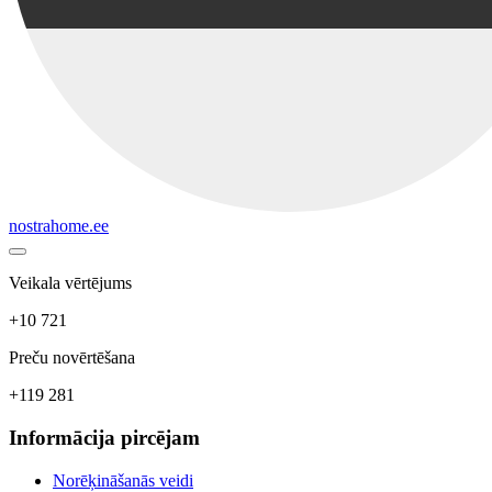
nostrahome.ee
Veikala vērtējums
+10 721
Preču novērtēšana
+119 281
Informācija pircējam
Norēķināšanās veidi