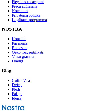
Piegādes nosacījumi
Preču atgriešana
Noteikumi
Privātuma politika
Lojalitātes programma
NOSTRA
Kontakti
Par mums
Biznesam
Oeko-Tex sertifikāts
Viesu grāmata
Draugi
Blog
Gultas Veļa
Dvieļi
Pledi
Palagi
Idejas