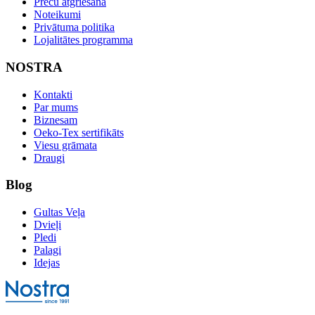
Preču atgriešana
Noteikumi
Privātuma politika
Lojalitātes programma
NOSTRA
Kontakti
Par mums
Biznesam
Oeko-Tex sertifikāts
Viesu grāmata
Draugi
Blog
Gultas Veļa
Dvieļi
Pledi
Palagi
Idejas