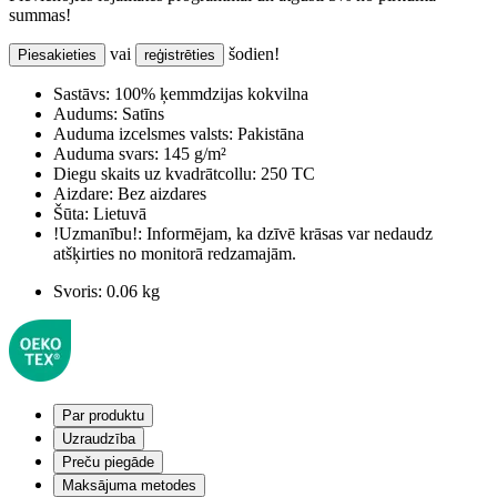
summas!
vai
šodien!
Piesakieties
reģistrēties
Sastāvs:
100% ķemmdzijas kokvilna
Audums:
Satīns
Auduma izcelsmes valsts:
Pakistāna
Auduma svars:
145 g/m²
Diegu skaits uz kvadrātcollu:
250 TC
Aizdare:
Bez aizdares
Šūta:
Lietuvā
!Uzmanību!:
Informējam, ka dzīvē krāsas var nedaudz
atšķirties no monitorā redzamajām.
Svoris:
0.06 kg
Par produktu
Uzraudzība
Preču piegāde
Maksājuma metodes