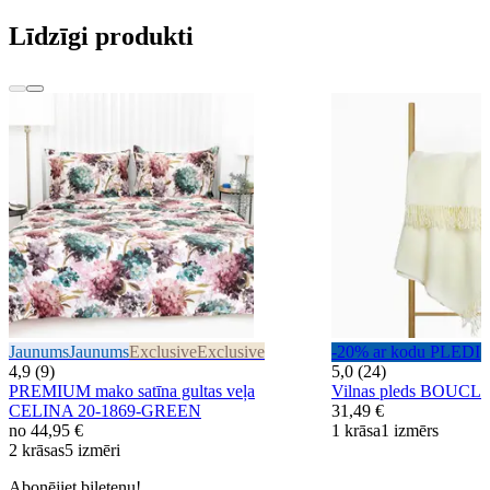
Līdzīgi produkti
Jaunums
Jaunums
Exclusive
Exclusive
-20% ar kodu PLEDI
4,9 (9)
5,0 (24)
PREMIUM mako satīna gultas veļa
Vilnas pleds BOUCL
CELINA 20-1869-GREEN
31,49 €
no
44,95 €
1 krāsa
1 izmērs
2 krāsas
5 izmēri
Abonējiet biļetenu!