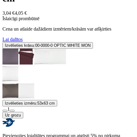
3,04 €
4,05 €
Īslaicīgi prombūtnē
Cena un atlaide dažādiem izmēriem/krāsām var atšķirties
Lai dalītos
Izvēlieties krāsu:
00-0000-0 OPTIC WHITE MON
Izvēlieties izmēru:
53x63 cm
1
Uz grozu
Pievienojies lojalitātes programmai un atgūsti 5% no pirkuma