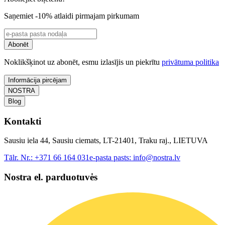
Saņemiet -10% atlaidi pirmajam pirkumam
Abonēt
Noklikšķinot uz abonēt, esmu izlasījis un piekrītu
privātuma politika
Informācija pircējam
NOSTRA
Blog
Kontakti
Sausiu iela 44, Sausiu ciemats, LT-21401, Traku raj., LIETUVA
Tālr. Nr.:
+371 66 164 031
e-pasta pasts:
info@nostra.lv
Nostra el. parduotuvės