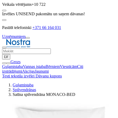
Veikala vērtējums
+10 722
Izvēlies UNISEND pakomātu un saņem dāvanas!
Pasūtīt telefoniski
+371 66 164 031
Uzņēmumiem
LV
Grozs
Guļamistaba
Vannas istaba
Bērniem
Viesnīcām
Citi
izstrādājumi
Akcijas
Jaunumi
Testi tekstila izvēlei
Dāvanu kupons
Guļamistaba
Spilvendrānas
Satīna spilvendrāna MONACO-BED