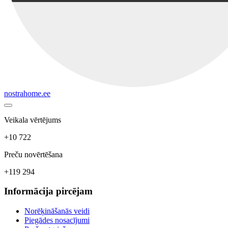
nostrahome.ee
Veikala vērtējums
+10 722
Preču novērtēšana
+119 294
Informācija pircējam
Norēķināšanās veidi
Piegādes nosacījumi