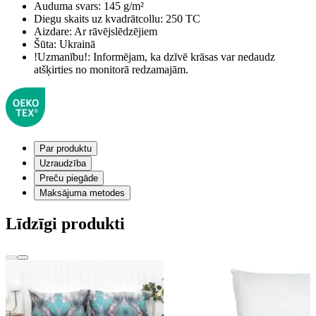
Auduma svars:
145 g/m²
Diegu skaits uz kvadrātcollu:
250 TC
Aizdare:
Ar rāvējslēdzējiem
Šūta:
Ukrainā
!Uzmanību!:
Informējam, ka dzīvē krāsas var nedaudz
atšķirties no monitorā redzamajām.
Par produktu
Uzraudzība
Preču piegāde
Maksājuma metodes
Līdzīgi produkti