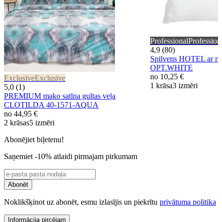
Professional
Profession
4,9 (80)
Spilvens HOTEL ar rāv
OPT.WHITE
no
10,25 €
Exclusive
Exclusive
1 krāsa
3 izmēri
5,0 (1)
PREMIUM mako satīna gultas veļa
CLOTILDA 40-1571-AQUA
no
44,95 €
2 krāsas
5 izmēri
Abonējiet biļetenu!
Saņemiet -10% atlaidi pirmajam pirkumam
Abonēt
Noklikšķinot uz abonēt, esmu izlasījis un piekrītu
privātuma politika
Informācija pircējam