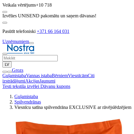
Veikala vērtējums
+10 718
Izvēlies UNISEND pakomātu un saņem dāvanas!
Pasūtīt telefoniski
+371 66 164 031
Uzņēmumiem
LV
Grozs
Guļamistaba
Vannas istaba
Bērniem
Viesnīcām
Citi
izstrādājumi
Akcijas
Jaunumi
Testi tekstila izvēlei
Dāvanu kupons
Guļamistaba
Spilvendrānas
Viesnīcu satīna spilvendrāna EXCLUSIVE ar rāvējslēdzējiem