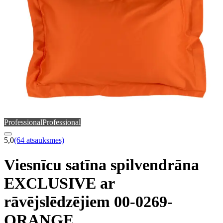
Professional
Professional
5,0
(64 atsauksmes)
Viesnīcu satīna spilvendrāna
EXCLUSIVE ar
rāvējslēdzējiem 00-0269-
ORANGE