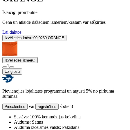
Īslaicīgi prombūtnē
Cena un atlaide dažādiem izmēriem/krāsām var atšķirties
Lai dalītos
Izvēlieties krāsu:
00-0269-ORANGE
Izvēlieties izmēru:
1
Uz grozu
Pievienojies lojalitātes programmai un atgūsti 5% no pirkuma
summas!
vai
šodien!
Piesakieties
reģistrēties
Sastāvs:
100% ķemmdzijas kokvilna
Audums:
Satīns
Auduma izcelsmes valsts:
Pakistāna