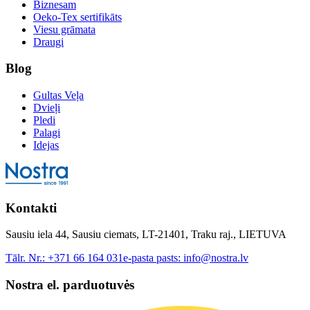
Biznesam
Oeko-Tex sertifikāts
Viesu grāmata
Draugi
Blog
Gultas Veļa
Dvieļi
Pledi
Palagi
Idejas
Kontakti
Sausiu iela 44, Sausiu ciemats, LT-21401, Traku raj., LIETUVA
Tālr. Nr.:
+371 66 164 031
e-pasta pasts:
info@nostra.lv
Nostra el. parduotuvės