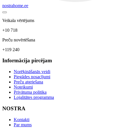
nostrahome.ee
Veikala vērtējums
+10 718
Preču novērtēšana
+119 240
Informācija pircējam
Norēķināšanās veidi
Piegādes nosacījumi
Preču atgriešana
Noteikumi
Privātuma politika
Lojalitātes programma
NOSTRA
Kontakti
Par mums