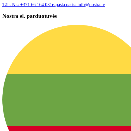
Tālr. Nr.:
+371 66 164 031
e-pasta pasts:
info@nostra.lv
Nostra el. parduotuvės