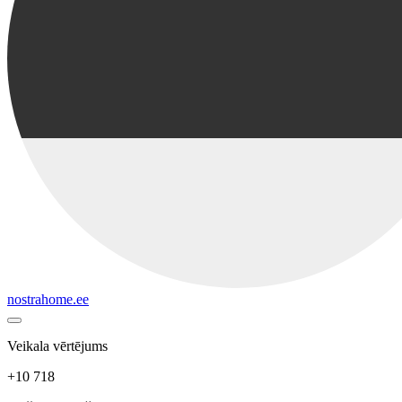
nostrahome.ee
Veikala vērtējums
+10 718