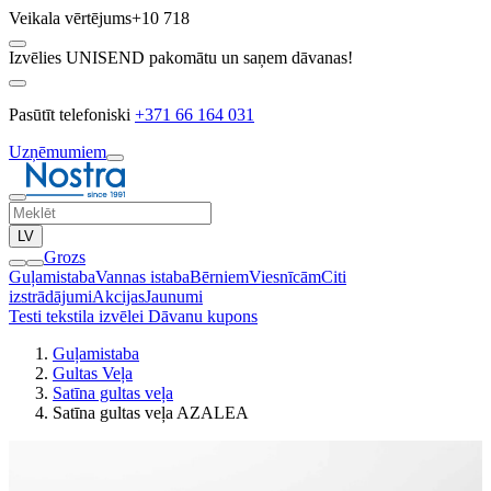
Veikala vērtējums
+10 718
Izvēlies UNISEND pakomātu un saņem dāvanas!
Pasūtīt telefoniski
+371 66 164 031
Uzņēmumiem
LV
Grozs
Guļamistaba
Vannas istaba
Bērniem
Viesnīcām
Citi
izstrādājumi
Akcijas
Jaunumi
Testi tekstila izvēlei
Dāvanu kupons
Guļamistaba
Gultas Veļa
Satīna gultas veļa
Satīna gultas veļa AZALEA