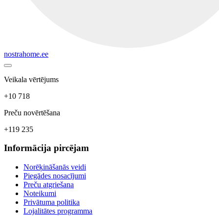
nostrahome.ee
Veikala vērtējums
+10 718
Preču novērtēšana
+119 235
Informācija pircējam
Norēķināšanās veidi
Piegādes nosacījumi
Preču atgriešana
Noteikumi
Privātuma politika
Lojalitātes programma