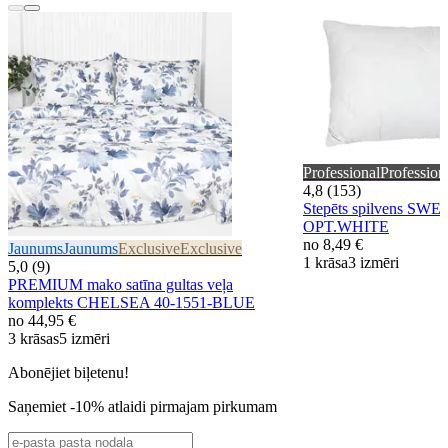
Professional
Profession
4,8 (153)
Stepēts spilvens S
OPT.WHITE
no
8,49 €
Jaunums
Jaunums
Exclusive
Exclusive
1 krāsa
3 izmēri
5,0 (9)
PREMIUM mako satīna gultas veļa
komplekts CHELSEA 40-1551-BLUE
no
44,95 €
3 krāsas
5 izmēri
Abonējiet biļetenu!
Saņemiet -10% atlaidi pirmajam pirkumam