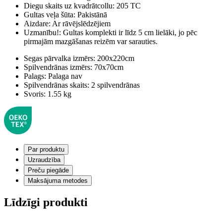
Diegu skaits uz kvadrātcollu:
205 TC
Gultas veļa šūta:
Pakistānā
Aizdare:
Ar rāvējslēdzējiem
Uzmanību!:
Gultas komplekti ir līdz 5 cm lielāki, jo pēc
pirmajām mazgāšanas reizēm var sarauties.
Segas pārvalka izmērs:
200x220cm
Spilvendrānas izmērs:
70x70cm
Palags:
Palaga nav
Spilvendrānas skaits:
2 spilvendrānas
Svoris:
1.55 kg
Par produktu
Uzraudzība
Preču piegāde
Maksājuma metodes
Līdzīgi produkti