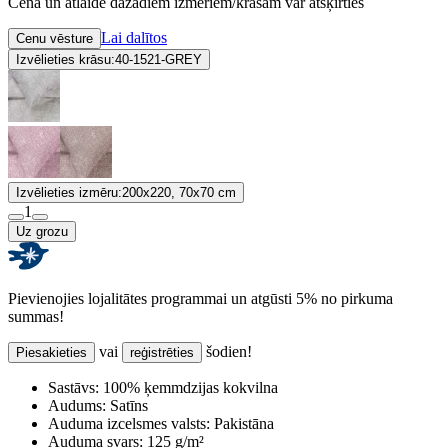
Cena un atlaide dažādiem izmēriem/krāsām var atšķirties
Lai dalītos
Cenu vēsture
Izvēlieties krāsu:
40-1521-GREY
Izvēlieties izmēru:
200x220, 70x70 cm
1
Uz grozu
Pievienojies lojalitātes programmai un atgūsti 5% no pirkuma
summas!
vai
šodien!
Piesakieties
reģistrēties
Sastāvs:
100% ķemmdzijas kokvilna
Audums:
Satīns
Auduma izcelsmes valsts:
Pakistāna
Auduma svars:
125 g/m²