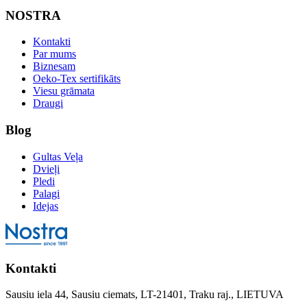
NOSTRA
Kontakti
Par mums
Biznesam
Oeko-Tex sertifikāts
Viesu grāmata
Draugi
Blog
Gultas Veļa
Dvieļi
Pledi
Palagi
Idejas
Kontakti
Sausiu iela 44, Sausiu ciemats, LT-21401, Traku raj., LIETUVA