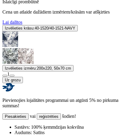
Īslaicīgi prombūtnē
Cena un atlaide dažādiem izmēriem/krāsām var atšķirties
Lai dalītos
Izvēlieties krāsu:
40-1520/40-1521-NAVY
Izvēlieties izmēru:
200x220, 50x70 cm
1
Uz grozu
Pievienojies lojalitātes programmai un atgūsti 5% no pirkuma
summas!
vai
šodien!
Piesakieties
reģistrēties
Sastāvs:
100% ķemmdzijas kokvilna
Audums:
Satīns