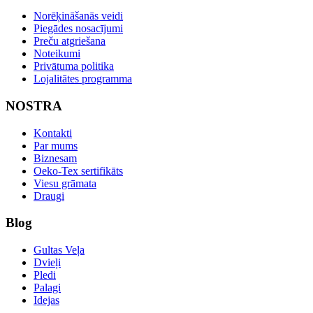
Norēķināšanās veidi
Piegādes nosacījumi
Preču atgriešana
Noteikumi
Privātuma politika
Lojalitātes programma
NOSTRA
Kontakti
Par mums
Biznesam
Oeko-Tex sertifikāts
Viesu grāmata
Draugi
Blog
Gultas Veļa
Dvieļi
Pledi
Palagi
Idejas