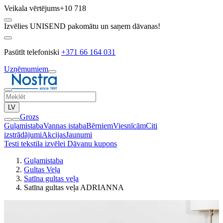
Veikala vērtējums
+10 718
Izvēlies UNISEND pakomātu un saņem dāvanas!
Pasūtīt telefoniski
+371 66 164 031
Uzņēmumiem
LV
Grozs
Guļamistaba
Vannas istaba
Bērniem
Viesnīcām
Citi
izstrādājumi
Akcijas
Jaunumi
Testi tekstila izvēlei
Dāvanu kupons
Guļamistaba
Gultas Veļa
Satīna gultas veļa
Satīna gultas veļa ADRIANNA