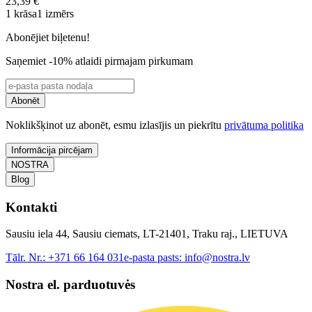
23,39 €
1 krāsa
1 izmērs
Abonējiet biļetenu!
Saņemiet -10% atlaidi pirmajam pirkumam
Abonēt
Noklikšķinot uz abonēt, esmu izlasījis un piekrītu
privātuma politika
Informācija pircējam
NOSTRA
Blog
Kontakti
Sausiu iela 44, Sausiu ciemats, LT-21401, Traku raj., LIETUVA
Tālr. Nr.:
+371 66 164 031
e-pasta pasts:
info@nostra.lv
Nostra el. parduotuvės