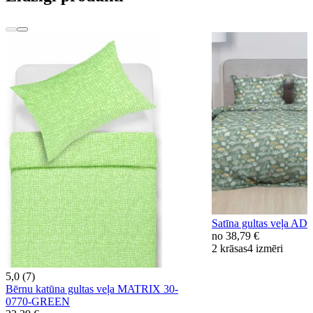
Satīna gultas veļa 
no
38,79 €
2 krāsas
4 izmēri
5,0 (7)
Bērnu katūna gultas veļa MATRIX 30-
0770-GREEN