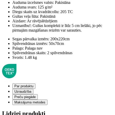
Auduma izcelsmes valsts:
Pakistāna
Auduma svars:
125 g/m²
Diegu skaits uz kvadrātcollu:
205 TC
Gultas veļa šūta:
Pakistānā
Aizdare:
Ar rāvējslēdzējiem
Uzmanību!:
Gultas komplekti ir līdz 5 cm lielāki, jo pēc
pirmajām mazgāšanas reizēm var sarauties.
Segas pārvalka izmērs:
200x220cm
Spilvendrānas izmērs:
50x70cm
Palags:
Palaga nav
Spilvendrānas skaits:
2 spilvendrānas
Svoris:
1.48 kg
Par produktu
Uzraudzība
Preču piegāde
Maksājuma metodes
Līdzīgi produkti