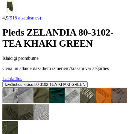
4,9
(915 atsauksmes)
Pleds ZELANDIA 80-3102-
TEA KHAKI GREEN
Īslaicīgi prombūtnē
Cena un atlaide dažādiem izmēriem/krāsām var atšķirties
Lai dalītos
Izvēlieties krāsu:
80-3102-TEA KHAKI GREEN