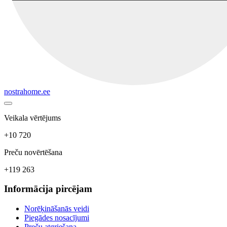
nostrahome.ee
Veikala vērtējums
+10 720
Preču novērtēšana
+119 263
Informācija pircējam
Norēķināšanās veidi
Piegādes nosacījumi
Preču atgriešana