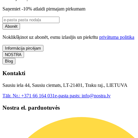
Saņemiet -10% atlaidi pirmajam pirkumam
Abonēt
Noklikšķinot uz abonēt, esmu izlasījis un piekrītu
privātuma politika
Informācija pircējam
NOSTRA
Blog
Kontakti
Sausiu iela 44, Sausiu ciemats, LT-21401, Traku raj., LIETUVA
Tālr. Nr.:
+371 66 164 031
e-pasta pasts:
info@nostra.lv
Nostra el. parduotuvės