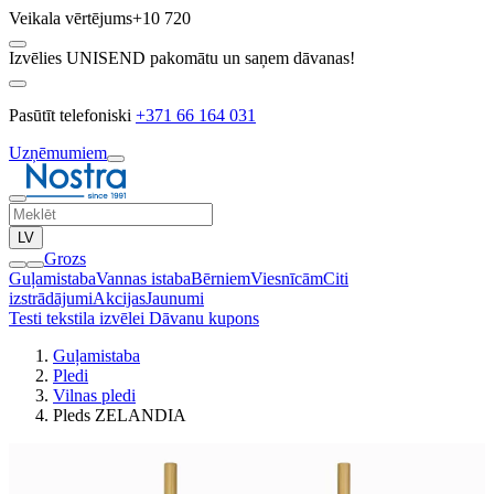
Veikala vērtējums
+10 720
Izvēlies UNISEND pakomātu un saņem dāvanas!
Pasūtīt telefoniski
+371 66 164 031
Uzņēmumiem
LV
Grozs
Guļamistaba
Vannas istaba
Bērniem
Viesnīcām
Citi
izstrādājumi
Akcijas
Jaunumi
Testi tekstila izvēlei
Dāvanu kupons
Guļamistaba
Pledi
Vilnas pledi
Pleds ZELANDIA