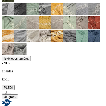
Izvēlieties izmēru:
-20%
atlaides
kodu
PLEDI
1
Uz grozu