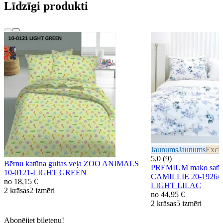
Līdzīgi produkti
Jaunums
Jaunums
Exclu
5,0 (9)
Bērnu katūna gultas veļa ZOO ANIMALS
PREMIUM mako satīna
10-0121-LIGHT GREEN
CAMILLIE 20-1926/
no
18,15 €
LIGHT LILAC
2 krāsas
2 izmēri
no
44,95 €
2 krāsas
5 izmēri
Abonējiet biļetenu!