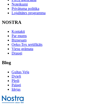
Noteikumi
Privātuma politika
Lojalitātes programma
NOSTRA
Kontakti
Par mums
Biznesam
Oeko-Tex sertifikāts
Viesu grāmata
Draugi
Blog
Gultas Veļa
Dvieļi
Pledi
Palagi
Idejas