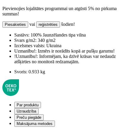
Pievienojies lojalitātes programmai un atgūsti 5% no pirkuma
summas!
vai
šodien!
Piesakieties
reģistrēties
Sastāvs:
100% Jaunzēlandes tipa vilna
Svars g/m2:
340 g/m2
Izcelsmes valsts:
Ukraina
Uzmanību!:
Izmērs ir norādīts kopā ar pušķu garumu!
!Uzmanību!:
Informējam, ka dzīvē krāsas var nedaudz
atšķirties no monitorā redzamajām.
Svoris:
0.933 kg
Par produktu
Uzraudzība
Preču piegāde
Maksājuma metodes