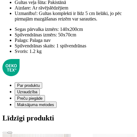
Gultas veļa šūta:
Pakistānā
Aizdare:
Ar rāvējslēdzējiem
Uzmanību!:
Gultas komplekti ir līdz 5 cm lielāki, jo pēc
pirmajām mazgāšanas reizēm var sarauties.
Segas pārvalka izmērs:
140x200cm
Spilvendrānas izmērs:
50x70cm
Palags:
Palaga nav
Spilvendrānas skaits:
1 spilvendrānas
Svoris:
1.2 kg
Par produktu
Uzraudzība
Preču piegāde
Maksājuma metodes
Līdzīgi produkti