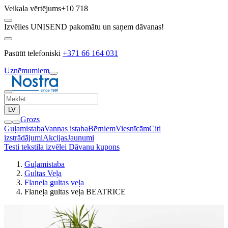
Veikala vērtējums
+10 718
Izvēlies UNISEND pakomātu un saņem dāvanas!
Pasūtīt telefoniski
+371 66 164 031
Uzņēmumiem
LV
Grozs
Guļamistaba
Vannas istaba
Bērniem
Viesnīcām
Citi
izstrādājumi
Akcijas
Jaunumi
Testi tekstila izvēlei
Dāvanu kupons
Guļamistaba
Gultas Veļa
Flanela gultas veļa
Flaneļa gultas veļa BEATRICE