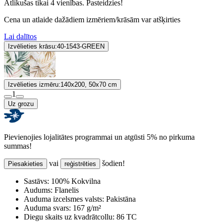
Atlikušas tikai 4 vienības. Pasteidzies!
Cena un atlaide dažādiem izmēriem/krāsām var atšķirties
Lai dalītos
Izvēlieties krāsu:
40-1543-GREEN
Izvēlieties izmēru:
140x200, 50x70 cm
1
Uz grozu
Pievienojies lojalitātes programmai un atgūsti 5% no pirkuma
summas!
vai
šodien!
Piesakieties
reģistrēties
Sastāvs:
100% Kokvilna
Audums:
Flanelis
Auduma izcelsmes valsts:
Pakistāna
Auduma svars:
167 g/m²
Diegu skaits uz kvadrātcollu:
86 TC