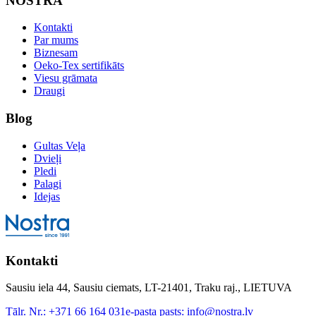
NOSTRA
Kontakti
Par mums
Biznesam
Oeko-Tex sertifikāts
Viesu grāmata
Draugi
Blog
Gultas Veļa
Dvieļi
Pledi
Palagi
Idejas
Kontakti
Sausiu iela 44, Sausiu ciemats, LT-21401, Traku raj., LIETUVA
Tālr. Nr.:
+371 66 164 031
e-pasta pasts:
info@nostra.lv