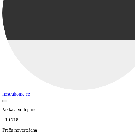
nostrahome.ee
Veikala vērtējums
+10 718
Preču novērtēšana