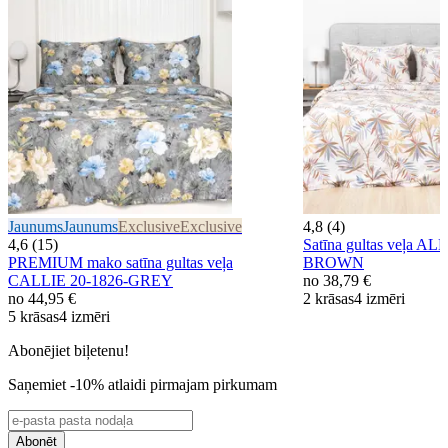
Jaunums
Jaunums
Exclusive
Exclusive
4,8 (4)
4,6 (15)
Satīna gultas veļa 
PREMIUM mako satīna gultas veļa
BROWN
CALLIE 20-1826-GREY
no
38,79 €
no
44,95 €
2 krāsas
4 izmēri
5 krāsas
4 izmēri
Abonējiet biļetenu!
Saņemiet -10% atlaidi pirmajam pirkumam
Abonēt