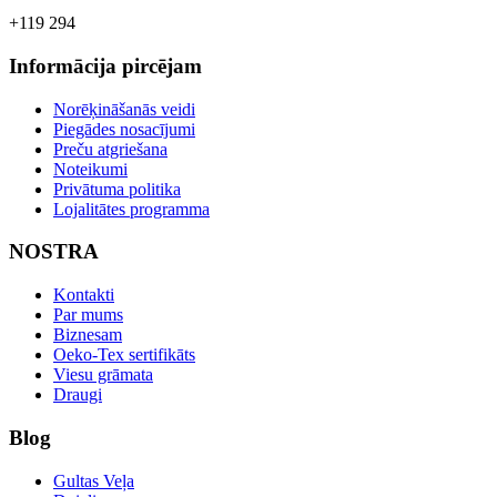
+119 294
Informācija pircējam
Norēķināšanās veidi
Piegādes nosacījumi
Preču atgriešana
Noteikumi
Privātuma politika
Lojalitātes programma
NOSTRA
Kontakti
Par mums
Biznesam
Oeko-Tex sertifikāts
Viesu grāmata
Draugi
Blog
Gultas Veļa