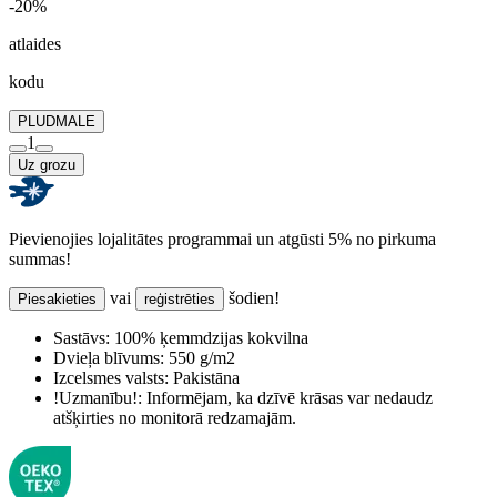
-20%
atlaides
kodu
PLUDMALE
1
Uz grozu
Pievienojies lojalitātes programmai un atgūsti 5% no pirkuma
summas!
vai
šodien!
Piesakieties
reģistrēties
Sastāvs:
100% ķemmdzijas kokvilna
Dvieļa blīvums:
550 g/m2
Izcelsmes valsts:
Pakistāna
!Uzmanību!:
Informējam, ka dzīvē krāsas var nedaudz
atšķirties no monitorā redzamajām.