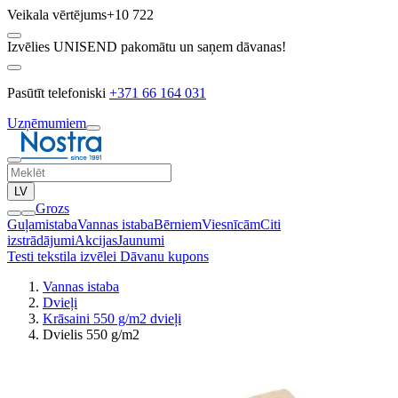
Veikala vērtējums
+10 722
Izvēlies UNISEND pakomātu un saņem dāvanas!
Pasūtīt telefoniski
+371 66 164 031
Uzņēmumiem
LV
Grozs
Guļamistaba
Vannas istaba
Bērniem
Viesnīcām
Citi
izstrādājumi
Akcijas
Jaunumi
Testi tekstila izvēlei
Dāvanu kupons
Vannas istaba
Dvieļi
Krāsaini 550 g/m2 dvieļi
Dvielis 550 g/m2