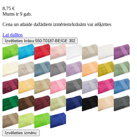
8,75 €
Mums ir 9 gab.
Cena un atlaide dažādiem izmēriem/krāsām var atšķirties
Lai dalītos
Izvēlieties krāsu:
550-T0187-BEIGE 302
Izvēlieties izmēru: