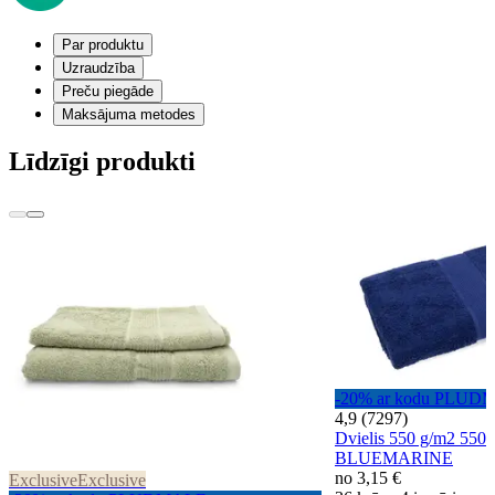
Par produktu
Uzraudzība
Preču piegāde
Maksājuma metodes
Līdzīgi produkti
-20% ar kodu PLUD
4,9 (7297)
Dvielis 550 g/m2 550
BLUEMARINE
no
3,15 €
Exclusive
Exclusive