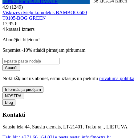
36 krāsas
4 izmēri
-20% ar kodu PLUDMALE
4,9 (1249)
Viskozes dvieļu komplekts BAMBOO-600
T0105-BOG GREEN
17,95 €
4 krāsas
1 izmērs
Abonējiet biļetenu!
Saņemiet -10% atlaidi pirmajam pirkumam
Abonēt
Noklikšķinot uz abonēt, esmu izlasījis un piekrītu
privātuma politika
Informācija pircējam
NOSTRA
Blog
Kontakti
Sausiu iela 44, Sausiu ciemats, LT-21401, Traku raj., LIETUVA
Tālr. Nr.:
+371 66 164 031
e-pasta pasts:
info@nostra.lv