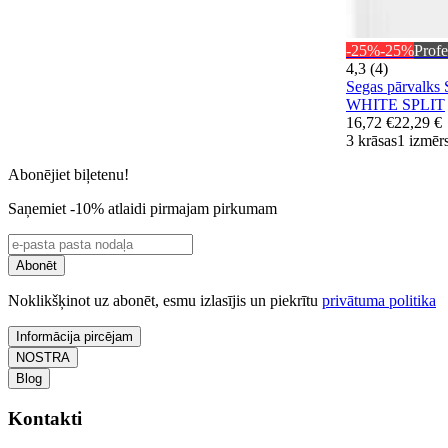
-25%
-25%
Profe
4,3 (4)
Segas pārvalk
WHITE SPLIT
16,72 €
22,29 €
3 krāsas
1 izmēr
Abonējiet biļetenu!
Saņemiet -10% atlaidi pirmajam pirkumam
Abonēt
Noklikšķinot uz abonēt, esmu izlasījis un piekrītu
privātuma politika
Informācija pircējam
NOSTRA
Blog
Kontakti