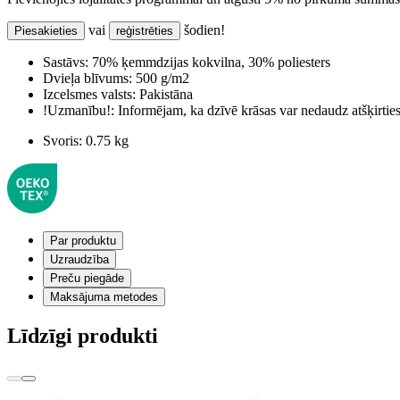
vai
šodien!
Piesakieties
reģistrēties
Sastāvs:
70% ķemmdzijas kokvilna, 30% poliesters
Dvieļa blīvums:
500 g/m2
Izcelsmes valsts:
Pakistāna
!Uzmanību!:
Informējam, ka dzīvē krāsas var nedaudz atšķirti
Svoris:
0.75 kg
Par produktu
Uzraudzība
Preču piegāde
Maksājuma metodes
Līdzīgi produkti