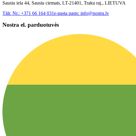
Sausiu iela 44, Sausiu ciemats, LT-21401, Traku raj., LIETUVA
Tālr. Nr.:
+371 66 164 031
e-pasta pasts:
info@nostra.lv
Nostra el. parduotuvės