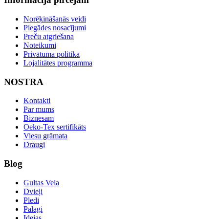
Norēķināšanās veidi
Piegādes nosacījumi
Preču atgriešana
Noteikumi
Privātuma politika
Lojalitātes programma
NOSTRA
Kontakti
Par mums
Biznesam
Oeko-Tex sertifikāts
Viesu grāmata
Draugi
Blog
Gultas Veļa
Dvieļi
Pledi
Palagi
Idejas