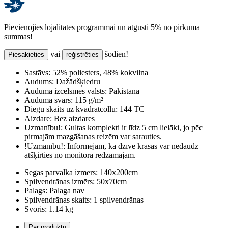
Pievienojies lojalitātes programmai un atgūsti 5% no pirkuma
summas!
vai
šodien!
Piesakieties
reģistrēties
Sastāvs:
52% poliesters, 48% kokvilna
Audums:
Dažādšķiedru
Auduma izcelsmes valsts:
Pakistāna
Auduma svars:
115 g/m²
Diegu skaits uz kvadrātcollu:
144 TC
Aizdare:
Bez aizdares
Uzmanību!:
Gultas komplekti ir līdz 5 cm lielāki, jo pēc
pirmajām mazgāšanas reizēm var sarauties.
!Uzmanību!:
Informējam, ka dzīvē krāsas var nedaudz
atšķirties no monitorā redzamajām.
Segas pārvalka izmērs:
140x200cm
Spilvendrānas izmērs:
50x70cm
Palags:
Palaga nav
Spilvendrānas skaits:
1 spilvendrānas
Svoris:
1.14 kg
Par produktu