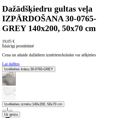
Dažādšķiedru gultas veļa
IZPĀRDOŠANA 30-0765-
GREY 140x200, 50x70 cm
19,05 €
Īslaicīgi prombūtnē
Cena un atlaide dažādiem izmēriem/krāsām var atšķirties
Lai dalītos
Izvēlieties krāsu:
30-0765-GREY
Izvēlieties izmēru:
140x200, 50x70 cm
1
Uz grozu