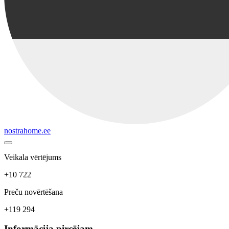
nostrahome.ee
Veikala vērtējums
+10 722
Preču novērtēšana
+119 294
Informācija pircējam