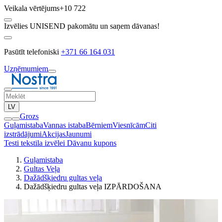
Veikala vērtējums
+10 722
Izvēlies UNISEND pakomātu un saņem dāvanas!
Pasūtīt telefoniski
+371 66 164 031
Uzņēmumiem
LV
Grozs
Guļamistaba
Vannas istaba
Bērniem
Viesnīcām
Citi
izstrādājumi
Akcijas
Jaunumi
Testi tekstila izvēlei
Dāvanu kupons
Guļamistaba
Gultas Veļa
Dažādšķiedru gultas veļa
Dažādšķiedru gultas veļa IZPĀRDOŠANA