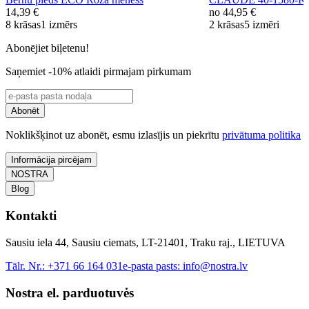
14,39 €
no
44,95 €
8 krāsas
1 izmērs
2 krāsas
5 izmēri
Abonējiet biļetenu!
Saņemiet -10% atlaidi pirmajam pirkumam
Abonēt
Noklikšķinot uz abonēt, esmu izlasījis un piekrītu
privātuma politika
Informācija pircējam
NOSTRA
Blog
Kontakti
Sausiu iela 44, Sausiu ciemats, LT-21401, Traku raj., LIETUVA
Tālr. Nr.:
+371 66 164 031
e-pasta pasts:
info@nostra.lv
Nostra el. parduotuvės