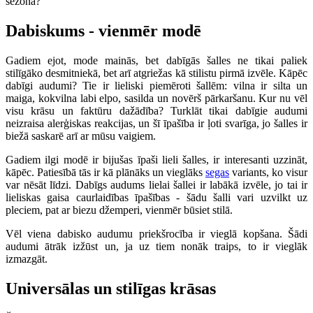
sezonā?
Dabiskums - vienmēr modē
Gadiem ejot, mode mainās, bet dabīgās šalles ne tikai paliek
stilīgāko desmitniekā, bet arī atgriežas kā stilistu pirmā izvēle. Kāpēc
dabīgi audumi? Tie ir lieliski piemēroti šallēm: vilna ir silta un
maiga, kokvilna labi elpo, sasilda un novērš pārkaršanu. Kur nu vēl
visu krāsu un faktūru dažādība? Turklāt tikai dabīgie audumi
neizraisa alerģiskas reakcijas, un šī īpašība ir ļoti svarīga, jo šalles ir
biežā saskarē arī ar mūsu vaigiem.
Gadiem ilgi modē ir bijušas īpaši lieli šalles, ir interesanti uzzināt,
kāpēc. Patiesībā tās ir kā plānāks un vieglāks
segas
variants, ko visur
var nēsāt līdzi. Dabīgs audums lielai šallei ir labākā izvēle, jo tai ir
lieliskas gaisa caurlaidības īpašības - šādu šalli vari uzvilkt uz
pleciem, pat ar biezu džemperi, vienmēr būsiet stilā.
Vēl viena dabisko audumu priekšrocība ir vieglā kopšana. Šādi
audumi ātrāk izžūst un, ja uz tiem nonāk traips, to ir vieglāk
izmazgāt.
Universālas un stilīgas krāsas