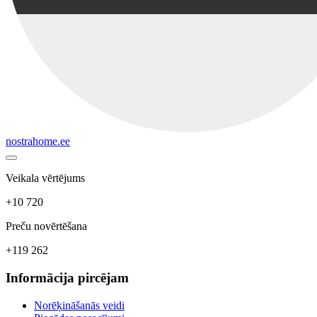
nostrahome.ee
Veikala vērtējums
+10 720
Preču novērtēšana
+119 262
Informācija pircējam
Norēķināšanās veidi