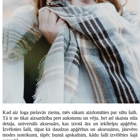
Kad aiz loga pielavās ziema, mēs sākam aizdomāties par siltu šalli.
Tā ir ne tikai aizsardzība pret aukstumu un vēju, bet arī skaista stila
detaļa, universāls aksesuārs, kas izrotā āra un iekštelpu apģērbu.
Izvēloties šalli, tāpat kā daudzus apģērbus un aksesuārus, jāievēro
modes noteikumi, tāpēc īsumā apskatīsim, kādu šalli izvēlēties šajā