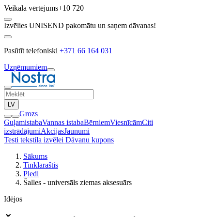
Veikala vērtējums
+10 720
Izvēlies UNISEND pakomātu un saņem dāvanas!
Pasūtīt telefoniski
+371 66 164 031
Uzņēmumiem
LV
Grozs
Guļamistaba
Vannas istaba
Bērniem
Viesnīcām
Citi
izstrādājumi
Akcijas
Jaunumi
Testi tekstila izvēlei
Dāvanu kupons
Sākums
Tinklaraštis
Pledi
Šalles - universāls ziemas aksesuārs
Idėjos