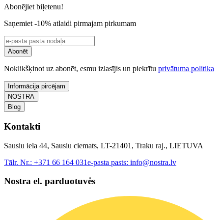
Abonējiet biļetenu!
Saņemiet -10% atlaidi pirmajam pirkumam
Abonēt
Noklikšķinot uz abonēt, esmu izlasījis un piekrītu
privātuma politika
Informācija pircējam
NOSTRA
Blog
Kontakti
Sausiu iela 44, Sausiu ciemats, LT-21401, Traku raj., LIETUVA
Tālr. Nr.:
+371 66 164 031
e-pasta pasts:
info@nostra.lv
Nostra el. parduotuvės