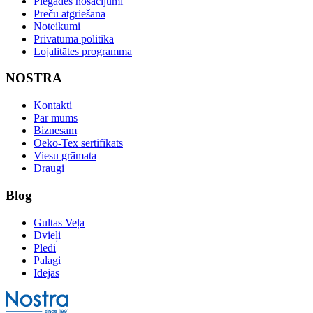
Piegādes nosacījumi
Preču atgriešana
Noteikumi
Privātuma politika
Lojalitātes programma
NOSTRA
Kontakti
Par mums
Biznesam
Oeko-Tex sertifikāts
Viesu grāmata
Draugi
Blog
Gultas Veļa
Dvieļi
Pledi
Palagi
Idejas