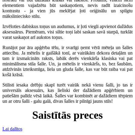
elementiem vajadzētu būt saskaņotiem, nevis radīt izaicinošu
kontrastu - ja vien jūs meklējat ļoti oriģinālu un spilgtu
māksliniecisko stilu.
Izvēloties dabiskus toņus un audumus, ir ļoti viegli apvienot dažādus
aksesuārus. Piemēram, visi siltie toņi labi saskan savā starpā, turklāt
varat saskaņot arī aukstos toņus.
Runājot par āra apģērba tēlu, ir svarīgi ņemt vērā mēteļa un šalles
attiecību. Ja mētelis ir gaišākā tonī, ar vairākām dekora detaļām un
tam ir izsmalcināts raksts, labāk derēs vienkārša klasiska vai pat
minimālisma stila šalle. Un, ja mētelis ir vienkāršs, to, bez šaubām,
atdzīvinās izteiksmīga, liela un gluda šalle, kas var būt raiba vai pat
košā krāsā.
Stilisti iesaka drēbju skapī turēt vairāk nekā vienu šalli, jo tas ir
universāls aksesuārs, kas lieliski der dažādiem apģērbiem un
patiešām palīdz vēsā laikā. Šalles var kombinēt ar dažādiem tērpiem
un ar otru šalli - galu galā, divas šalles ir pilnīgi jauns stils!
Saistītās preces
Lai dalītos