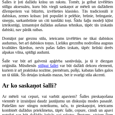
Šalles ir ļoti dažādu krāsu un rakstu. Tomēr, ja gribat izvēlēties
stilīgu aksesuāru, kuru būs viegli saskaņot ar mēteli un dažādiem
džemperiem vai blūzēm, izvēlieties klasisko. Tās tradicionāli ir
dabiskas, zemes krāsas: ļoti populāri ir pelēkie, brūnie, brūnganie,
sinepju, sarkanbrūnie un citi tumšāki toņi. Šādu šaļļu modeļi kļūst
izteiksmīgi, izmantojot dažādas aušanas tehnikas, tāpēc tās izskatās
dabiski, nav pārāk raibas.
Domājot par greznu stilu, ieteicams izvēlēties ne tikai dabiskos
audumus, bet arī dabiskos toņus. Lielāku greznību nodrošina augstas
kvalitātes šķiedras, nevis pašas šalles izskats, tāpēc lieliski derēs
alpakas vilna, spīdīgi audumi.
Šalle var būt arī galvenā apģērba sastāvdaļa, ja tā ir diezgan
oriģināla. Mūsdienās
stilīgai šallei
var būt dažādi dekoru elementi,
kuriem ir arī praktiska nozīme, piemēram, pušķi, kabatas šalles galos
un tā tālāk. Šīs detaļas izskatās mazas, bet ir svarīgi stila akcenti.
Ar ko saskaņot šalli?
Ar mēteli vai cepuri, vai varbūt apaviem? Šalles pieskaņošana
vienmēr ir izraisījusi daudz jautājumu un diskusiju modes pasaulē.
Patiešām nav stingru noteikumu, taču, to pieskaņojot, ieteicams
kombinēt dažādus priekšmetus, tāpēc šalle, cepure, cimdi un apavi
noteikti var būt dažādās krāsās vai rakstos. Protams, visiem šiem