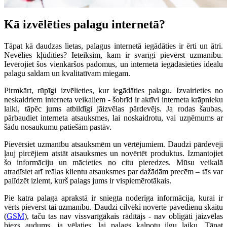
Kā izvēlēties palagu internetā?
Tāpat kā daudzas lietas, palagus internetā iegādāties ir ērti un ātri.
Nevēlies kļūdīties? Ieteiksim, kam ir svarīgi pievērst uzmanību.
Ievērojiet šos vienkāršos padomus, un internetā iegādāsieties ideālu
palagu saldam un kvalitatīvam miegam.
Pirmkārt, rūpīgi izvēlieties, kur iegādāties palagu. Izvairieties no
neskaidriem interneta veikaliem - šobrīd ir aktīvi interneta krāpnieku
laiki, tāpēc jums atbildīgi jāizvēlas pārdevējs. Ja rodas šaubas,
pārbaudiet interneta atsauksmes, lai noskaidrotu, vai uzņēmums ar
šādu nosaukumu patiešām pastāv.
Pievērsiet uzmanību atsauksmēm un vērtējumiem. Daudzi pārdevēji
ļauj pircējiem atstāt atsauksmes un novērtēt produktus. Izmantojiet
šo informāciju un mācieties no citu pieredzes. Mūsu veikalā
atradīsiet arī reālas klientu atsauksmes par dažādām precēm – tās var
palīdzēt izlemt, kurš palags jums ir vispiemērotākais.
Pie katra palaga aprakstā ir sniegta noderīga informācija, kurai ir
vērts pievērst tai uzmanību. Daudzi cilvēki novērtē pavedienu skaitu
(
GSM
), taču tas nav vissvarīgākais rādītājs - nav obligāti jāizvēlas
biezs audums, ja vēlaties, lai palags kalpotu ilgu laiku. Tāpat