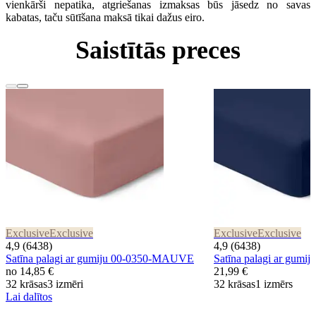
vienkārši nepatika, atgriešanas izmaksas būs jāsedz no savas
kabatas, taču sūtīšana maksā tikai dažus eiro.
Saistītās preces
Exclusive
Exclusive
Exclusive
Exclusive
4,9 (6438)
4,9 (6438)
Satīna palagi ar gumiju 00-0350-MAUVE
Satīna palagi ar gum
no
14,85 €
21,99 €
32 krāsas
3 izmēri
32 krāsas
1 izmērs
Lai dalītos