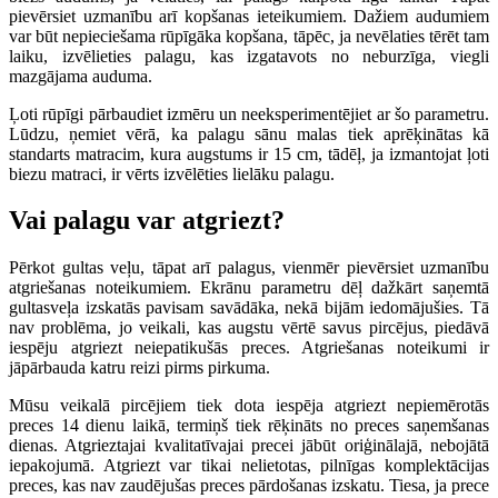
pievērsiet uzmanību arī kopšanas ieteikumiem. Dažiem audumiem
var būt nepieciešama rūpīgāka kopšana, tāpēc, ja nevēlaties tērēt tam
laiku, izvēlieties palagu, kas izgatavots no neburzīga, viegli
mazgājama auduma.
Ļoti rūpīgi pārbaudiet izmēru un neeksperimentējiet ar šo parametru.
Lūdzu, ņemiet vērā, ka palagu sānu malas tiek aprēķinātas kā
standarts matracim, kura augstums ir 15 cm, tādēļ, ja izmantojat ļoti
biezu matraci, ir vērts izvēlēties lielāku palagu.
Vai palagu var atgriezt?
Pērkot gultas veļu, tāpat arī palagus, vienmēr pievērsiet uzmanību
atgriešanas noteikumiem. Ekrānu parametru dēļ dažkārt saņemtā
gultasveļa izskatās pavisam savādāka, nekā bijām iedomājušies. Tā
nav problēma, jo veikali, kas augstu vērtē savus pircējus, piedāvā
iespēju atgriezt neiepatikušās preces. Atgriešanas noteikumi ir
jāpārbauda katru reizi pirms pirkuma.
Mūsu veikalā pircējiem tiek dota iespēja atgriezt nepiemērotās
preces 14 dienu laikā, termiņš tiek rēķināts no preces saņemšanas
dienas. Atgrieztajai kvalitatīvajai precei jābūt oriģinālajā, nebojātā
iepakojumā. Atgriezt var tikai nelietotas, pilnīgas komplektācijas
preces, kas nav zaudējušas preces pārdošanas izskatu. Tiesa, ja prece