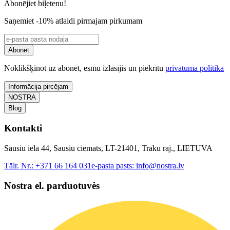
Abonējiet biļetenu!
Saņemiet -10% atlaidi pirmajam pirkumam
Abonēt
Noklikšķinot uz abonēt, esmu izlasījis un piekrītu
privātuma politika
Informācija pircējam
NOSTRA
Blog
Kontakti
Sausiu iela 44, Sausiu ciemats, LT-21401, Traku raj., LIETUVA
Tālr. Nr.:
+371 66 164 031
e-pasta pasts:
info@nostra.lv
Nostra el. parduotuvės