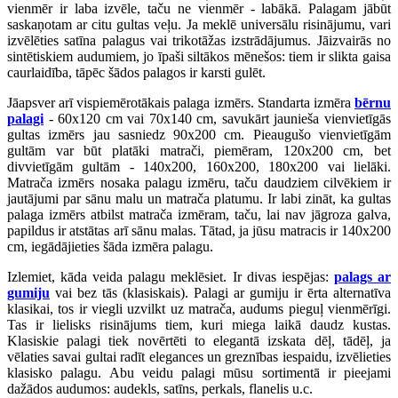
vienmēr ir laba izvēle, taču ne vienmēr - labākā. Palagam jābūt
saskaņotam ar citu gultas veļu. Ja meklē universālu risinājumu, vari
izvēlēties satīna palagus vai trikotāžas izstrādājumus. Jāizvairās no
sintētiskiem audumiem, jo īpaši siltākos mēnešos: tiem ir slikta gaisa
caurlaidība, tāpēc šādos palagos ir karsti gulēt.
Jāapsver arī vispiemērotākais palaga izmērs. Standarta izmēra
bērnu
palagi
- 60x120 cm vai 70x140 cm, savukārt jaunieša vienvietīgās
gultas izmērs jau sasniedz 90x200 cm. Pieaugušo vienvietīgām
gultām var būt platāki matrači, piemēram, 120x200 cm, bet
divvietīgām gultām - 140x200, 160x200, 180x200 vai lielāki.
Matrača izmērs nosaka palagu izmēru, taču daudziem cilvēkiem ir
jautājumi par sānu malu un matrača platumu. Ir labi zināt, ka gultas
palaga izmērs atbilst matrača izmēram, taču, lai nav jāgroza galva,
papildus ir atstātas arī sānu malas. Tātad, ja jūsu matracis ir 140x200
cm, iegādājieties šāda izmēra palagu.
Izlemiet, kāda veida palagu meklēsiet. Ir divas iespējas:
palags ar
gumiju
vai bez tās (klasiskais). Palagi ar gumiju ir ērta alternatīva
klasikai, tos ir viegli uzvilkt uz matrača, audums pieguļ vienmērīgi.
Tas ir lielisks risinājums tiem, kuri miega laikā daudz kustas.
Klasiskie palagi tiek novērtēti to elegantā izskata dēļ, tādēļ, ja
vēlaties savai gultai radīt elegances un greznības iespaidu, izvēlieties
klasisko palagu. Abu veidu palagi mūsu sortimentā ir pieejami
dažādos audumos: audekls, satīns, perkals, flanelis u.c.