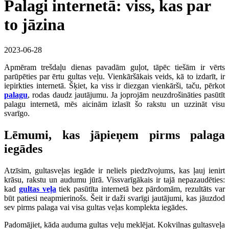
Palagi internetā: viss, kas par
to jāzina
2023-06-28
Apmēram trešdaļu dienas pavadām guļot, tāpēc tiešām ir vērts
parūpēties par ērtu gultas veļu. Vienkāršākais veids, kā to izdarīt, ir
iepirkties internetā. Šķiet, ka viss ir diezgan vienkārši, taču, pērkot
palagu
, rodas daudz jautājumu. Ja joprojām neuzdrošināties pasūtīt
palagu internetā, mēs aicinām izlasīt šo rakstu un uzzināt visu
svarīgo.
Lēmumi, kas jāpieņem pirms palaga
iegādes
Atzīsim, gultasveļas iegāde ir neliels piedzīvojums, kas ļauj ienirt
krāsu, rakstu un audumu jūrā. Vissvarīgākais ir tajā nepazaudēties:
kad
gultas veļa
tiek pasūtīta internetā bez pārdomām, rezultāts var
būt patiesi neapmierinošs. Šeit ir daži svarīgi jautājumi, kas jāuzdod
sev pirms palaga vai visa gultas veļas komplekta iegādes.
Padomājiet, kāda auduma gultas veļu meklējat. Kokvilnas gultasveļa