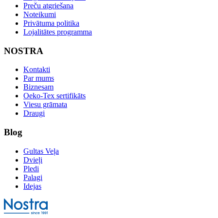
Preču atgriešana
Noteikumi
Privātuma politika
Lojalitātes programma
NOSTRA
Kontakti
Par mums
Biznesam
Oeko-Tex sertifikāts
Viesu grāmata
Draugi
Blog
Gultas Veļa
Dvieļi
Pledi
Palagi
Idejas