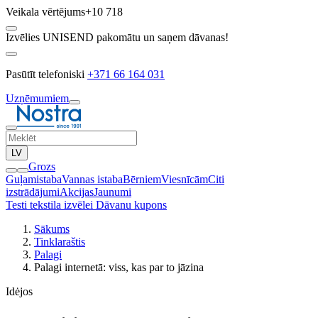
Veikala vērtējums
+10 718
Izvēlies UNISEND pakomātu un saņem dāvanas!
Pasūtīt telefoniski
+371 66 164 031
Uzņēmumiem
LV
Grozs
Guļamistaba
Vannas istaba
Bērniem
Viesnīcām
Citi
izstrādājumi
Akcijas
Jaunumi
Testi tekstila izvēlei
Dāvanu kupons
Sākums
Tinklaraštis
Palagi
Palagi internetā: viss, kas par to jāzina
Idėjos