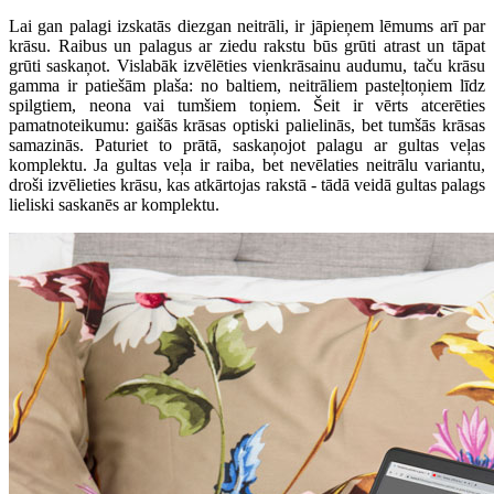
Lai gan palagi izskatās diezgan neitrāli, ir jāpieņem lēmums arī par
krāsu. Raibus un palagus ar ziedu rakstu būs grūti atrast un tāpat
grūti saskaņot. Vislabāk izvēlēties vienkrāsainu audumu, taču krāsu
gamma ir patiešām plaša: no baltiem, neitrāliem pasteļtoņiem līdz
spilgtiem, neona vai tumšiem toņiem. Šeit ir vērts atcerēties
pamatnoteikumu: gaišās krāsas optiski palielinās, bet tumšās krāsas
samazinās. Paturiet to prātā, saskaņojot palagu ar gultas veļas
komplektu. Ja gultas veļa ir raiba, bet nevēlaties neitrālu variantu,
droši izvēlieties krāsu, kas atkārtojas rakstā - tādā veidā gultas palags
lieliski saskanēs ar komplektu.