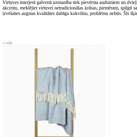
Virtuves interjerā galvenā uzmanība tiek pievērsta audumiem un dvieļie
akcentu, meklējiet virtuvei netradicionālas krāsas, piemēram, spilgti s
izvēlaties augstas kvalitātes dabīgu kokvilnu, problēmu nebūs. Šīs šķiedr