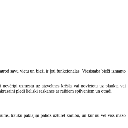
i atrod savu vietu un bieži ir ļoti funkcionālas. Viesistabā bieži izmanto
kā nevērīgi uzmestu uz atzveltnes krēsla vai novietotu uz plaukta vai
rāsaini pledi lieliski saskanēs ar raibiem spilveniem un otrādi.
drums, trauku paklājiņi palīdz uzturēt kārtību, un kur nu vēl viss mazo