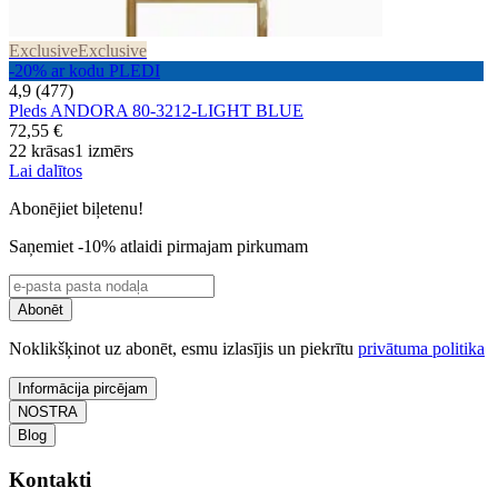
Exclusive
Exclusive
-20% ar kodu PLEDI
4,9 (477)
Pleds ANDORA 80-3212-LIGHT BLUE
72,55 €
22 krāsas
1 izmērs
Lai dalītos
Abonējiet biļetenu!
Saņemiet -10% atlaidi pirmajam pirkumam
Abonēt
Noklikšķinot uz abonēt, esmu izlasījis un piekrītu
privātuma politika
Informācija pircējam
NOSTRA
Blog
Kontakti