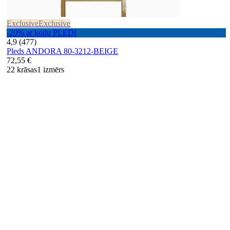
Exclusive
Exclusive
-20% ar kodu PLEDI
4,9 (477)
Pleds ANDORA 80-3212-BEIGE
72,55 €
22 krāsas
1 izmērs