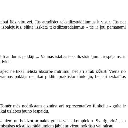
i līdz virtuvei, Jūs atradīsiet tekstilizstrādājumus it visur. Jūs pat
balējušus, slikta izskata tekstilizstrādājumus - tie ir ļoti pamanāmi
ādi audumi, paklāji ... Vannas istabas tekstilizstrādājumi, iespējams, ir
dvieli.
āpēc ne tikai lieliski absorbē mitrumu, bet arī ātrāk izžūst. Viena no
vannas paklājs ne tikai pildītu praktisku funkciju, bet arī izskatītos
. Tomēr mēs nedrīkstam aizmirst arī reprezentatīvo funkciju - gulta ir
ikai uzlabos jauno iespaidu.
lveniem un beidzot ar nakts gultas veļas komplektu. Svarīgi zināt, ka
amistabas tekstilizstrādājumiem jābūt ar vienu nokrāsu vai rakstu.