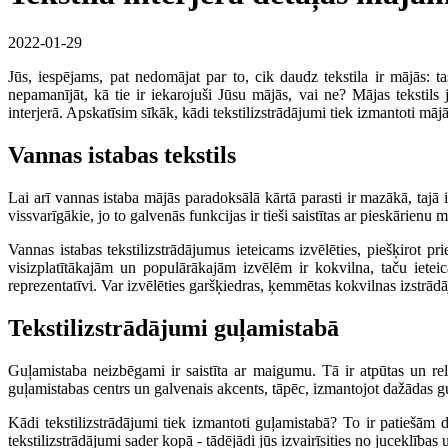
2022-01-29
Jūs, iespējams, pat nedomājat par to, cik daudz tekstila ir mājās: ta
nepamanījāt, kā tie ir iekarojuši Jūsu mājās, vai ne? Mājas tekstils
interjerā. Apskatīsim sīkāk, kādi tekstilizstrādājumi tiek izmantoti mājās
Vannas istabas tekstils
Lai arī vannas istaba mājās paradoksālā kārtā parasti ir mazākā, tajā 
vissvarīgākie, jo to galvenās funkcijas ir tieši saistītas ar pieskārienu
Vannas istabas tekstilizstrādājumus ieteicams izvēlēties, piešķirot p
visizplatītākajām un populārākajām izvēlēm ir kokvilna, taču ieteicam
reprezentatīvi. Var izvēlēties garšķiedras, ķemmētas kokvilnas izstrādā
Tekstilizstrādājumi guļamistabā
Guļamistaba neizbēgami ir saistīta ar maigumu. Tā ir atpūtas un relak
guļamistabas centrs un galvenais akcents, tāpēc, izmantojot dažādas gu
Kādi tekstilizstrādājumi tiek izmantoti guļamistabā? To ir patiešām 
tekstilizstrādājumi sader kopā - tādējādi jūs izvairīsities no juceklīb