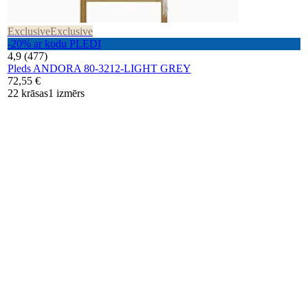
Exclusive
Exclusive
-20% ar kodu PLEDI
4,9 (477)
Pleds ANDORA 80-3212-LIGHT GREY
72,55 €
22 krāsas
1 izmērs