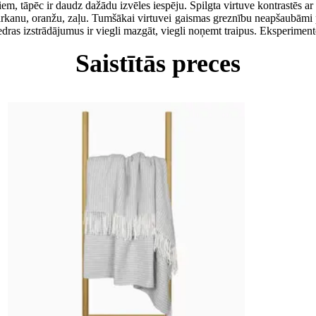
m, tāpēc ir daudz dažādu izvēles iespēju. Spilgta virtuve kontrastēs ar 
arkanu, oranžu, zaļu. Tumšākai virtuvei gaismas greznību neapšaubāmi piešķ
as izstrādājumus ir viegli mazgāt, viegli noņemt traipus. Eksperimentējiet
Saistītās preces