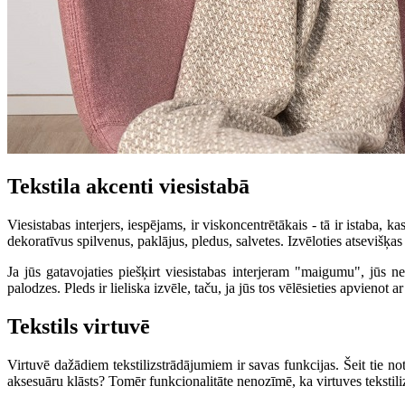
Tekstila akcenti viesistabā
Viesistabas interjers, iespējams, ir viskoncentrētākais - tā ir istaba, k
dekoratīvus spilvenus, paklājus, pledus, salvetes. Izvēloties atsevišķ
Ja jūs gatavojaties piešķirt viesistabas interjeram "maigumu", jūs n
palodzes. Pleds ir lieliska izvēle, taču, ja jūs tos vēlēsieties apvienot 
Tekstils virtuvē
Virtuvē dažādiem tekstilizstrādājumiem ir savas funkcijas. Šeit tie no
aksesuāru klāsts? Tomēr funkcionalitāte nenozīmē, ka virtuves tekstilizs