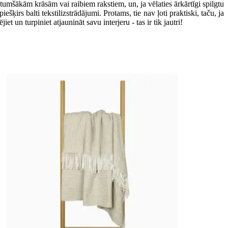
tumšākām krāsām vai raibiem rakstiem, un, ja vēlaties ārkārtīgi spilgtu
irs balti tekstilizstrādājumi. Protams, tie nav ļoti praktiski, taču, ja
 un turpiniet atjaunināt savu interjeru - tas ir tik jautri!