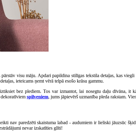
as pārstāv visu māju. Apdari papildina stilīgas tekstila detaļas, kas viegl
as detaļas, ieteicams ņemt vērā telpā esošo krāsu gammu.
eiztiksiet bez plediem. Tos var izmantot, lai nosegtu daļu dīvāna, it 
ar dekoratīviem
spilveniem
, jums jāpievērš uzmanība pleda rakstam. Vienk
teikti nav paredzēti skaistuma labad - audumiem ir lieliski jāuzsūc šķi
trādājumi nevar izskatīties glīti!