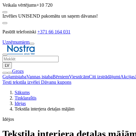
Veikala vērtējums
+10 720
Izvēlies UNISEND pakomātu un saņem dāvanas!
Pasūtīt telefoniski
+371 66 164 031
Uzņēmumiem
LV
Grozs
Guļamistaba
Vannas istaba
Bērniem
Viesnīcām
Citi izstrādājumi
Akcijas
Testi tekstila izvēlei
Dāvanu kupons
Sākums
Tinklaraštis
Idejas
Tekstila interjera detaļas mājām
Idėjos
Tekstila interjera detaļas mājā