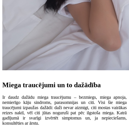
Miega traucējumi un to dažādība
Ir daudz dažādu miega traucējumu – bezmiegs, miega apnoja,
nemierīgo kāju sindroms, parasomnijas un citi. Visi šie miega
traucējumi izpaužas dažādi: daži nevar aizmigt, citi mostas vairākas
reizes naktī, vēl citi jūtas noguruši pat pēc ilgstoša miega. Katrā
gadījumā ir svarīgi izvērtēt simptomus un, ja nepieciešams,
konsultēties ar ārstu.