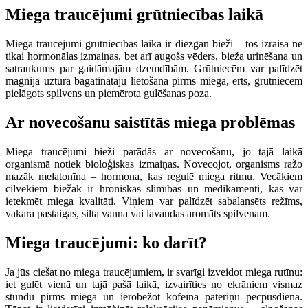
Miega traucējumi grūtniecības laikā
Miega traucējumi grūtniecības laikā ir diezgan bieži – tos izraisa ne
tikai hormonālas izmaiņas, bet arī augošs vēders, bieža urinēšana un
satraukums par gaidāmajām dzemdībām. Grūtniecēm var palīdzēt
magnija uztura bagātinātāju lietošana pirms miega, ērts, grūtniecēm
pielāgots spilvens un piemērota gulēšanas poza.
Ar novecošanu saistītās miega problēmas
Miega traucējumi bieži parādās ar novecošanu, jo tajā laikā
organismā notiek bioloģiskas izmaiņas. Novecojot, organisms ražo
mazāk melatonīna – hormona, kas regulē miega ritmu. Vecākiem
cilvēkiem biežāk ir hroniskas slimības un medikamenti, kas var
ietekmēt miega kvalitāti. Viņiem var palīdzēt sabalansēts režīms,
vakara pastaigas, silta vanna vai lavandas aromāts spilvenam.
Miega traucējumi: ko darīt?
Ja jūs ciešat no miega traucējumiem, ir svarīgi izveidot miega rutīnu:
iet gulēt vienā un tajā pašā laikā, izvairīties no ekrāniem vismaz
stundu pirms miega un ierobežot kofeīna patēriņu pēcpusdienā.