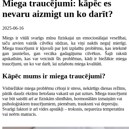
Miega traucējumi: kāpēc es
nevaru aizmigt un ko darīt?
2025-06-16
Miegs ir vitāli svarīgs mūsu fiziskajai un emocionālajai veselībai,
taču arvien vairāk cilvēku sūdzas, ka viņi naktīs neguļ mierīgi.
Miega traucējumi ir kļuvuši par ļoti izplatītu problēmu, kas ietekmē
gan jauniešus, gan vecāka gadagājuma cilvēkus. Šajā rakstā
apskatīsim, kas var veicināt šīs problēmas, kādi ir biežākie miega
traucējumi, un ko var darīt, lai uzlabotu miega kvalitāti.
Kāpēc mums ir miega traucējumi?
Visbiežākie miega problēmu cēloņi ir stress, nekārtīgs dienas režīms,
pārāk daudz ekrānu lietošana vakarā un pat uzturs. Miega traucējumi
var būt saistīti arī ar fiziskām slimībām, hormonālām izmaiņām vai
psiholoģiskiem traucējumiem, piemēram, trauksmi vai depresiju.
Svarīgi faktori ir arī vides apstākļi – troksnis, nepareiza temperatūra
vai neērts matracis.