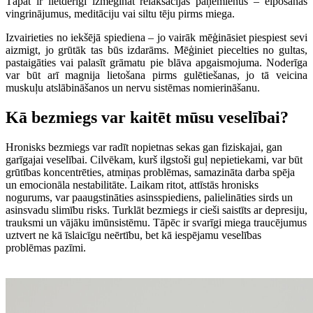
Tāpat ir lietderīgi izmēģināt relaksācijas paņēmienus – elpošanas
vingrinājumus, meditāciju vai siltu tēju pirms miega.
Izvairieties no iekšējā spiediena – jo vairāk mēģināsiet piespiest sevi
aizmigt, jo grūtāk tas būs izdarāms. Mēģiniet piecelties no gultas,
pastaigāties vai palasīt grāmatu pie blāva apgaismojuma. Noderīga
var būt arī magnija lietošana pirms gulētiešanas, jo tā veicina
muskuļu atslābināšanos un nervu sistēmas nomierināšanu.
Kā bezmiegs var kaitēt mūsu veselībai?
Hronisks bezmiegs var radīt nopietnas sekas gan fiziskajai, gan
garīgajai veselībai. Cilvēkam, kurš ilgstoši guļ nepietiekami, var būt
grūtības koncentrēties, atmiņas problēmas, samazināta darba spēja
un emocionāla nestabilitāte. Laikam ritot, attīstās hronisks
nogurums, var paaugstināties asinsspiediens, palielināties sirds un
asinsvadu slimību risks. Turklāt bezmiegs ir cieši saistīts ar depresiju,
trauksmi un vājāku imūnsistēmu. Tāpēc ir svarīgi miega traucējumus
uztvert ne kā īslaicīgu neērtību, bet kā iespējamu veselības
problēmas pazīmi.