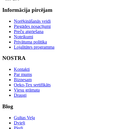
Informācija pircējam
Norēķināšanās veidi
Piegādes nosacījumi
Preču atgriešana
Noteikumi
Privātuma politika
Lojalitātes programma
NOSTRA
Kontakti
Par mums
Biznesam
Oeko-Tex sertifikāts
Viesu grāmata
Draugi
Blog
Gultas Veļa
Dvieļi
Pledi