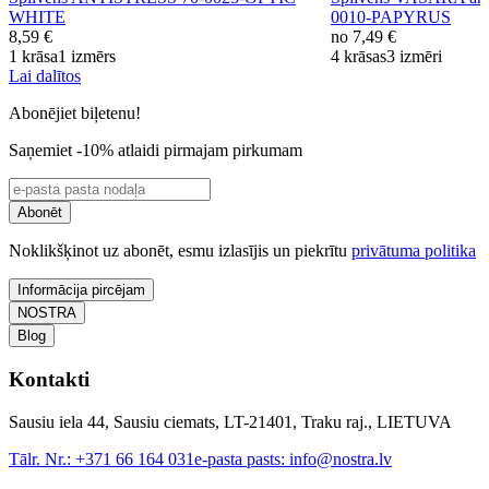
WHITE
0010-PAPYRUS
8,59 €
no
7,49 €
1 krāsa
1 izmērs
4 krāsas
3 izmēri
Lai dalītos
Abonējiet biļetenu!
Saņemiet -10% atlaidi pirmajam pirkumam
Abonēt
Noklikšķinot uz abonēt, esmu izlasījis un piekrītu
privātuma politika
Informācija pircējam
NOSTRA
Blog
Kontakti
Sausiu iela 44, Sausiu ciemats, LT-21401, Traku raj., LIETUVA
Tālr. Nr.:
+371 66 164 031
e-pasta pasts:
info@nostra.lv