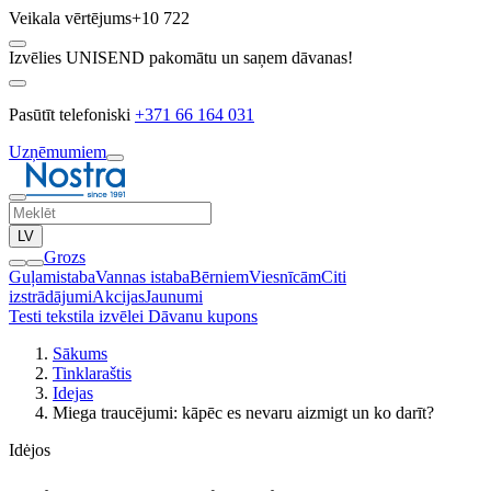
Veikala vērtējums
+10 722
Izvēlies UNISEND pakomātu un saņem dāvanas!
Pasūtīt telefoniski
+371 66 164 031
Uzņēmumiem
LV
Grozs
Guļamistaba
Vannas istaba
Bērniem
Viesnīcām
Citi
izstrādājumi
Akcijas
Jaunumi
Testi tekstila izvēlei
Dāvanu kupons
Sākums
Tinklaraštis
Idejas
Miega traucējumi: kāpēc es nevaru aizmigt un ko darīt?
Idėjos