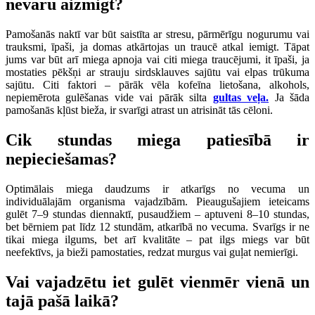
nevaru aizmigt?
Pamošanās naktī var būt saistīta ar stresu, pārmērīgu nogurumu vai
trauksmi, īpaši, ja domas atkārtojas un traucē atkal iemigt. Tāpat
jums var būt arī miega apnoja vai citi miega traucējumi, it īpaši, ja
mostaties pēkšņi ar strauju sirdsklauves sajūtu vai elpas trūkuma
sajūtu. Citi faktori – pārāk vēla kofeīna lietošana, alkohols,
nepiemērota gulēšanas vide vai pārāk silta
gultas veļa
.
Ja šāda
pamošanās kļūst bieža, ir svarīgi atrast un atrisināt tās cēloni.
Cik stundas miega patiesībā ir
nepieciešamas?
Optimālais miega daudzums ir atkarīgs no vecuma un
individuālajām organisma vajadzībām. Pieaugušajiem ieteicams
gulēt 7–9 stundas diennaktī, pusaudžiem – aptuveni 8–10 stundas,
bet bērniem pat līdz 12 stundām, atkarībā no vecuma. Svarīgs ir ne
tikai miega ilgums, bet arī kvalitāte – pat ilgs miegs var būt
neefektīvs, ja bieži pamostaties, redzat murgus vai guļat nemierīgi.
Vai vajadzētu iet gulēt vienmēr vienā un
tajā pašā laikā?