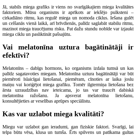
Jā, stabils miega grafiks ir viens no svarīgākajiem miega kvalitātes
faktoriem. Mūsu organisms ir aprīkots ar iekšējo pulksteni –
cirkadiāno ritmu, kas regulē miega un nomoda ciklus. Iešana gulēt
un celšanās vienā laikā, arī brīvdienās, palīdz saglabāt stabilu ritmu,
mazinot miega traucējumu risku. Pat dažu stundu nobīde var izjaukt
miega ciklu un pasliktināt pašsajūtu.
Vai melatonīna uztura bagātinātāji ir
efektīvi?
Melatonīns – dabīgs hormons, ko organisms izdala tumsā un kas
palīdz sagatavoties miegam. Melatonīna uztura bagātinātāji var būt
piemēroti īslaicīgai lietošanai, piemēram, cīnoties ar laika joslu
maiņu vai koriģējot miega grafiku. Tomēr ilgtermiņa lietošana bez
ārsta uzraudzības nav ieteicama, jo tas var traucēt dabiskā
melatonīna ražošanu. Ja apsverat melatonīna lietošanu,
konsultējieties ar veselības aprūpes speciālistu.
Kas var uzlabot miega kvalitāti?
Miegu var uzlabot gan ieradumi, gan fiziskie faktori. Svarīgi, lai
telpa būtu vēsa, klusa un tumša. Ērts spilvens un patīkama gultas