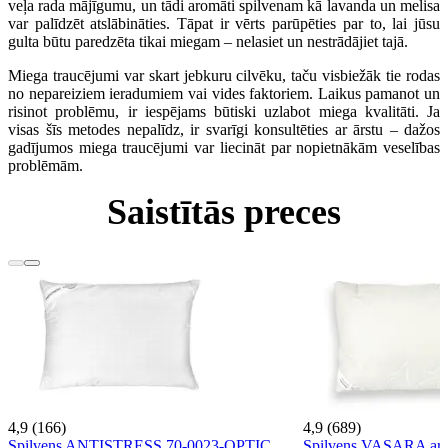
veļa rada mājīgumu, un tādi aromāti spilvenam kā lavanda un melisa
var palīdzēt atslābināties. Tāpat ir vērts parūpēties par to, lai jūsu
gulta būtu paredzēta tikai miegam – nelasiet un nestrādājiet tajā.
Miega traucējumi var skart jebkuru cilvēku, taču visbiežāk tie rodas
no nepareiziem ieradumiem vai vides faktoriem. Laikus pamanot un
risinot problēmu, ir iespējams būtiski uzlabot miega kvalitāti. Ja
visas šīs metodes nepalīdz, ir svarīgi konsultēties ar ārstu – dažos
gadījumos miega traucējumi var liecināt par nopietnākām veselības
problēmām.
Saistītās preces
4,9 (166)
4,9 (689)
Spilvens ANTISTRESS 70-0023-OPTIC
Spilvens VASARA ar r