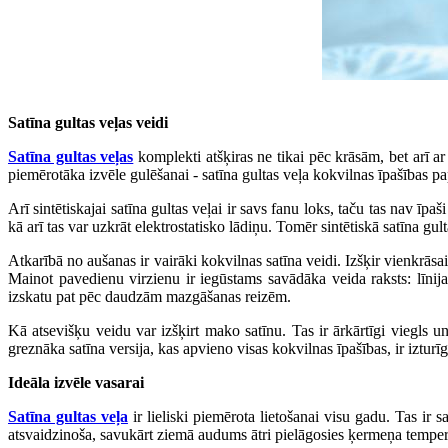
Satīna gultas veļas veidi
Satīna gultas veļas
komplekti atšķiras ne tikai pēc krāsām, bet arī ar 
piemērotāka izvēle gulēšanai - satīna gultas veļa kokvilnas īpašības 
Arī sintētiskajai satīna gultas veļai ir savs fanu loks, taču tas nav ī
kā arī tas var uzkrāt elektrostatisko lādiņu. Tomēr sintētiskā satīna gul
Atkarībā no aušanas ir vairāki kokvilnas satīna veidi. Izšķir vienkrāsa
Mainot pavedienu virzienu ir iegūstams savādāka veida raksts: līnijas,
izskatu pat pēc daudzām mazgāšanas reizēm.
Kā atsevišķu veidu var izšķirt mako satīnu. Tas ir ārkārtīgi viegls 
greznāka satīna versija, kas apvieno visas kokvilnas īpašības, ir izturīg
Ideāla izvēle vasarai
Satīna gultas veļa
ir lieliski piemērota lietošanai visu gadu. Tas ir 
atsvaidzinoša, savukārt ziemā audums ātri pielāgosies ķermeņa tempera