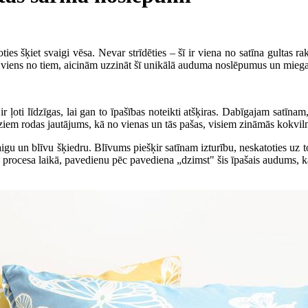
ies šķiet svaigi vēsa. Nevar strīdēties – šī ir viena no satīna gultas 
eesi viens no tiem, aicinām uzzināt šī unikālā auduma noslēpumus un mieg
i ir ļoti līdzīgas, lai gan to īpašības noteikti atšķiras. Dabīgajam satīna
ziem rodas jautājums, kā no vienas un tās pašas, visiem zināmās kokvilnas
igu un blīvu šķiedru. Blīvums piešķir satīnam izturību, neskatoties uz t
 procesa laikā, pavedienu pēc pavediena „dzimst" šis īpašais audums, kas