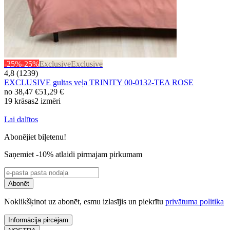
-25%
-25%
Exclusive
Exclusive
4,8 (1239)
EXCLUSIVE gultas veļa TRINITY 00-0132-TEA ROSE
no
38,47 €
51,29 €
19 krāsas
2 izmēri
Lai dalītos
Abonējiet biļetenu!
Saņemiet -10% atlaidi pirmajam pirkumam
Abonēt
Noklikšķinot uz abonēt, esmu izlasījis un piekrītu
privātuma politika
Informācija pircējam