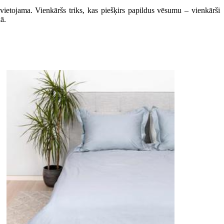
izvietojama. Vienkāršs triks, kas piešķirs papildus vēsumu – vienkārši
ā.