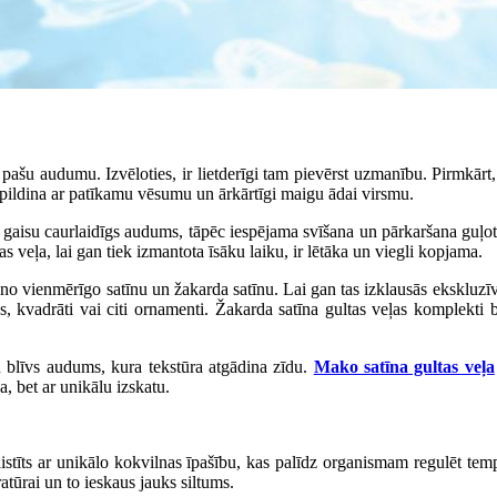
pašu audumu. Izvēloties, ir lietderīgi tam pievērst uzmanību. Pirmkārt, 
papildina ar patīkamu vēsumu un ārkārtīgi maigu ādai virsmu.
paši gaisu caurlaidīgs audums, tāpēc iespējama svīšana un pārkaršana guļo
tas veļa, lai gan tiek izmantota īsāku laiku, ir lētāka un viegli kopjama.
ino vienmērīgo satīnu un žakarda satīnu. Lai gan tas izklausās ekskluzīvi
 kvadrāti vai citi ornamenti. Žakarda satīna gultas veļas komplekti biež
un blīvs audums, kura tekstūra atgādina zīdu.
Mako satīna gultas veļa
a, bet ar unikālu izskatu.
saistīts ar unikālo kokvilnas īpašību, kas palīdz organismam regulēt te
tūrai un to ieskaus jauks siltums.