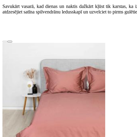
Savukārt vasarā, kad dienas un naktis dažkārt kļūst tik karstas, ka i
atdzesējiet satīna spilvendrānu ledusskapī un uzvelciet to pirms gulētie