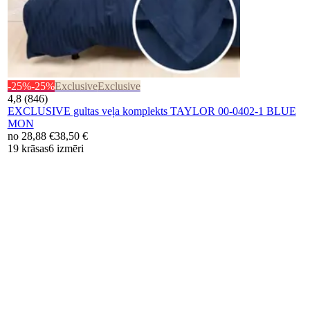
-25%
-25%
Exclusive
Exclusive
4,8 (846)
EXCLUSIVE gultas veļa komplekts TAYLOR 00-0402-1 BLUE
MON
no
28,88 €
38,50 €
19 krāsas
6 izmēri