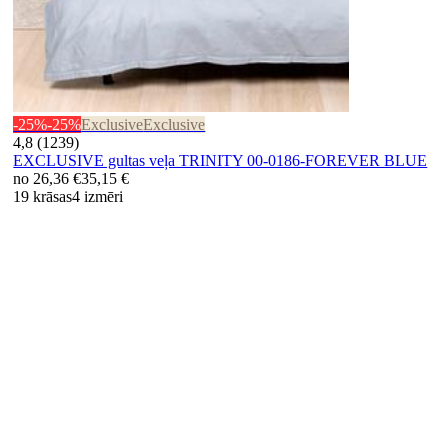
-25%
-25%
Exclusive
Exclusive
4,8 (1239)
EXCLUSIVE gultas veļa TRINITY 00-0186-FOREVER BLUE
no
26,36 €
35,15 €
19 krāsas
4 izmēri