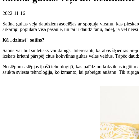
2022-11-16
Satīna gultas veļa daudziem asociējas ar spoguļa virsmu, kas pieskarot
ārkārtīgi populāra visā pasaulē, un tai ir daudz fanu, tādēļ, ja vēl n
Kā „dzimst" satīns?
Satīns var būt sintētisks vai dabīgs. Interesanti, ka abas šķiedras ārēj
izskats krietni pārspēj citus kokvilnas gultas veļas veidus. Tāpēc daud
Noslēpums slēpjas īpašā tehnoloģijā, kas palīdz no kokvilnas iegūt ma
sauktā sviesta tehnoloģija, ko izmanto, lai pabeigtu aušanu. Tik rūpīga