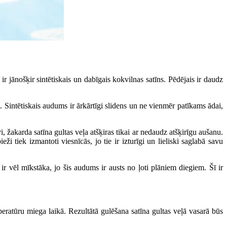
ir jānošķir sintētiskais un dabīgais kokvilnas satīns. Pēdējais ir daudz
t. Sintētiskais audums ir ārkārtīgi slidens un ne vienmēr patīkams ādai,
, žakarda satīna gultas veļa atšķiras tikai ar nedaudz atšķirīgu aušanu.
i tiek izmantoti viesnīcās, jo tie ir izturīgi un lieliski saglabā savu
ir vēl mīkstāka, jo šis audums ir austs no ļoti plāniem diegiem. Šī ir
mperatūru miega laikā. Rezultātā gulēšana satīna gultas veļā vasarā būs