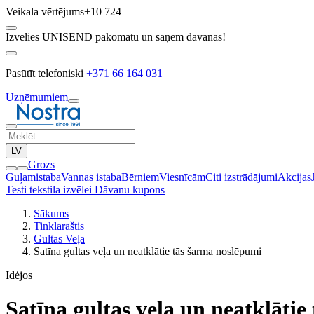
Veikala vērtējums
+10 724
Izvēlies UNISEND pakomātu un saņem dāvanas!
Pasūtīt telefoniski
+371 66 164 031
Uzņēmumiem
LV
Grozs
Guļamistaba
Vannas istaba
Bērniem
Viesnīcām
Citi izstrādājumi
Akcijas
Testi tekstila izvēlei
Dāvanu kupons
Sākums
Tinklaraštis
Gultas Veļa
Satīna gultas veļa un neatklātie tās šarma noslēpumi
Idėjos
Satīna gultas veļa un neatklāti