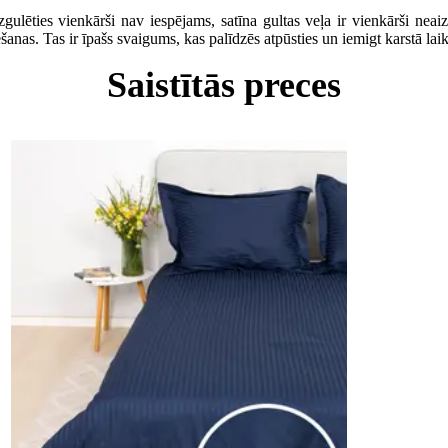
zgulēties vienkārši nav iespējams, satīna gultas veļa ir vienkārši nea
šanas. Tas ir īpašs svaigums, kas palīdzēs atpūsties un iemigt karstā laik
Saistītās preces