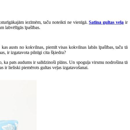
raksturīgākajām iezīmēm, taču noteikti ne vienīgā.
Satīna gultas veļa
ir
am labvēlīgās īpašības.
m, kas austs no kokvilnas, piemīt visas kokvilnas labās īpašības, taču tā
, ir izgatavota pilnīgi cita šķiedra?
o, ka pats audums ir salīdzinoši plāns. Un spoguļa virsmu nodrošina tā
 ir lieliski piemērots gultas veļas izgatavošanai.