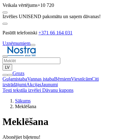
Veikala vērtējums
+10 720
Izvēlies UNISEND pakomātu un saņem dāvanas!
Pasūtīt telefoniski
+371 66 164 031
Uzņēmumiem
LV
Grozs
Guļamistaba
Vannas istaba
Bērniem
Viesnīcām
Citi
izstrādājumi
Akcijas
Jaunumi
Testi tekstila izvēlei
Dāvanu kupons
Sākums
Meklēšana
Meklēšana
Abonējiet biļetenu!