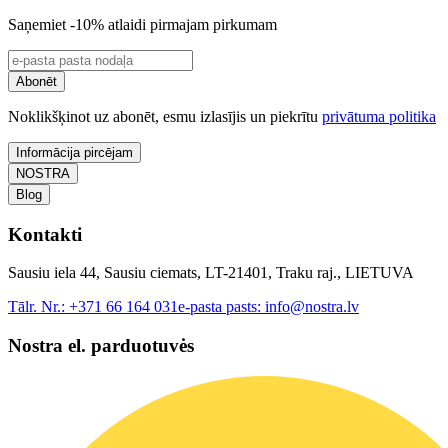
Saņemiet -10% atlaidi pirmajam pirkumam
Abonēt
Noklikšķinot uz abonēt, esmu izlasījis un piekrītu
privātuma politika
Informācija pircējam
NOSTRA
Blog
Kontakti
Sausiu iela 44, Sausiu ciemats, LT-21401, Traku raj., LIETUVA
Tālr. Nr.:
+371 66 164 031
e-pasta pasts:
info@nostra.lv
Nostra el. parduotuvės