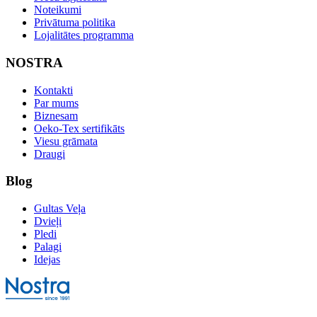
Noteikumi
Privātuma politika
Lojalitātes programma
NOSTRA
Kontakti
Par mums
Biznesam
Oeko-Tex sertifikāts
Viesu grāmata
Draugi
Blog
Gultas Veļa
Dvieļi
Pledi
Palagi
Idejas