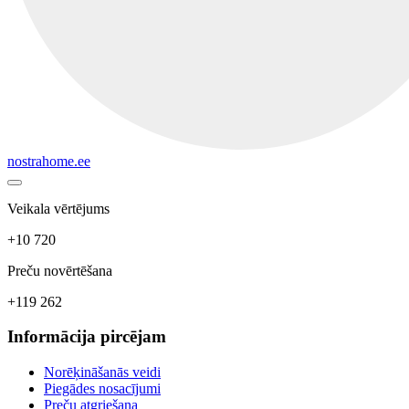
nostrahome.ee
Veikala vērtējums
+10 720
Preču novērtēšana
+119 262
Informācija pircējam
Norēķināšanās veidi
Piegādes nosacījumi
Preču atgriešana