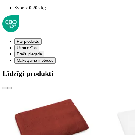
Svoris:
0.203 kg
Par produktu
Uzraudzība
Preču piegāde
Maksājuma metodes
Līdzīgi produkti