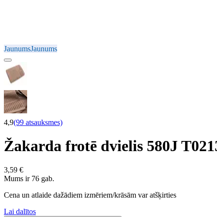
Jaunums
Jaunums
4,9
(99 atsauksmes)
Žakarda frotē dvielis 580J T
3,59 €
Mums ir 76 gab.
Cena un atlaide dažādiem izmēriem/krāsām var atšķirties
Lai dalītos