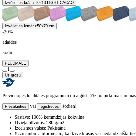
Izvēlieties krāsu:
T0213-LIGHT CACAO
Izvēlieties izmēru:
50x70 cm
-20%
atlaides
kodu
PLUDMALE
1
Uz grozu
Pievienojies lojalitātes programmai un atgūsti 5% no pirkuma summas
vai
šodien!
Piesakieties
reģistrēties
Sastāvs:
100% ķemmdzijas kokvilna
Dvieļa blīvums:
580 g/m2
Izcelsmes valsts:
Pakistāna
!Uzmanību!:
Informējam, ka dzīvē krāsas var nedaudz atšķirti