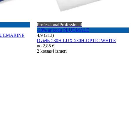
Professional
Professional
-20% ar kodu PLUDMALE
-BLUEMARINE
4,9 (213)
Dvielis 530H LUX 530H-OPTIC WHITE
no
2,85 €
2 krāsas
4 izmēri