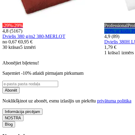
-29%
-29%
Professional
Pro
4,8 (5167)
-20% ar kod
Dvielis 380 g/m2 380-MERLOT
4,9 (89)
no
0,67 €
0,95 €
Dvielis 380H
30 krāsas
5 izmēri
1,79 €
1 krāsa
1 izmērs
Abonējiet biļetenu!
Saņemiet -10% atlaidi pirmajam pirkumam
Abonēt
Noklikšķinot uz abonēt, esmu izlasījis un piekrītu
privātuma politika
Informācija pircējam
NOSTRA
Blog