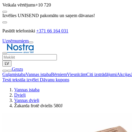
Veikala vērtējums
+10 720
Izvēlies UNISEND pakomātu un saņem dāvanas!
Pasūtīt telefoniski
+371 66 164 031
Uzņēmumiem
LV
Grozs
Guļamistaba
Vannas istaba
Bērniem
Viesnīcām
Citi izstrādājumi
Akcijas
Testi tekstila izvēlei
Dāvanu kupons
Vannas istaba
Dvieļi
Vannas dvieļi
Žakarda frotē dvielis 580J