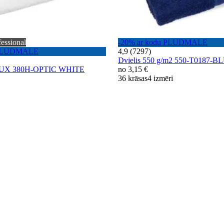
fessional
-20% ar kodu PLUDMALE
u PLUDMALE
4,9 (7297)
Dvielis 550 g/m2 550-T0187
 LUX 380H-OPTIC WHITE
no
3,15 €
36 krāsas
4 izmēri