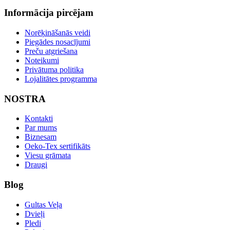
Informācija pircējam
Norēķināšanās veidi
Piegādes nosacījumi
Preču atgriešana
Noteikumi
Privātuma politika
Lojalitātes programma
NOSTRA
Kontakti
Par mums
Biznesam
Oeko-Tex sertifikāts
Viesu grāmata
Draugi
Blog
Gultas Veļa
Dvieļi
Pledi