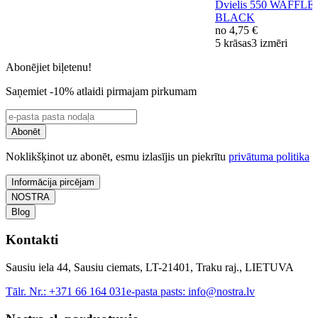
Dvielis 550 WAFFLE
BLACK
no
4,75 €
5 krāsas
3 izmēri
Abonējiet biļetenu!
Saņemiet -10% atlaidi pirmajam pirkumam
Abonēt
Noklikšķinot uz abonēt, esmu izlasījis un piekrītu
privātuma politika
Informācija pircējam
NOSTRA
Blog
Kontakti
Sausiu iela 44, Sausiu ciemats, LT-21401, Traku raj., LIETUVA
Tālr. Nr.:
+371 66 164 031
e-pasta pasts:
info@nostra.lv