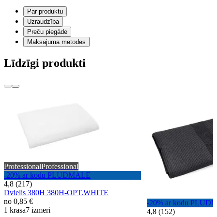
Par produktu
Uzraudzība
Preču piegāde
Maksājuma metodes
Līdzīgi produkti
Professional
Professional
-20% ar kodu PLUDMALE
4,8 (217)
Dvielis 380H 380H-OPT.WHITE
no
0,85 €
-20% ar kodu PLUD
1 krāsa
7 izmēri
4,8 (152)