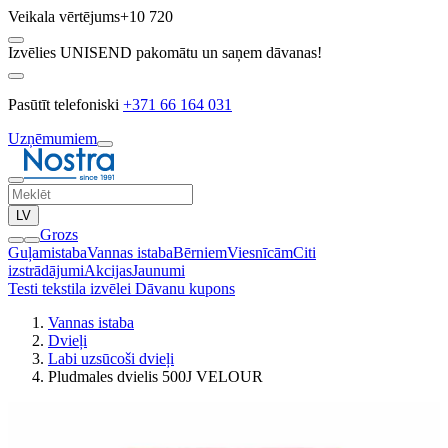
Veikala vērtējums
+10 720
Izvēlies UNISEND pakomātu un saņem dāvanas!
Pasūtīt telefoniski
+371 66 164 031
Uzņēmumiem
LV
Grozs
Guļamistaba
Vannas istaba
Bērniem
Viesnīcām
Citi
izstrādājumi
Akcijas
Jaunumi
Testi tekstila izvēlei
Dāvanu kupons
Vannas istaba
Dvieļi
Labi uzsūcoši dvieļi
Pludmales dvielis 500J VELOUR