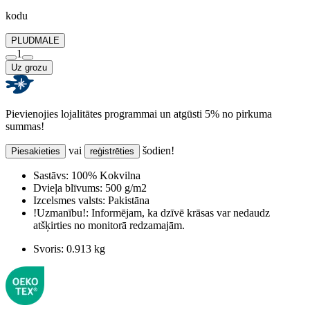
kodu
PLUDMALE
1
Uz grozu
Pievienojies lojalitātes programmai un atgūsti 5% no pirkuma
summas!
vai
šodien!
Piesakieties
reģistrēties
Sastāvs:
100% Kokvilna
Dvieļa blīvums:
500 g/m2
Izcelsmes valsts:
Pakistāna
!Uzmanību!:
Informējam, ka dzīvē krāsas var nedaudz
atšķirties no monitorā redzamajām.
Svoris:
0.913 kg