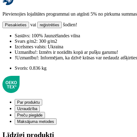
Pievienojies lojalitātes programmai un atgūsti 5% no pirkuma summas
vai
šodien!
Piesakieties
reģistrēties
Sastāvs:
100% Jaunzēlandes vilna
Svars g/m2:
300 g/m2
Izcelsmes valsts:
Ukraina
Uzmanību!:
Izmērs ir norādīts kopā ar pušķu garumu!
!Uzmanību!:
Informējam, ka dzīvē krāsas var nedaudz atšķirti
Svoris:
0.836 kg
Par produktu
Uzraudzība
Preču piegāde
Maksājuma metodes
Līdzīgi produkti