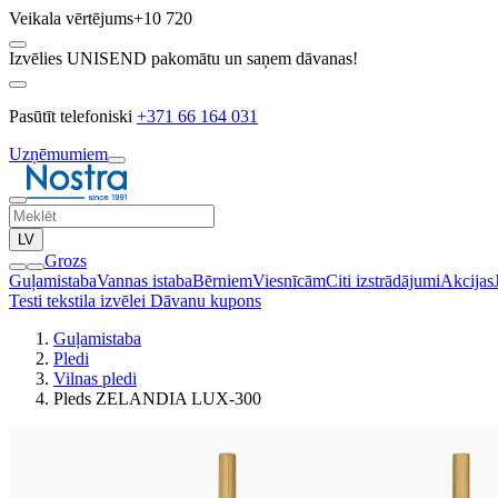
Veikala vērtējums
+10 720
Izvēlies UNISEND pakomātu un saņem dāvanas!
Pasūtīt telefoniski
+371 66 164 031
Uzņēmumiem
LV
Grozs
Guļamistaba
Vannas istaba
Bērniem
Viesnīcām
Citi izstrādājumi
Akcijas
Testi tekstila izvēlei
Dāvanu kupons
Guļamistaba
Pledi
Vilnas pledi
Pleds ZELANDIA LUX-300