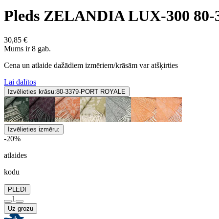
Pleds ZELANDIA LUX-300 80
30,85 €
Mums ir 8 gab.
Cena un atlaide dažādiem izmēriem/krāsām var atšķirties
Lai dalītos
Izvēlieties krāsu:
80-3379-PORT ROYALE
Izvēlieties izmēru:
-20%
atlaides
kodu
PLEDI
1
Uz grozu