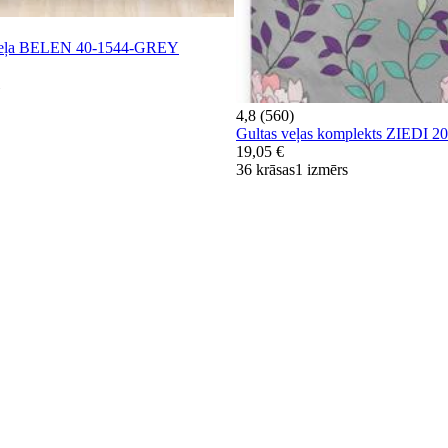
s veļa BELEN 40-1544-GREY
4,8 (560)
Gultas veļas komplekts ZIEDI 
19,05 €
36 krāsas
1 izmērs