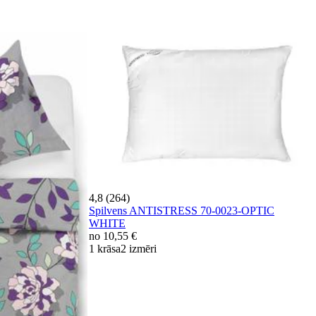
4,8 (264)
Spilvens ANTISTRESS 70-0023-OPTIC
WHITE
no
10,55 €
1 krāsa
2 izmēri