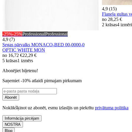
4,9 (15)
Flaneļa gulta
no
28,25 €
2 krāsas
4 izmēri
-25%
-25%
Professional
Professional
4,9 (7)
Segas pārvalks MONACO-BED 00-0000-0
OPTIC WHITE MON
no
16,72 €
22,29 €
5 krāsas
1 izmērs
Abonējiet biļetenu!
Saņemiet -10% atlaidi pirmajam pirkumam
Abonēt
Noklikšķinot uz abonēt, esmu izlasījis un piekrītu
privātuma politika
Informācija pircējam
NOSTRA
Blog