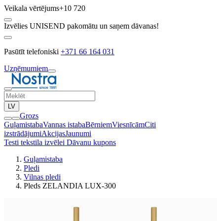
Veikala vērtējums
+10 720
Izvēlies UNISEND pakomātu un saņem dāvanas!
Pasūtīt telefoniski
+371 66 164 031
Uzņēmumiem
LV
Grozs
Guļamistaba
Vannas istaba
Bērniem
Viesnīcām
Citi
izstrādājumi
Akcijas
Jaunumi
Testi tekstila izvēlei
Dāvanu kupons
Guļamistaba
Pledi
Vilnas pledi
Pleds ZELANDIA LUX-300