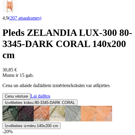
4,9
(207 atsauksmes)
Pleds ZELANDIA LUX-300 80-
3345-DARK CORAL 140x200
cm
30,85 €
Mums ir 15 gab.
Cena un atlaide dažādiem izmēriem/krāsām var atšķirties
Lai dalītos
Cenu vēsture
Izvēlieties krāsu:
80-3345-DARK CORAL
Izvēlieties izmēru:
140x200 cm
-20%