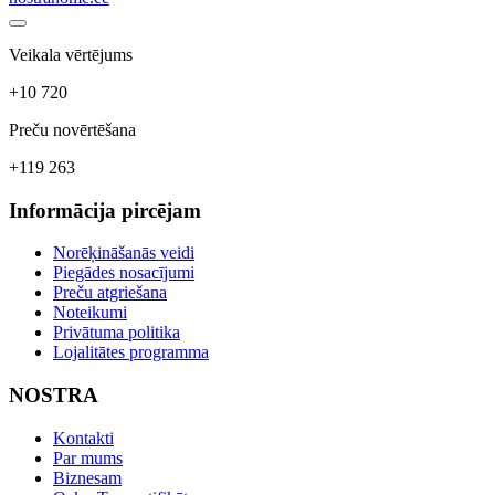
Veikala vērtējums
+10 720
Preču novērtēšana
+119 263
Informācija pircējam
Norēķināšanās veidi
Piegādes nosacījumi
Preču atgriešana
Noteikumi
Privātuma politika
Lojalitātes programma
NOSTRA
Kontakti
Par mums
Biznesam