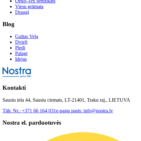
Oeko-Tex sertifikāts
Viesu grāmata
Draugi
Blog
Gultas Veļa
Dvieļi
Pledi
Palagi
Idejas
Kontakti
Sausiu iela 44, Sausiu ciemats, LT-21401, Traku raj., LIETUVA
Tālr. Nr.:
+371 66 164 031
e-pasta pasts:
info@nostra.lv
Nostra el. parduotuvės