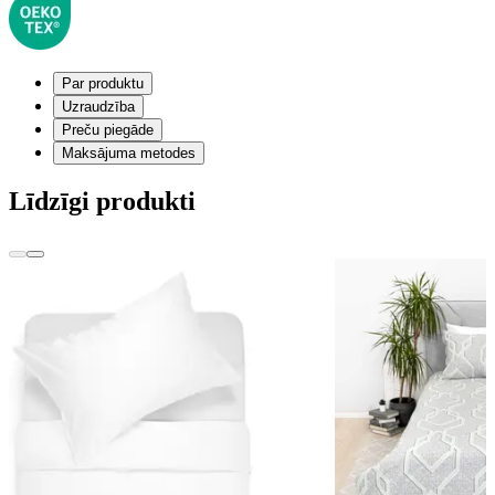
Par produktu
Uzraudzība
Preču piegāde
Maksājuma metodes
Līdzīgi produkti