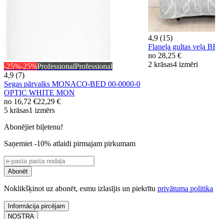
4,9 (15)
Flaneļa gultas veļa
no
28,25 €
2 krāsas
4 izmēri
-25%
-25%
Professional
Professional
4,9 (7)
Segas pārvalks MONACO-BED 00-0000-0
OPTIC WHITE MON
no
16,72 €
22,29 €
5 krāsas
1 izmērs
Abonējiet biļetenu!
Saņemiet -10% atlaidi pirmajam pirkumam
Abonēt
Noklikšķinot uz abonēt, esmu izlasījis un piekrītu
privātuma politika
Informācija pircējam
NOSTRA