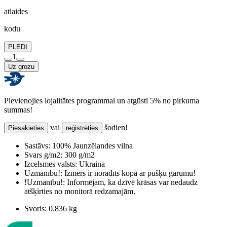
atlaides
kodu
PLEDI
1
Uz grozu
Pievienojies lojalitātes programmai un atgūsti 5% no pirkuma
summas!
vai
šodien!
Piesakieties
reģistrēties
Sastāvs:
100% Jaunzēlandes vilna
Svars g/m2:
300 g/m2
Izcelsmes valsts:
Ukraina
Uzmanību!:
Izmērs ir norādīts kopā ar pušķu garumu!
!Uzmanību!:
Informējam, ka dzīvē krāsas var nedaudz
atšķirties no monitorā redzamajām.
Svoris:
0.836 kg