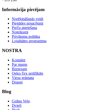
Informācija pircējam
Norēķināšanās veidi
Piegādes nosacījumi
Preču atgriešana
Noteikumi
Privātuma politika
Lojalitātes programma
NOSTRA
Kontakti
Par mums
Biznesam
Oeko-Tex sertifikāts
Viesu grāmata
Draugi
Blog
Gultas Veļa
Dvieļi
Pledi