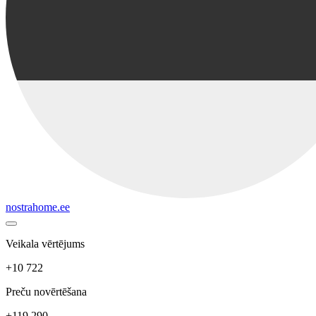
nostrahome.ee
Veikala vērtējums
+10 722
Preču novērtēšana
+119 290