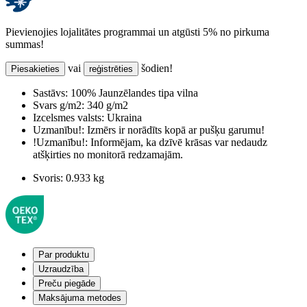
Pievienojies lojalitātes programmai un atgūsti 5% no pirkuma
summas!
vai
šodien!
Piesakieties
reģistrēties
Sastāvs:
100% Jaunzēlandes tipa vilna
Svars g/m2:
340 g/m2
Izcelsmes valsts:
Ukraina
Uzmanību!:
Izmērs ir norādīts kopā ar pušķu garumu!
!Uzmanību!:
Informējam, ka dzīvē krāsas var nedaudz
atšķirties no monitorā redzamajām.
Svoris:
0.933 kg
Par produktu
Uzraudzība
Preču piegāde
Maksājuma metodes