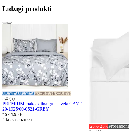
Līdzīgi produkti
Jaunums
Jaunums
Exclusive
Exclusive
5,0 (5)
PREMIUM mako satīna gultas veļa CAYE
20-1925/00-0521-GREY
no
44,95 €
4 krāsas
5 izmēri
-25%
-25%
Professional