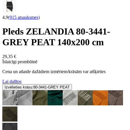
4,9
(915 atsauksmes)
Pleds ZELANDIA 80-3441-
GREY PEAT 140x200 cm
29,35 €
Īslaicīgi prombūtnē
Cena un atlaide dažādiem izmēriem/krāsām var atšķirties
Lai dalītos
Izvēlieties krāsu:
80-3441-GREY PEAT