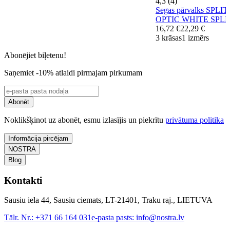
4,3 (4)
Segas pārvalks SPLI
OPTIC WHITE SPLI
16,72 €
22,29 €
3 krāsas
1 izmērs
Abonējiet biļetenu!
Saņemiet -10% atlaidi pirmajam pirkumam
Abonēt
Noklikšķinot uz abonēt, esmu izlasījis un piekrītu
privātuma politika
Informācija pircējam
NOSTRA
Blog
Kontakti
Sausiu iela 44, Sausiu ciemats, LT-21401, Traku raj., LIETUVA
Tālr. Nr.:
+371 66 164 031
e-pasta pasts:
info@nostra.lv