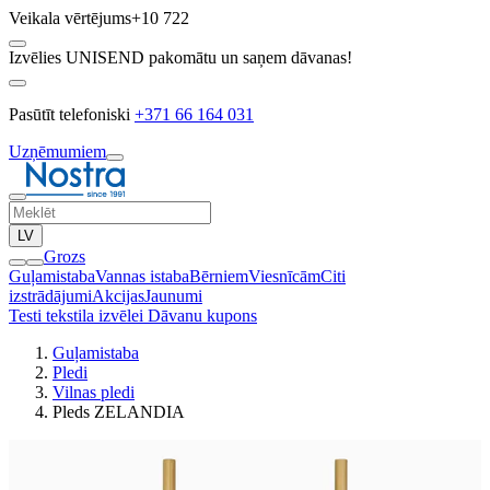
Veikala vērtējums
+10 722
Izvēlies UNISEND pakomātu un saņem dāvanas!
Pasūtīt telefoniski
+371 66 164 031
Uzņēmumiem
LV
Grozs
Guļamistaba
Vannas istaba
Bērniem
Viesnīcām
Citi
izstrādājumi
Akcijas
Jaunumi
Testi tekstila izvēlei
Dāvanu kupons
Guļamistaba
Pledi
Vilnas pledi
Pleds ZELANDIA