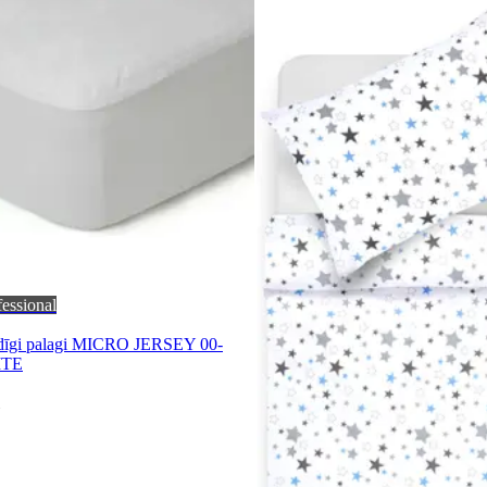
fessional
idīgi palagi MICRO JERSEY 00-
ITE