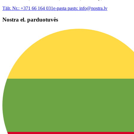
Tālr. Nr.:
+371 66 164 031
e-pasta pasts:
info@nostra.lv
Nostra el. parduotuvės