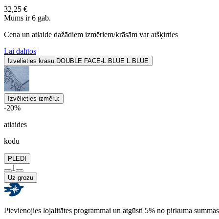
32,25 €
Mums ir 6 gab.
Cena un atlaide dažādiem izmēriem/krāsām var atšķirties
Lai dalītos
Izvēlieties krāsu:
DOUBLE FACE-L.BLUE L.BLUE
Izvēlieties izmēru:
-20%
atlaides
kodu
PLEDI
1
Uz grozu
Pievienojies lojalitātes programmai un atgūsti 5% no pirkuma summas