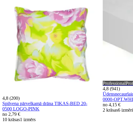
Professional
Pro
4,8 (941)
Ūdensnecaurla
4,8 (200)
0000-OPT.WH
Spilvena pārvelkamā drāna TIKAS-BED 20-
no
4,15 €
0500 LOGO-PINK
2 krāsas
6 izmēri
no
2,79 €
10 krāsas
1 izmērs