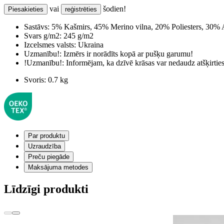
vai
šodien!
Piesakieties
reģistrēties
Sastāvs:
5% Kašmirs, 45% Merino vilna, 20% Poliesters, 30% A
Svars g/m2:
245 g/m2
Izcelsmes valsts:
Ukraina
Uzmanību!:
Izmērs ir norādīts kopā ar pušķu garumu!
!Uzmanību!:
Informējam, ka dzīvē krāsas var nedaudz atšķirti
Svoris:
0.7 kg
Par produktu
Uzraudzība
Preču piegāde
Maksājuma metodes
Līdzīgi produkti