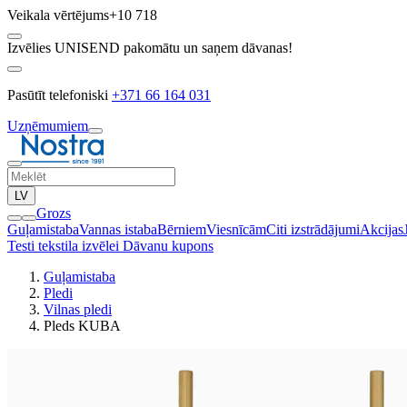
Veikala vērtējums
+10 718
Izvēlies UNISEND pakomātu un saņem dāvanas!
Pasūtīt telefoniski
+371 66 164 031
Uzņēmumiem
LV
Grozs
Guļamistaba
Vannas istaba
Bērniem
Viesnīcām
Citi izstrādājumi
Akcijas
Testi tekstila izvēlei
Dāvanu kupons
Guļamistaba
Pledi
Vilnas pledi
Pleds KUBA