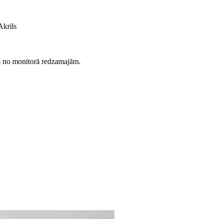
krils
es no monitorā redzamajām.