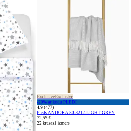
Exclusive
Exclusive
-20% ar kodu PLEDI
4,9 (477)
Pleds ANDORA 80-3212-LIGHT GREY
72,55 €
22 krāsas
1 izmērs