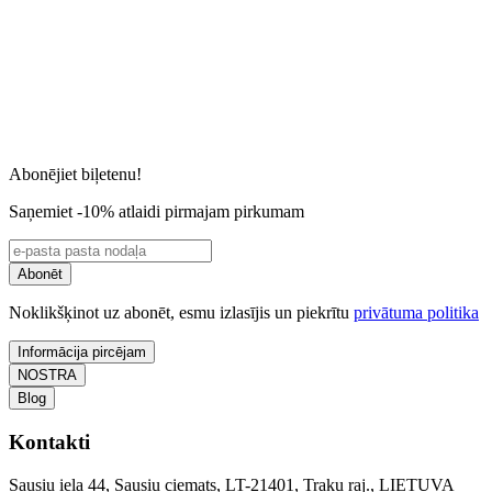
Abonējiet biļetenu!
Saņemiet -10% atlaidi pirmajam pirkumam
Abonēt
Noklikšķinot uz abonēt, esmu izlasījis un piekrītu
privātuma politika
Informācija pircējam
NOSTRA
Blog
Kontakti
Sausiu iela 44, Sausiu ciemats, LT-21401, Traku raj., LIETUVA