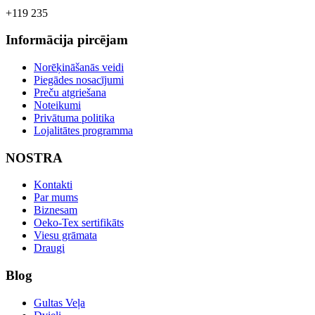
+119 235
Informācija pircējam
Norēķināšanās veidi
Piegādes nosacījumi
Preču atgriešana
Noteikumi
Privātuma politika
Lojalitātes programma
NOSTRA
Kontakti
Par mums
Biznesam
Oeko-Tex sertifikāts
Viesu grāmata
Draugi
Blog
Gultas Veļa