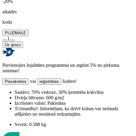
-20%
atlaides
kodu
PLUDMALE
1
Uz grozu
Pievienojies lojalitātes programmai un atgūsti 5% no pirkuma
summas!
vai
šodien!
Piesakieties
reģistrēties
Sastāvs:
70% viskoze, 30% ķemmēta kokvilna
Dvieļa blīvums:
600 g/m2
Izcelsmes valsts:
Pakistāna
!Uzmanību!:
Informējam, ka dzīvē krāsas var nedaudz
atšķirties no monitorā redzamajām.
Svoris:
0.588 kg