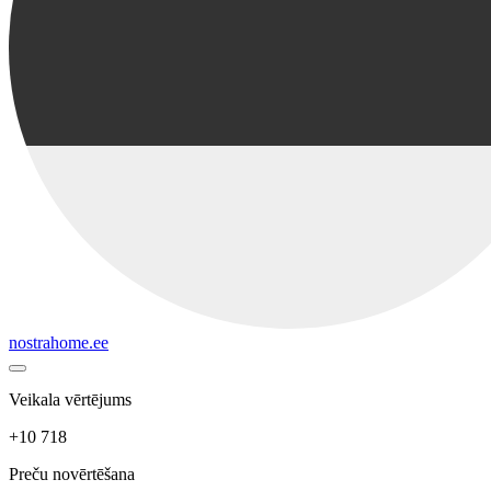
nostrahome.ee
Veikala vērtējums
+10 718
Preču novērtēšana