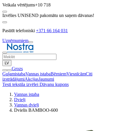
Veikala vērtējums
+10 718
Izvēlies UNISEND pakomātu un saņem dāvanas!
Pasūtīt telefoniski
+371 66 164 031
Uzņēmumiem
LV
Grozs
Guļamistaba
Vannas istaba
Bērniem
Viesnīcām
Citi
izstrādājumi
Akcijas
Jaunumi
Testi tekstila izvēlei
Dāvanu kupons
Vannas istaba
Dvieļi
Vannas dvieļi
Dvielis BAMBOO-600