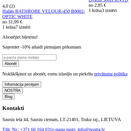
no
2,85 €
4,0 (2)
1 krāsa
3 izmēri
Halāts BATHROBE VELOUR-450 B0002-
OPTIC WHITE
no
31,99 €
1 krāsa
7 izmēri
Abonējiet biļetenu!
Saņemiet -10% atlaidi pirmajam pirkumam
Abonēt
Noklikšķinot uz abonēt, esmu izlasījis un piekrītu
privātuma politika
Informācija pircējam
NOSTRA
Blog
Kontakti
Sausiu iela 44, Sausiu ciemats, LT-21401, Traku raj., LIETUVA
Tālr. Nr.:
+371 66 164 031
e-pasta pasts:
info@nostra.lv