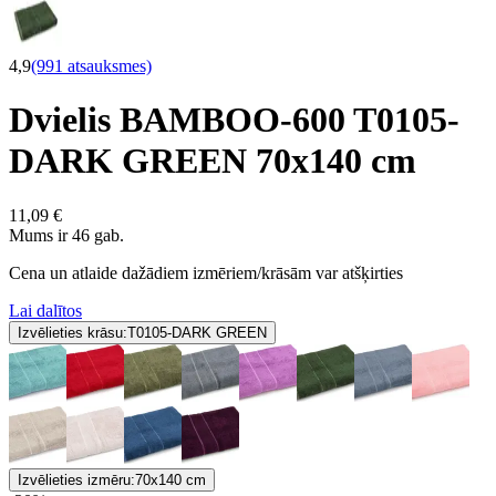
4,9
(991 atsauksmes)
Dvielis BAMBOO-600 T0105-
DARK GREEN 70x140 cm
11,09 €
Mums ir 46 gab.
Cena un atlaide dažādiem izmēriem/krāsām var atšķirties
Lai dalītos
Izvēlieties krāsu:
T0105-DARK GREEN
Izvēlieties izmēru:
70x140 cm