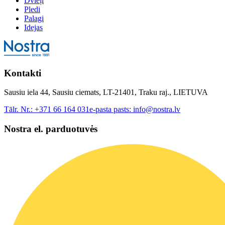
Dvieļi
Pledi
Palagi
Idejas
Kontakti
Sausiu iela 44, Sausiu ciemats, LT-21401, Traku raj., LIETUVA
Tālr. Nr.:
+371 66 164 031
e-pasta pasts:
info@nostra.lv
Nostra el. parduotuvės