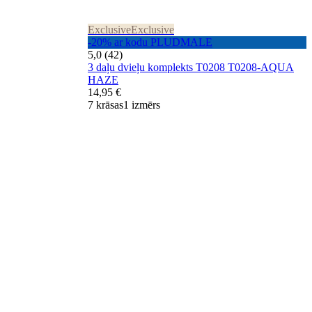
Exclusive
Exclusive
-20% ar kodu PLUDMALE
5,0 (42)
3 daļu dvieļu komplekts T0208 T0208-AQUA
HAZE
14,95 €
7 krāsas
1 izmērs