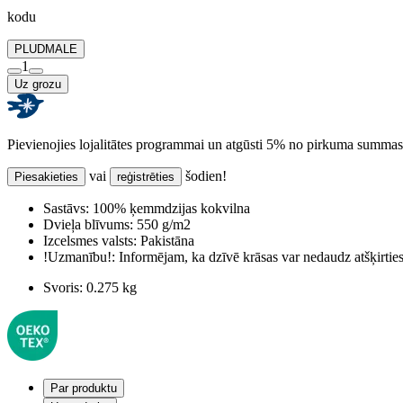
kodu
PLUDMALE
1
Uz grozu
Pievienojies lojalitātes programmai un atgūsti 5% no pirkuma summas
vai
šodien!
Piesakieties
reģistrēties
Sastāvs:
100% ķemmdzijas kokvilna
Dvieļa blīvums:
550 g/m2
Izcelsmes valsts:
Pakistāna
!Uzmanību!:
Informējam, ka dzīvē krāsas var nedaudz atšķirti
Svoris:
0.275 kg
Par produktu