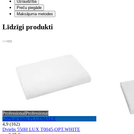
Uzraudzība
Preču piegāde
Maksājuma metodes
Līdzīgi produkti
Professional
Professional
-20% ar kodu PLUDMALE
4,9 (162)
Dvielis 550H LUX T0045-OPT.WHITE