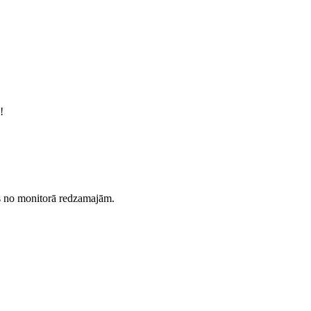
!
es no monitorā redzamajām.