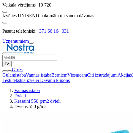
Veikala vērtējums
+10 720
Izvēlies UNISEND pakomātu un saņem dāvanas!
Pasūtīt telefoniski
+371 66 164 031
Uzņēmumiem
LV
Grozs
Guļamistaba
Vannas istaba
Bērniem
Viesnīcām
Citi izstrādājumi
Akcijas
Testi tekstila izvēlei
Dāvanu kupons
Vannas istaba
Dvieļi
Krāsaini 550 g/m2 dvieļi
Dvielis 550 g/m2