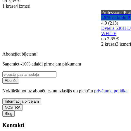
no
3,35 €
1 krāsa
4 izmēri
Professional
Pro
-20% ar kod
4,9 (213)
Dvielis 530H
WHITE
no
2,85 €
2 krāsas
3 izmēri
Abonējiet biļetenu!
Saņemiet -10% atlaidi pirmajam pirkumam
Abonēt
Noklikšķinot uz abonēt, esmu izlasījis un piekrītu
privātuma politika
Informācija pircējam
NOSTRA
Blog
Kontakti