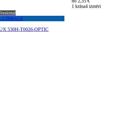
no
2,35 €
1 krāsa
4 izmēri
fessional
u PLUDMALE
 LUX 530H-T0026-OPTIC