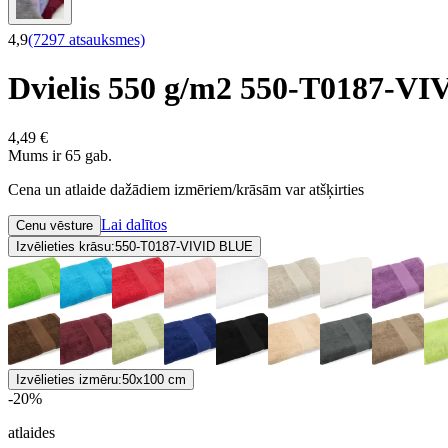
4,9
(7297 atsauksmes)
Dvielis 550 g/m2 550-T0187-V
4,49 €
Mums ir 65 gab.
Cena un atlaide dažādiem izmēriem/krāsām var atšķirties
Lai dalītos
Cenu vēsture
Izvēlieties krāsu:
550-T0187-VIVID BLUE
Izvēlieties izmēru:
50x100 cm
-20%
atlaides