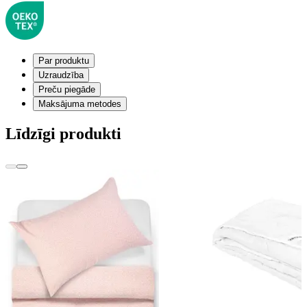
Par produktu
Uzraudzība
Preču piegāde
Maksājuma metodes
Līdzīgi produkti