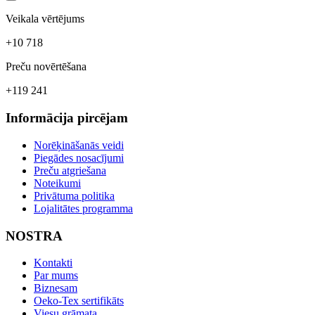
Veikala vērtējums
+10 718
Preču novērtēšana
+119 241
Informācija pircējam
Norēķināšanās veidi
Piegādes nosacījumi
Preču atgriešana
Noteikumi
Privātuma politika
Lojalitātes programma
NOSTRA
Kontakti
Par mums
Biznesam
Oeko-Tex sertifikāts
Viesu grāmata