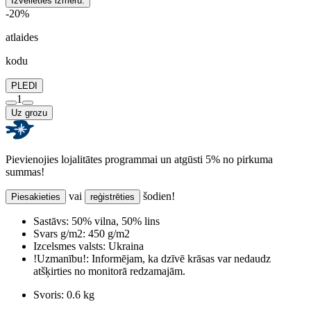
Izvēlieties izmēru:
-20%
atlaides
kodu
PLEDI
1
Uz grozu
Pievienojies lojalitātes programmai un atgūsti 5% no pirkuma
summas!
vai
šodien!
Piesakieties
reģistrēties
Sastāvs:
50% vilna, 50% lins
Svars g/m2:
450 g/m2
Izcelsmes valsts:
Ukraina
!Uzmanību!:
Informējam, ka dzīvē krāsas var nedaudz
atšķirties no monitorā redzamajām.
Svoris:
0.6 kg