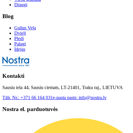
Draugi
Blog
Gultas Veļa
Dvieļi
Pledi
Palagi
Idejas
Kontakti
Sausiu iela 44, Sausiu ciemats, LT-21401, Traku raj., LIETUVA
Tālr. Nr.:
+371 66 164 031
e-pasta pasts:
info@nostra.lv
Nostra el. parduotuvės