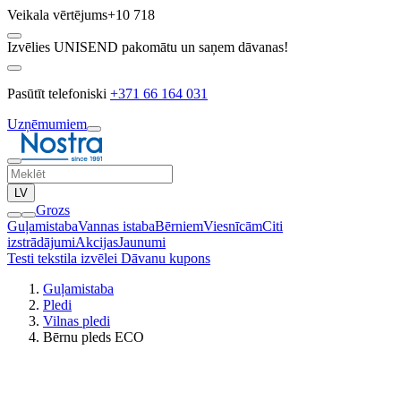
Veikala vērtējums
+10 718
Izvēlies UNISEND pakomātu un saņem dāvanas!
Pasūtīt telefoniski
+371 66 164 031
Uzņēmumiem
LV
Grozs
Guļamistaba
Vannas istaba
Bērniem
Viesnīcām
Citi
izstrādājumi
Akcijas
Jaunumi
Testi tekstila izvēlei
Dāvanu kupons
Guļamistaba
Pledi
Vilnas pledi
Bērnu pleds ECO