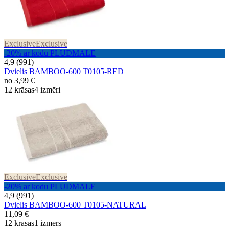
Exclusive
Exclusive
-20% ar kodu PLUDMALE
4,9 (991)
Dvielis BAMBOO-600 T0105-RED
no
3,99 €
12 krāsas
4 izmēri
Exclusive
Exclusive
-20% ar kodu PLUDMALE
4,9 (991)
Dvielis BAMBOO-600 T0105-NATURAL
11,09 €
12 krāsas
1 izmērs