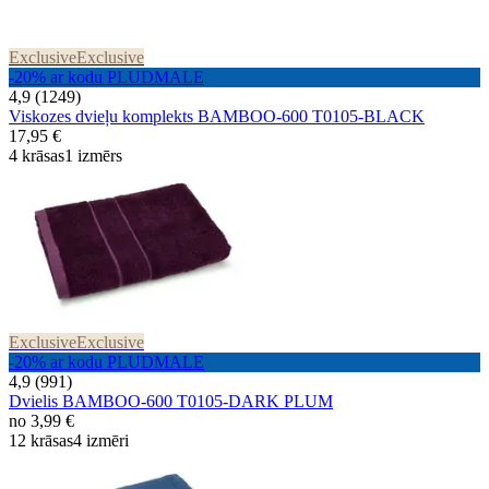
Exclusive
Exclusive
-20% ar kodu PLUDMALE
4,9 (1249)
Viskozes dvieļu komplekts BAMBOO-600 T0105-BLACK
17,95 €
4 krāsas
1 izmērs
Exclusive
Exclusive
-20% ar kodu PLUDMALE
4,9 (991)
Dvielis BAMBOO-600 T0105-DARK PLUM
no
3,99 €
12 krāsas
4 izmēri