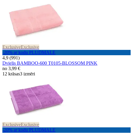
Exclusive
Exclusive
-20% ar kodu PLUDMALE
4,9 (991)
Dvielis BAMBOO-600 T0105-BLOSSOM PINK
no
3,99 €
12 krāsas
3 izmēri
Exclusive
Exclusive
-20% ar kodu PLUDMALE