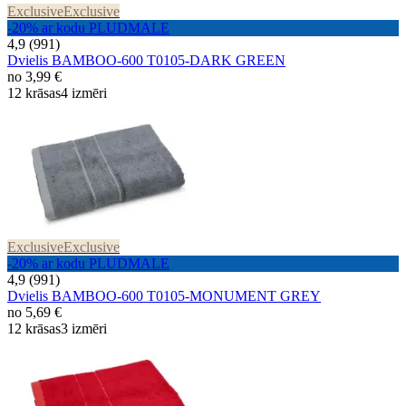
Exclusive
Exclusive
-20% ar kodu PLUDMALE
4,9 (991)
Dvielis BAMBOO-600 T0105-DARK GREEN
no
3,99 €
12 krāsas
4 izmēri
Exclusive
Exclusive
-20% ar kodu PLUDMALE
4,9 (991)
Dvielis BAMBOO-600 T0105-MONUMENT GREY
no
5,69 €
12 krāsas
3 izmēri