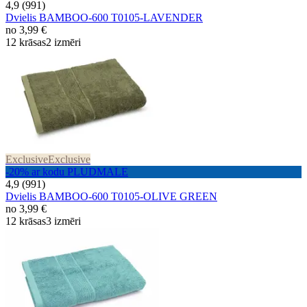
4,9 (991)
Dvielis BAMBOO-600 T0105-LAVENDER
no
3,99 €
12 krāsas
2 izmēri
Exclusive
Exclusive
-20% ar kodu PLUDMALE
4,9 (991)
Dvielis BAMBOO-600 T0105-OLIVE GREEN
no
3,99 €
12 krāsas
3 izmēri