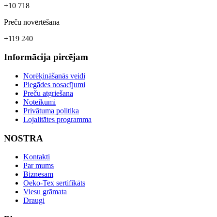
+10 718
Preču novērtēšana
+119 240
Informācija pircējam
Norēķināšanās veidi
Piegādes nosacījumi
Preču atgriešana
Noteikumi
Privātuma politika
Lojalitātes programma
NOSTRA
Kontakti
Par mums
Biznesam
Oeko-Tex sertifikāts
Viesu grāmata
Draugi