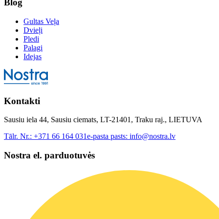
Blog
Gultas Veļa
Dvieļi
Pledi
Palagi
Idejas
Kontakti
Sausiu iela 44, Sausiu ciemats, LT-21401, Traku raj., LIETUVA
Tālr. Nr.:
+371 66 164 031
e-pasta pasts:
info@nostra.lv
Nostra el. parduotuvės