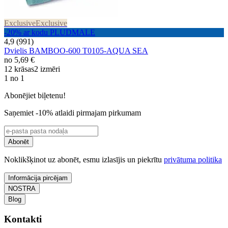
Exclusive
Exclusive
-20% ar kodu PLUDMALE
4,9 (991)
Dvielis BAMBOO-600 T0105-AQUA SEA
no
5,69 €
12 krāsas
2 izmēri
1 no 1
Abonējiet biļetenu!
Saņemiet -10% atlaidi pirmajam pirkumam
Abonēt
Noklikšķinot uz abonēt, esmu izlasījis un piekrītu
privātuma politika
Informācija pircējam
NOSTRA
Blog
Kontakti