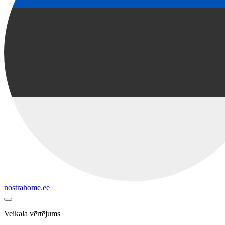
nostrahome.ee
Veikala vērtējums