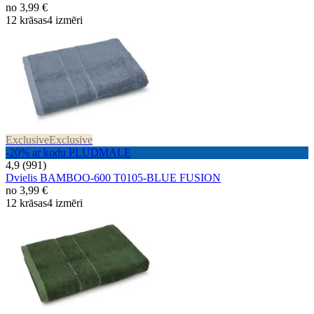
no
3,99 €
12 krāsas
4 izmēri
Exclusive
Exclusive
-20% ar kodu PLUDMALE
4,9 (991)
Dvielis BAMBOO-600 T0105-BLUE FUSION
no
3,99 €
12 krāsas
4 izmēri