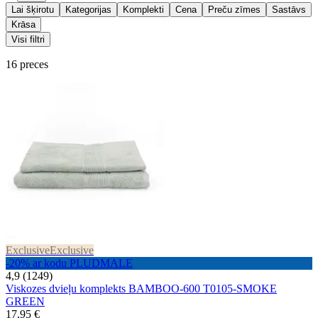
Lai šķirotu
Kategorijas
Komplekti
Cena
Preču zīmes
Sastāvs
Krāsa
Visi filtri
16 preces
Exclusive
Exclusive
-20% ar kodu PLUDMALE
4,9 (1249)
Viskozes dvieļu komplekts BAMBOO-600 T0105-SMOKE
GREEN
17,95 €