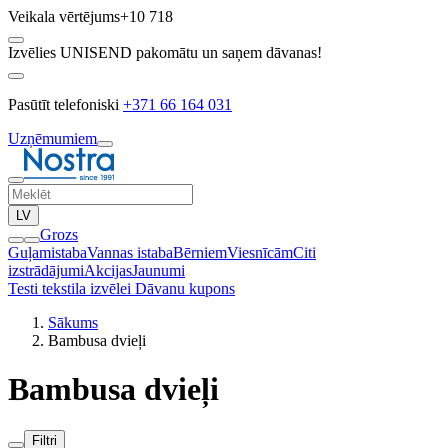
Veikala vērtējums
+10 718
Izvēlies UNISEND pakomātu un saņem dāvanas!
Pasūtīt telefoniski
+371 66 164 031
Uzņēmumiem
LV
Grozs
Guļamistaba
Vannas istaba
Bērniem
Viesnīcām
Citi
izstrādājumi
Akcijas
Jaunumi
Testi tekstila izvēlei
Dāvanu kupons
Sākums
Bambusa dvieļi
Bambusa dvieļi
Filtri