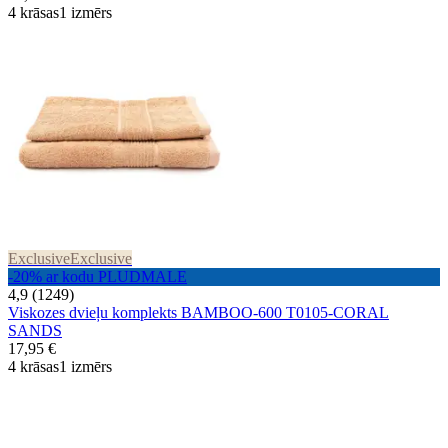
4 krāsas
1 izmērs
Exclusive
Exclusive
-20% ar kodu PLUDMALE
4,9 (1249)
Viskozes dvieļu komplekts BAMBOO-600 T0105-CORAL
SANDS
17,95 €
4 krāsas
1 izmērs