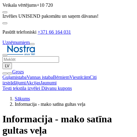
Veikala vērtējums
+10 720
Izvēlies UNISEND pakomātu un saņem dāvanas!
Pasūtīt telefoniski
+371 66 164 031
Uzņēmumiem
LV
Grozs
Guļamistaba
Vannas istaba
Bērniem
Viesnīcām
Citi
izstrādājumi
Akcijas
Jaunumi
Testi tekstila izvēlei
Dāvanu kupons
Sākums
Informacija - mako satīna gultas veļa
Informacija - mako satīna
gultas veļa