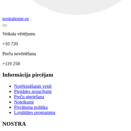
nostrahome.ee
Veikala vērtējums
+10 720
Preču novērtēšana
+119 258
Informācija pircējam
Norēķināšanās veidi
Piegādes nosacījumi
Preču atgriešana
Noteikumi
Privātuma politika
Lojalitātes programma
NOSTRA