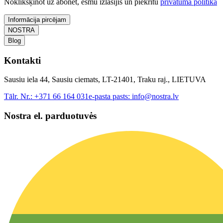
Noklikšķinot uz abonēt, esmu izlasījis un piekrītu
privātuma politika
Informācija pircējam
NOSTRA
Blog
Kontakti
Sausiu iela 44, Sausiu ciemats, LT-21401, Traku raj., LIETUVA
Tālr. Nr.:
+371 66 164 031
e-pasta pasts:
info@nostra.lv
Nostra el. parduotuvės