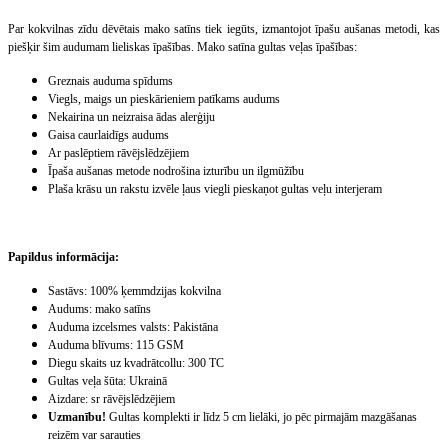
Par kokvilnas zīdu dēvētais mako satīns tiek iegūts, izmantojot īpašu aušanas metodi, kas
piešķir šim audumam lieliskas īpašības. Mako satīna gultas veļas īpašības:
Greznais auduma spīdums
Viegls, maigs un pieskārieniem patīkams audums
Nekairina un neizraisa ādas alerģiju
Gaisa caurlaidīgs audums
Ar paslēptiem rāvējslēdzējiem
Īpaša aušanas metode nodrošina izturību un ilgmūžību
Plaša krāsu un rakstu izvēle ļaus viegli pieskaņot gultas veļu interjeram
Papildus informācija:
Sastāvs:
100% ķemmdzijas kokvilna
Audums:
mako satīns
Auduma izcelsmes valsts:
Pakistāna
Auduma blīvums:
115 GSM
Diegu skaits uz kvadrātcollu:
300 TC
Gultas veļa šūta:
Ukrainā
Aizdare:
sr rāvējslēdzējiem
Uzmanību!
Gultas komplekti ir līdz 5 cm lielāki, jo pēc pirmajām mazgāšanas
reizēm var sarauties