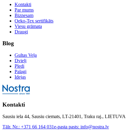
Kontakti
Par mums
Biznesam
Oeko-Tex sertifikāts
Viesu grāmata
Draugi
Blog
Gultas Veļa
Dvieļi
Pledi
Palagi
Idejas
Kontakti
Sausiu iela 44, Sausiu ciemats, LT-21401, Traku raj., LIETUVA
Tālr. Nr.:
+371 66 164 031
e-pasta pasts:
info@nostra.lv