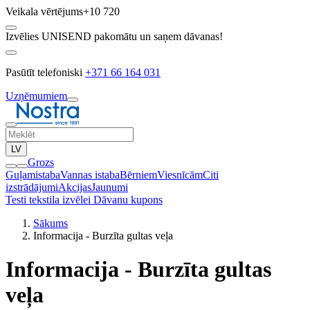
Veikala vērtējums
+10 720
Izvēlies UNISEND pakomātu un saņem dāvanas!
Pasūtīt telefoniski
+371 66 164 031
Uzņēmumiem
LV
Grozs
Guļamistaba
Vannas istaba
Bērniem
Viesnīcām
Citi
izstrādājumi
Akcijas
Jaunumi
Testi tekstila izvēlei
Dāvanu kupons
Sākums
Informacija - Burzīta gultas veļa
Informacija - Burzīta gultas
veļa