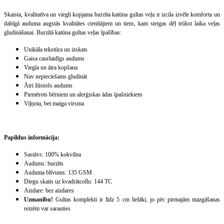
Skaista, kvalitatīva un viegli kopjama burzīta katūna gultas veļa ir izcila izvēle komforta un
dabīgā auduma augstās kvalitātes cienītājiem un tiem, kam steigas dēļ trūkst laika veļas
gludināšanai. Burzītā katūna gultas veļas īpašības:
Unikāla tekstūra un izskats
Gaisa caurlaidīgs audums
Viegla un ātra kopšana
Nav nepieciešams gludināt
Ātri žūstošs audums
Piemērots bērniem un alerģiskas ādas īpašniekiem
Viļņota, bet maiga virsma
Papildus informācija:
Sastāvs:
100% kokvilna
Audums:
burzīts
Auduma blīvums:
135 GSM
Diegu skaits uz kvadrātcollu:
144 TC
Aizdare:
bez aizdares
Uzmanību!
Gultas komplekti ir līdz 5 cm lielāki, jo pēc pirmajām mazgāšanas
reizēm var sarauties