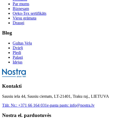
Par mums
Biznesam
Oeko-Tex sertifikāts
Viesu grāmata
Draugi
Blog
Gultas Veļa
Dvieļi
Pledi
Palagi
Idejas
Kontakti
Sausiu iela 44, Sausiu ciemats, LT-21401, Traku raj., LIETUVA
Tālr. Nr.:
+371 66 164 031
e-pasta pasts:
info@nostra.lv
Nostra el. parduotuvės